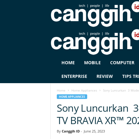
C
HOME
MOBILE
COMPUTER
A
N
ENTERPRISE
REVIEW
TIPS TR
G
G
Home
Home Appliances
Sony Luncurkan 3 Model
I
HOME APPLIANCES
H
Sony Luncurkan 3
I
D
TV BRAVIA XR™ 20
By
Canggih ID
-
June 25, 2023