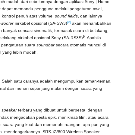
bih mudah dari sebelumnya dengan aplikasi Sony | Home
but dapat memandu pengguna melalui pengaturan awal,
kontrol penuh atas volume,
sound fields
, dan lainnya
[v]
woofer
nirkabel opsional (SA-SW3)
akan menambahkan
ih banyak sensasi sinematik, termasuk suara di belakang,
9
elakang nirkabel opsional Sony (SA-RS3S)
. Apabila
 pengaturan suara
soundbar
secara otomatis muncul di
l yang lebih mudah.
ti. Salah satu caranya adalah mengumpulkan teman-teman,
mal dan menari sepanjang malam dengan suara yang
n
speaker
terbaru yang dibuat untuk berpesta dengan
endak mengadakan pesta epik, menikmati film, atau acara
an suara yang kuat dan memenuhi ruangan, apa pun yang
na mendengarkannya. SRS-XV800 Wireless Speaker