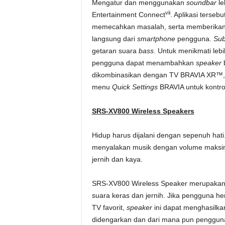
Mengatur dan menggunakan
soundbar
le
vii
Entertainment Connect
. Aplikasi terse
memecahkan masalah, serta memberikan 
langsung dari
smartphone
pengguna.
Sub
getaran suara
bass
. Untuk menikmati leb
pengguna dapat menambahkan
speaker
b
dikombinasikan dengan TV BRAVIA XR™,
menu
Quick Settings
BRAVIA untuk kontro
SRS-XV800 Wireless Speakers
Hidup harus dijalani dengan sepenuh ha
menyalakan musik dengan volume maksi
jernih dan kaya.
SRS-XV800 Wireless Speaker merupaka
suara keras dan jernih. Jika pengguna h
TV favorit,
speaker
ini dapat menghasilk
didengarkan dan dari mana pun penggu