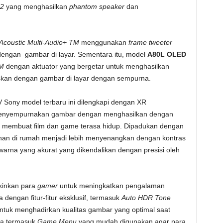
 2
yang menghasilkan
phantom speaker
dan
Acoustic Multi-Audio+ TM
menggunakan
frame tweeter
dengan gambar di layar. Sementara itu, model
A80L OLED
TM
dengan aktuator yang bergetar untuk menghasilkan
askan dengan gambar di layar dengan sempurna.
V Sony model terbaru ini dilengkapi dengan XR
 menyempurnakan gambar dengan menghasilkan dengan
g membuat film dan game terasa hidup. Dipadukan dengan
tonan di rumah menjadi lebih menyenangkan dengan kontras
 warna yang akurat yang dikendalikan dengan presisi oleh
inkan para
gamer
untuk meningkatkan pengalaman
 dengan fitur-fitur eksklusif, termasuk
Auto HDR Tone
untuk menghadirkan kualitas gambar yang optimal saat
nya termasuk
Game Menu
yang mudah digunakan agar para