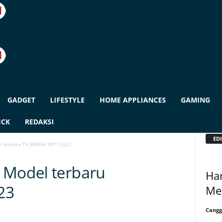
GADGET
LIFESTYLE
HOME APPLIANCES
GAMING
ICK
REDAKSI
EDI
 terbaru TV BRAVIA XR™ 2023
 Model terbaru
Har
23
Me
Cangg