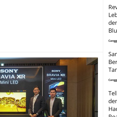
Re
Le
den
Bl
Cangg
Sa
Be
Ta
Cangg
Tel
de
Had
Ro