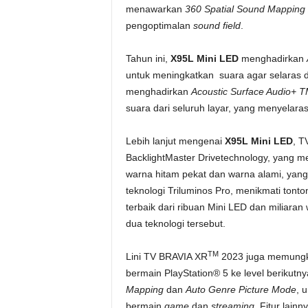
menawarkan
360 Spatial Sound Mapping
pengoptimalan
sound field
.
Tahun ini,
X95L Mini LED
menghadirkan
untuk meningkatkan suara agar selaras 
menghadirkan
Acoustic Surface Audio+ 
suara dari seluruh layar, yang menyelar
Lebih lanjut mengenai
X95L Mini LED
, T
BacklightMaster Drivetechnology, yang
warna hitam pekat dan warna alami, yan
teknologi Triluminos Pro, menikmati ton
terbaik dari ribuan Mini LED dan miliaran
dua teknologi tersebut.
TM
Lini TV BRAVIA XR
2023 juga memungk
bermain PlayStation® 5 ke level berikutnya
Mapping
dan
Auto Genre Picture Mode
, 
bermain
game
dan
streaming
. Fitur lain