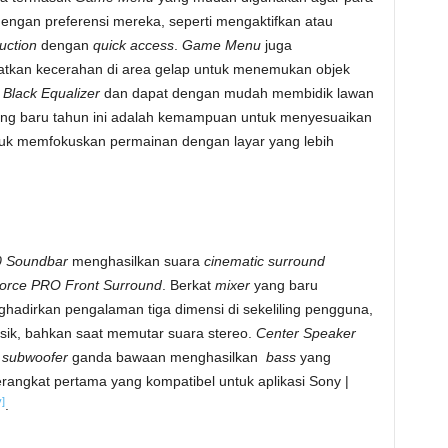
ngan preferensi mereka, seperti mengaktifkan atau
uction
dengan
quick access
.
Game Menu
juga
kan kecerahan di area gelap untuk menemukan objek
n
Black Equalizer
dan dapat dengan mudah membidik lawan
Yang baru tahun ini adalah kemampuan untuk menyesuaikan
uk memfokuskan permainan dengan layar yang lebih
0 Soundbar
menghasilkan suara
cinematic surround
orce PRO Front Surround
. Berkat
mixer
yang baru
dirkan pengalaman tiga dimensi di sekeliling pengguna,
ik, bahkan saat memutar suara stereo.
Center Speaker
a
subwoofer
ganda bawaan menghasilkan
bass
yang
rangkat pertama yang kompatibel untuk aplikasi Sony |
v]
.