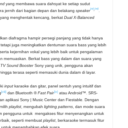
und
yang membawa suara dahsyat ke setiap sudut
[vi]
[vii]
,
a jernih dari bagian depan dan belakang
speaker
.
yang menghentak kencang, berkat
Dual X-Balanced
an diafragma hampir persegi panjang yang tidak hanya
, tetapi juga meningkatkan dentuman suara bass yang lebih
, serta kejernihan vokal yang lebih baik untuk pengalaman
dan memuaskan. Berkat bass yang dalam dan suara yang
h
TV Sound Booster
Sony yang unik, pengguna akan
ingga terasa seperti memasuki dunia dalam di layar.
iki
input
karaoke dan gitar, panel sentuh yang intuitif dan
[viii]
[ix]
g
dan Bluetooth
® Fast Pair
atau Android™. SRS-
n aplikasi Sony | Music Center dan Fiestable. Dengan
milih
playlist
, mengubah
lighting patterns
, dan mode suara
kan pengguna untuk mengakses fitur menyenangkan untuk
rbaik, seperti membuat
playlist
, berkaraoke termasuk fitur
DJ untuk menambahkan efek suara.