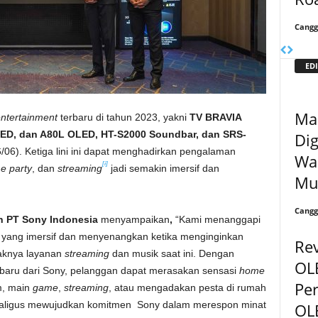
Cangg
EDI
Ma
ntertainment
terbaru di tahun 2023, yakni
TV
BRAVIA
LED, dan A80L OLED, HT-S2000 Soundbar, dan SRS-
Di
/06). Ketiga lini ini dapat menghadirkan pengalaman
Wa
[i]
e party
, dan
streaming
jadi semakin imersif dan
Mul
Cangg
in PT Sony Indonesia
menyampaikan
,
“Kami menanggapi
 yang imersif dan menyenangkan ketika menginginkan
Rev
aknya layanan
streaming
dan musik saat ini. Dengan
OL
rbaru dari Sony, pelanggan dapat merasakan sensasi
home
Pe
lm, main
game
,
streaming
, atau mengadakan pesta di rumah
 sekaligus mewujudkan komitmen Sony dalam merespon minat
OLE