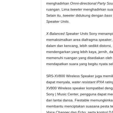
menghadirkan
Omni-directional Party So
ruangan. Lima
tweeter
menghadirkan suar
Selain itu,
tweeter
didukung dengan
bass
Speaker Units
.
X-Balanced Speaker Units
Sony menampilk
memaksimalkan area diafragma
speaker
dalam dan kencang, lebih sedikit distorsi
mendengarkan yang lebih kaya, jernih, 
memenuhi ruangan yang disediakan ole
mendapatkan suara yang begitu nyata seh
SRS-XV800 Wireless Speaker juga memil
dapat menyala,
water resistant IPX4 ratin
XV800 Wireless speaker kompatibel denga
Sony | Music Center, pengguna dapat me
dari lantai dansa. Fiestable memungkin
membantu menciptakan suasana pesta te
Voice Changer
dan
Echo
, serta kontrol 