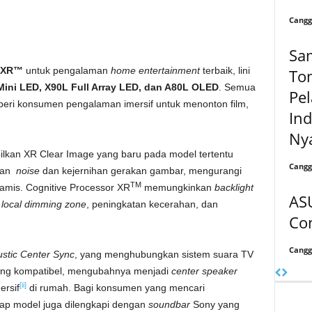
Cangg
Sa
r XR™
untuk pengalaman
home entertainment
terbaik, lini
To
Mini LED, X90L Full Array LED, dan A80L OLED
. Semua
Pe
beri konsumen pengalaman imersif untuk menonton film,
Ind
Nya
kan XR Clear Image yang baru pada model tertentu
Cangg
ngan
noise
dan kejernihan gerakan gambar, mengurangi
TM
mis. Cognitive Processor XR
memungkinkan
backlight
ASU
n
local dimming zone
, peningkatan kecerahan, dan
Co
Cangg
stic Center Sync
, yang menghubungkan sistem suara TV
ng kompatibel, mengubahnya menjadi
center speaker
[ii]
ersif
di rumah. Bagi konsumen yang mencari
tiap model juga dilengkapi dengan
soundbar
Sony yang