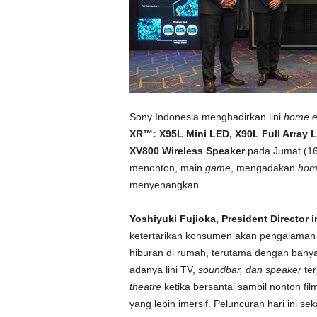
Sony Indonesia menghadirkan lini
home e
XR™: X95L Mini LED, X90L Full Array 
XV800
Wireless Speaker
pada Jumat (16
menonton, main
game
, mengadakan
hom
menyenangkan.
Yoshiyuki Fujioka, President Director 
ketertarikan konsumen akan pengalaman
hiburan di rumah, terutama dengan bany
adanya lini TV,
soundbar, dan speaker
te
theatre
ketika bersantai sambil nonton fi
yang lebih imersif. Peluncuran hari ini