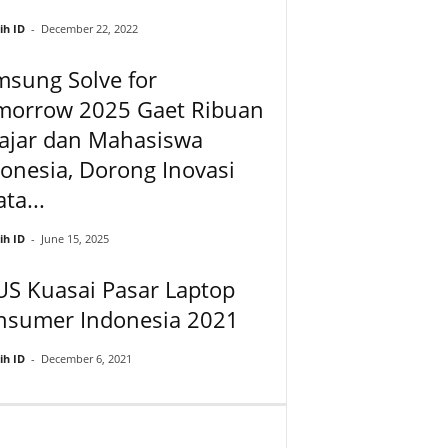
ih ID
-
December 22, 2022
msung Solve for
morrow 2025 Gaet Ribuan
lajar dan Mahasiswa
onesia, Dorong Inovasi
ta...
ih ID
-
June 15, 2025
S Kuasai Pasar Laptop
nsumer Indonesia 2021
ih ID
-
December 6, 2021