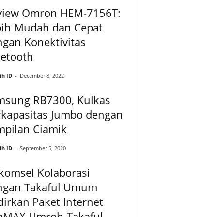
view Omron HEM-7156T:
bih Mudah dan Cepat
gan Konektivitas
uetooth
ih ID
-
December 8, 2022
msung RB7300, Kulkas
rkapasitas Jumbo dengan
mpilan Ciamik
ih ID
-
September 5, 2020
komsel Kolaborasi
ngan Takaful Umum
irkan Paket Internet
aMAX Umroh-Takaful