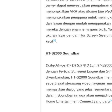
gamer
dapat menyesuaikan pengaturan de
menonaktifkan VRR atau
Motion Blur Red
memungkinkan pengguna untuk meningkat
dan lawan dengan mudah menggunaka
mereka dengan enam jenis garis bidik. 
ukuran layar dengan fitur
Screen Size
unt
[iii]
kecil
.
HT-S2000 Soundbar
Dolby Atmos ® / DTS:X ® 3.1ch HT-S200
dengan
Vertical Surround Engine
dan
S-F
dikembangkan, HT-S2000 Soundbar mengha
seperti saat
streaming
video, layanan mus
memastikan dialog yang jelas, sementar
dalam. Soundbar ini juga akan menjadi pe
[i
Home Entertainment Connect yang baru