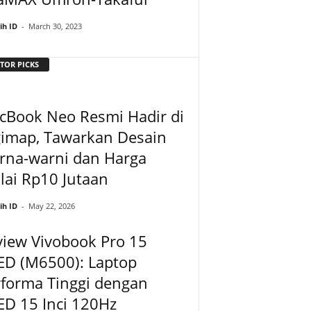
ih ID
-
March 30, 2023
TOR PICKS
cBook Neo Resmi Hadir di
gimap, Tawarkan Desain
rna-warni dan Harga
ai Rp10 Jutaan
ih ID
-
May 22, 2026
iew Vivobook Pro 15
ED (M6500): Laptop
rforma Tinggi dengan
D 15 Inci 120Hz