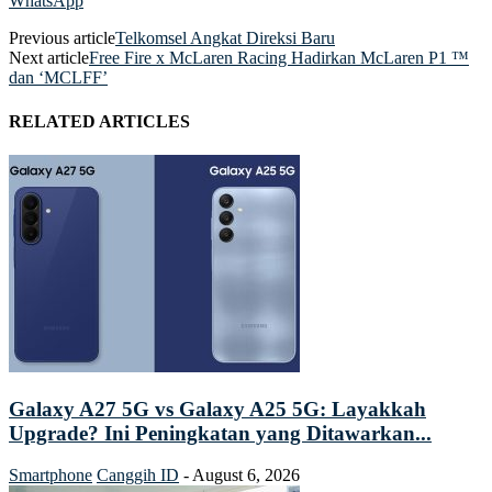
WhatsApp
Previous article
Telkomsel Angkat Direksi Baru
Next article
Free Fire x McLaren Racing Hadirkan McLaren P1 ™
dan ‘MCLFF’
RELATED ARTICLES
Galaxy A27 5G vs Galaxy A25 5G: Layakkah
Upgrade? Ini Peningkatan yang Ditawarkan...
Smartphone
Canggih ID
-
August 6, 2026