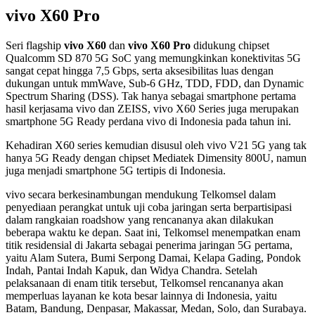
vivo X60 Pro
Seri flagship
vivo X60
dan
vivo X60 Pro
didukung chipset
Qualcomm SD 870 5G SoC yang memungkinkan konektivitas 5G
sangat cepat hingga 7,5 Gbps, serta aksesibilitas luas dengan
dukungan untuk mmWave, Sub-6 GHz, TDD, FDD, dan Dynamic
Spectrum Sharing (DSS). Tak hanya sebagai smartphone pertama
hasil kerjasama vivo dan ZEISS, vivo X60 Series juga merupakan
smartphone 5G Ready perdana vivo di Indonesia pada tahun ini.
Kehadiran X60 series kemudian disusul oleh vivo V21 5G yang tak
hanya 5G Ready dengan chipset Mediatek Dimensity 800U, namun
juga menjadi smartphone 5G tertipis di Indonesia.
vivo secara berkesinambungan mendukung Telkomsel dalam
penyediaan perangkat untuk uji coba jaringan serta berpartisipasi
dalam rangkaian roadshow yang rencananya akan dilakukan
beberapa waktu ke depan. Saat ini, Telkomsel menempatkan enam
titik residensial di Jakarta sebagai penerima jaringan 5G pertama,
yaitu Alam Sutera, Bumi Serpong Damai, Kelapa Gading, Pondok
Indah, Pantai Indah Kapuk, dan Widya Chandra. Setelah
pelaksanaan di enam titik tersebut, Telkomsel rencananya akan
memperluas layanan ke kota besar lainnya di Indonesia, yaitu
Batam, Bandung, Denpasar, Makassar, Medan, Solo, dan Surabaya.