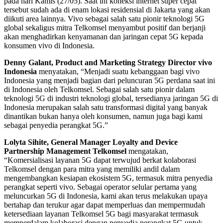
pada hari Kamis (27/05). Saat ini koneksi internet super cepat
tersebut sudah ada di enam lokasi residensial di Jakarta yang akan
diikuti area lainnya. Vivo sebagai salah satu pionir teknologi 5G
global sekaligus mitra Telkomsel menyambut positif dan berjanji
akan menghadirkan kenyamanan dan jaringan cepat 5G kepada
konsumen vivo di Indonesia.
Denny Galant, Product and Marketing Strategy Director vivo
Indonesia
menyatakan, “Menjadi suatu kebanggaan bagi vivo
Indonesia yang menjadi bagian dari peluncuran 5G perdana saat ini
di Indonesia oleh Telkomsel. Sebagai salah satu pionir dalam
teknologi 5G di industri teknologi global, tersedianya jaringan 5G di
Indonesia merupakan salah satu transformasi digital yang banyak
dinantikan bukan hanya oleh konsumen, namun juga bagi kami
sebagai penyedia perangkat 5G.”
Lolyta Sihite, General Manager Loyalty and Device
Partnership Management Telkomsel
mengatakan,
“Komersialisasi layanan 5G dapat terwujud berkat kolaborasi
Telkomsel dengan para mitra yang memiliki andil dalam
mengembangkan kesiapan ekosistem 5G, termasuk mitra penyedia
perangkat seperti vivo. Sebagai operator selular pertama yang
meluncurkan 5G di Indonesia, kami akan terus melakukan upaya
bertahap dan terukur agar dapat memperluas dan mempermudah
ketersediaan layanan Telkomsel 5G bagi masyarakat termasuk
memperdalam kolaborasi dengan penyedia perangkat 5G untuk