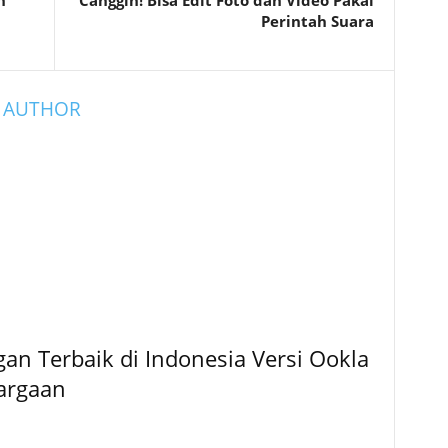
n
Canggih! Bisa Edit Foto dan Video Pakai
Perintah Suara
 AUTHOR
ngan Terbaik di Indonesia Versi Ookla
argaan