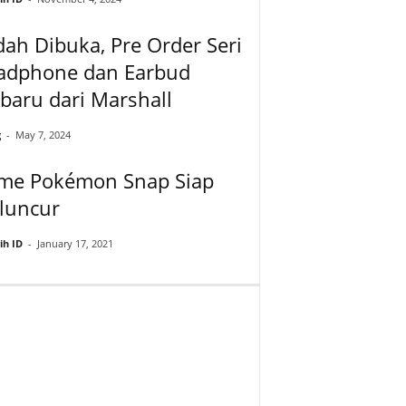
ah Dibuka, Pre Order Seri
adphone dan Earbud
baru dari Marshall
g
-
May 7, 2024
me Pokémon Snap Siap
luncur
ih ID
-
January 17, 2021