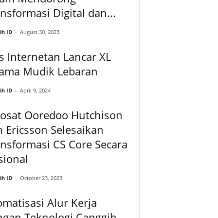
nsformasi Digital dan...
ih ID
-
August 30, 2023
s Internetan Lancar XL
lama Mudik Lebaran
ih ID
-
April 9, 2024
dosat Ooredoo Hutchison
 Ericsson Selesaikan
nsformasi CS Core Secara
sional
ih ID
-
October 23, 2023
matisasi Alur Kerja
ngan Teknologi Canggih