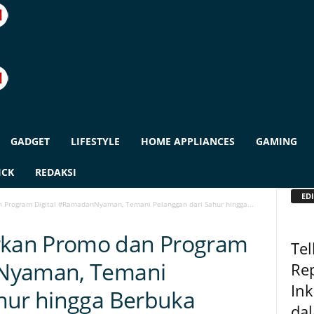
GADGET
LIFESTYLE
HOME APPLIANCES
GAMING
ICK
REDAKSI
EDI
Program Digital #RamadanNyaman, Temani Pelanggan dari Sahur hingga...
kan Promo dan Program
Tel
nNyaman, Temani
Rep
Ink
hur hingga Berbuka
da