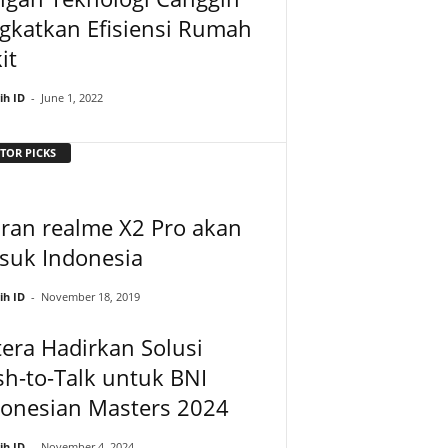
gkatkan Efisiensi Rumah
it
ih ID
-
June 1, 2022
TOR PICKS
iran realme X2 Pro akan
suk Indonesia
ih ID
-
November 18, 2019
era Hadirkan Solusi
h-to-Talk untuk BNI
donesian Masters 2024
ih ID
-
November 4, 2024