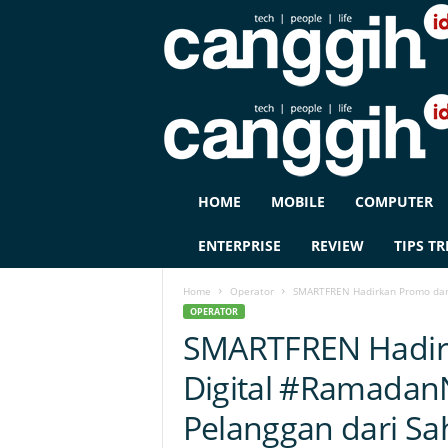
C
HOME
MOBILE
COMPUTER
A
N
ENTERPRISE
REVIEW
TIPS TR
G
G
Home
Operator
SMARTFREN Hadirkan Promo dan 
I
OPERATOR
H
SMARTFREN Hadir
I
D
Digital #Ramada
Pelanggan dari Sa