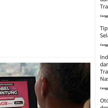
Tra
Cangg
Tip
Se
Cangg
In
dan
Tra
Na
Cangg
Oto
de