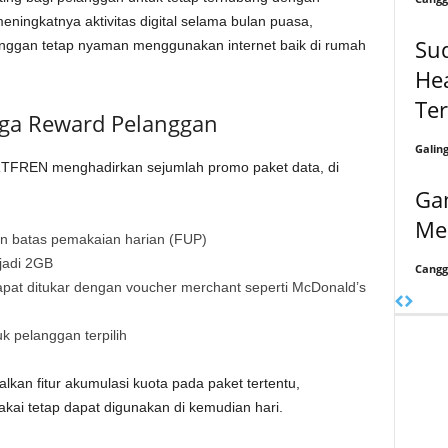
meningkatnya aktivitas digital selama bulan puasa,
Sud
gan tetap nyaman menggunakan internet baik di rumah
He
Ter
ga Reward Pelanggan
Galin
FREN menghadirkan sejumlah promo paket data, di
Ga
Me
an batas pemakaian harian (FUP)
jadi 2GB
Cangg
pat ditukar dengan voucher merchant seperti McDonald’s
 pelanggan terpilih
an fitur akumulasi kuota pada paket tertentu,
kai tetap dapat digunakan di kemudian hari.