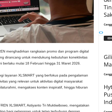
Tin
Sak
Cangg
EDI
 menghadirkan rangkaian promo dan program digital
Gil
ng dirancang untuk mendukung kebutuhan konektivitas
Ma
i berlaku mulai 18 Februari hingga 31 Maret 2026.
Cangg
trategi layanan XLSMART yang berfokus pada pengalaman
tas yang relevan untuk aktivitas digital masyarakat
Hyt
aturahmi, mengakses konten inspiratif, hingga hiburan
Pus
In
EN XLSMART, Astiyanto Tri Muktiwibowo, mengatakan
g bagi pelanggan untuk tetap terhubung dengan
Cangg