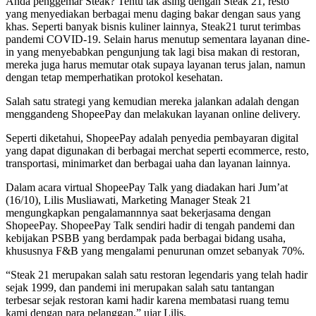
Anda penggemar Steak? Tentu tak asing dengan Steak 21, resto
yang menyediakan berbagai menu daging bakar dengan saus yang
khas. Seperti banyak bisnis kuliner lainnya, Steak21 turut terimbas
pandemi COVID-19. Selain harus menutup sementara layanan dine-
in yang menyebabkan pengunjung tak lagi bisa makan di restoran,
mereka juga harus memutar otak supaya layanan terus jalan, namun
dengan tetap memperhatikan protokol kesehatan.
Salah satu strategi yang kemudian mereka jalankan adalah dengan
menggandeng ShopeePay dan melakukan layanan online delivery.
Seperti diketahui, ShopeePay adalah penyedia pembayaran digital
yang dapat digunakan di berbagai merchat seperti ecommerce, resto,
transportasi, minimarket dan berbagai uaha dan layanan lainnya.
Dalam acara virtual ShopeePay Talk yang diadakan hari Jum’at
(16/10), Lilis Musliawati, Marketing Manager Steak 21
mengungkapkan pengalamannnya saat bekerjasama dengan
ShopeePay. ShopeePay Talk sendiri hadir di tengah pandemi dan
kebijakan PSBB yang berdampak pada berbagai bidang usaha,
khususnya F&B yang mengalami penurunan omzet sebanyak 70%.
“Steak 21 merupakan salah satu restoran legendaris yang telah hadir
sejak 1999, dan pandemi ini merupakan salah satu tantangan
terbesar sejak restoran kami hadir karena membatasi ruang temu
kami dengan para pelanggan,” ujar Lilis.