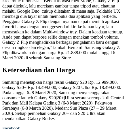
Electronic Indonesia. “Berkat inovasi Flex Mode, Galaxy Z Flip
dapat ditekuk, lalu merekam gambar tanpa tripod atau chatting
melalui Google Duo, cukup diletakan di mana saja. Foldable UX
membagi dua layar untuk membuka dua aplikasi yang berbeda.
Pengguna Galaxy Z Flip dengan nyaman dapat memilih aplikasi
favorit hanya dengan menggeser dari kiri ke kanan layar, lalu
memasukan ke dalam Multi-window tray. Dalam keadaan tertutup,
Anda pun dapat berpose selfie dengan menekan tombol volume.
Galaxy Z Flip menghadirkan berbagai pengalaman baru dengan
desain ringkas dan elegan,” tambah Bernard. Samsung Galaxy Z
Flip ditawarkan dengan harga Rp. 21.888.000 mulai tanggal 6
Maret 2020 di seluruh Samsung Store.
Ketersediaan dan Harga
Samsung menetapkan harga resmi Galaxy S20 Rp. 12.999.000,
Galaxy S20+ Rp. 14.499.000, Galaxy S20 Ultra Rp. 18.499.000.
Pada tanggal 6- 8 Maret 2020, Samsung menyelenggarakan
consumer launch Galaxy S20|20+|Ultra secara serempak di Central
Park dan Mall Kelapa Gading 3 (6-8 Maret 2020), Pakuwon
Surabaya (6-8 March 2020), Medan: Sun Plaza (27 – 29 Maret
2020). Setiap pembelian Galaxy 20+ dan S20 Ultra akan
mendapatkan Galaxy Buds+.
Facebook