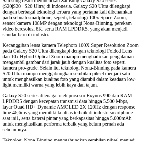
Samsung resmi meluncurkan Samsung Galaxy S20 series
(S20|S20+|S20 Ultra) di Indonesia. Galaxy S20 Ultra dilengkapi
dengan berbagai teknologi terbaru yang pertama kali dibenamkan
pada sebuah smartphone, seperti; teknologi 100x Space Zoom,
sensor kamera 108MP dengan teknologi Nona-Binning, perekam
video beresolusi 8K, serta RAM LPDDR5, yang akan menjadi
standar baru di industri.
Kecanggihan lensa kamera Telephoto 100X Super Resolution Zoom
pada Galaxy S20 Ultra dilengkapi dengan teknologi Folded Lens
dan 10x Hybrid Optical Zoom mampu menghadirkan pengalaman
mengambil gambar dari jarak jauh dengan kualitas foto seperti
kamera pro-grade. Selain itu, teknologi Nona-Binning pada kamera
S20 Ultra mampu menggabungkan sembilan piksel menjadi satu
untuk menghasilkan kualitas foto yang diambil dalam keadaan low-
light memiliki warna yang lebih kaya dan tajam.
Galaxy S20 series ditenagai oleh prosesor Exynos 990 dan RAM
LPDDR5 dengan kecepatan transmisi data hingga 5.500 Mbps,
layar Quad HD+ Dynamic AMOLED 2X 120Hz dengan response
time 46,6ms yang memiliki kualitas terbaik di industri smartphone
saat ini1, serta baterai pintar yang berkapasitas hingga 5.000mAh
untuk menghasilkan performa terbaik yang belum pernah ada
sebelumnya.
Teknologi Nona-Binning menggabungkan sembilan piksel menjadi