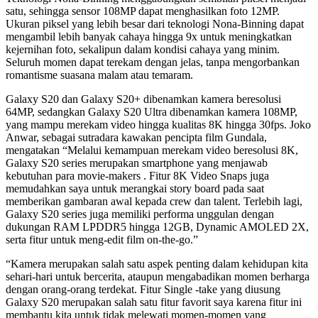
satu, sehingga sensor 108MP dapat menghasilkan foto 12MP.
Ukuran piksel yang lebih besar dari teknologi Nona-Binning dapat
mengambil lebih banyak cahaya hingga 9x untuk meningkatkan
kejernihan foto, sekalipun dalam kondisi cahaya yang minim.
Seluruh momen dapat terekam dengan jelas, tanpa mengorbankan
romantisme suasana malam atau temaram.
Galaxy S20 dan Galaxy S20+ dibenamkan kamera beresolusi
64MP, sedangkan Galaxy S20 Ultra dibenamkan kamera 108MP,
yang mampu merekam video hingga kualitas 8K hingga 30fps. Joko
Anwar, sebagai sutradara kawakan pencipta film Gundala,
mengatakan “Melalui kemampuan merekam video beresolusi 8K,
Galaxy S20 series merupakan smartphone yang menjawab
kebutuhan para movie-makers . Fitur 8K Video Snaps juga
memudahkan saya untuk merangkai story board pada saat
memberikan gambaran awal kepada crew dan talent. Terlebih lagi,
Galaxy S20 series juga memiliki performa unggulan dengan
dukungan RAM LPDDR5 hingga 12GB, Dynamic AMOLED 2X,
serta fitur untuk meng-edit film on-the-go.”
“Kamera merupakan salah satu aspek penting dalam kehidupan kita
sehari-hari untuk bercerita, ataupun mengabadikan momen berharga
dengan orang-orang terdekat. Fitur Single -take yang diusung
Galaxy S20 merupakan salah satu fitur favorit saya karena fitur ini
membantu kita untuk tidak melewati momen-momen yang