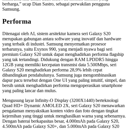
berharga,” ucap Dian Sastro, sebagai perwakilan pengguna
Samsung.
Performa
Ditenagai oleh AI, sistem arsitektur kamera seri Galaxy S20
merupakan gabungan antara software yang inovatif dan hardware
yang terbaik di industri. Samsung menyematkan prosesor
terbarunya, yaitu Exynos 990, yang menjadi nyawa bagi seri
premium Galaxy S20 untuk dapat menghadirkan performa flagship
yang tak tertandingi. Didukung dengan RAM LPDDR5 hingga
12GB yang memiliki kecepatan transmisi data 5.500Mbps, seri
Galaxy S20 menghadirkan performa 28,9% lebih cepat
dibandingkan pendahulunya. Samsung juga mengombinasikan
dapur pacu tersebut dengan One UI yang paling intuitif, simpel, dan
bersih untuk menghadirkan performa mengoperasikan smartphone
yang paling lancar dan mulus.
Mengusung layar Infinity-O Display (3200X1440) berteknologi
Quad HD+ Dynamic AMOLED 2X, seri Galaxy S20 menawarkan
pengalaman menyaksikan konten video dan foto dengan tingkat
kejernihan yang tinggi untuk menghasilkan warna yang sebenarnya.
Dengan baterai berkapasitas besar, 4.000mAh pada Galaxy S20,
4.500mAh pada Galaxy S20+, dan 5.000mAh pada Galaxy S20