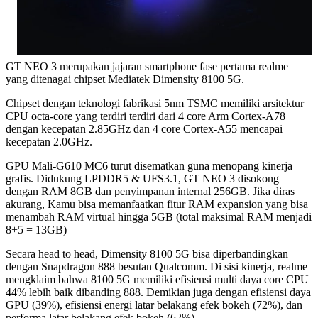
GT NEO 3 merupakan jajaran smartphone fase pertama realme
yang ditenagai chipset Mediatek Dimensity 8100 5G.
Chipset dengan teknologi fabrikasi 5nm TSMC memiliki arsitektur
CPU octa-core yang terdiri terdiri dari 4 core Arm Cortex-A78
dengan kecepatan 2.85GHz dan 4 core Cortex-A55 mencapai
kecepatan 2.0GHz.
GPU Mali-G610 MC6 turut disematkan guna menopang kinerja
grafis. Didukung LPDDR5 & UFS3.1, GT NEO 3 disokong
dengan RAM 8GB dan penyimpanan internal 256GB. Jika diras
akurang, Kamu bisa memanfaatkan fitur RAM expansion yang bisa
menambah RAM virtual hingga 5GB (total maksimal RAM menjadi
8+5 = 13GB)
Secara head to head, Dimensity 8100 5G bisa diperbandingkan
dengan Snapdragon 888 besutan Qualcomm. Di sisi kinerja, realme
mengklaim bahwa 8100 5G memiliki efisiensi multi daya core CPU
44% lebih baik dibanding 888. Demikian juga dengan efisiensi daya
GPU (39%), efisiensi energi latar belakang efek bokeh (72%), dan
performa latar belakang efek bokeh (62%).