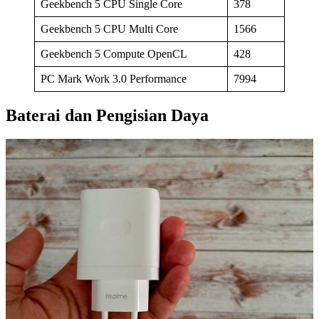
Geekbench 5 CPU Single Core
378
Geekbench 5 CPU Multi Core
1566
Geekbench 5 Compute OpenCL
428
PC Mark Work 3.0 Performance
7994
Baterai dan Pengisian Daya