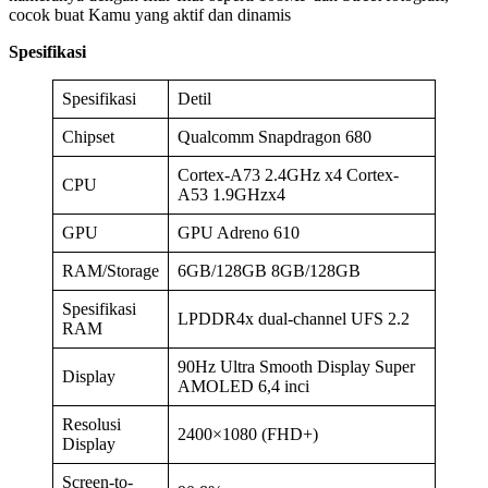
cocok buat Kamu yang aktif dan dinamis
Spesifikasi
Spesifikasi
Detil
Chipset
Qualcomm Snapdragon 680
Cortex-A73 2.4GHz x4 Cortex-
CPU
A53 1.9GHzx4
GPU
GPU Adreno 610
RAM/Storage
6GB/128GB 8GB/128GB
Spesifikasi
LPDDR4x dual-channel UFS 2.2
RAM
90Hz Ultra Smooth Display Super
Display
AMOLED 6,4 inci
Resolusi
2400×1080 (FHD+)
Display
Screen-to-