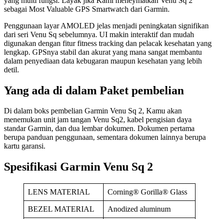
yang multi fungsi. Layak jika Kami meneymatkan Venu Sq 2
sebagai Most Valuable GPS Smartwatch dari Garmin.
Penggunaan layar AMOLED jelas menjadi peningkatan signifikan
dari seri Venu Sq sebelumnya. UI makin interaktif dan mudah
digunakan dengan fitur fitness tracking dan pelacak kesehatan yang
lengkap. GPSnya stabil dan akurat yang mana sangat membantu
dalam penyediaan data kebugaran maupun kesehatan yang lebih
detil.
Yang ada di dalam Paket pembelian
Di dalam boks pembelian Garmin Venu Sq 2, Kamu akan
menemukan unit jam tangan Venu Sq2, kabel pengisian daya
standar Garmin, dan dua lembar dokumen. Dokumen pertama
berupa panduan penggunaan, sementara dokumen lainnya berupa
kartu garansi.
Spesifikasi Garmin Venu Sq 2
LENS MATERIAL
Corning® Gorilla® Glass
BEZEL MATERIAL
Anodized aluminum