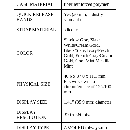
CASE MATERIAL
fiber-reinforced polymer
QUICK RELEASE
Yes (20 mm, industry
BANDS
standard)
STRAP MATERIAL
silicone
Shadow Gray/Slate,
White/Cream Gold,
Black/Slate, Ivory/Peach
COLOR
Gold, French Gray/Cream
Gold, Cool Mint/Metallic
Mint
40.6 x 37.0 x 11.1 mm
Fits wrists with a
PHYSICAL SIZE
circumference of 125-190
mm
DISPLAY SIZE
1.41” (35.9 mm) diameter
DISPLAY
320 x 360 pixels
RESOLUTION
DISPLAY TYPE
AMOLED (always-on)