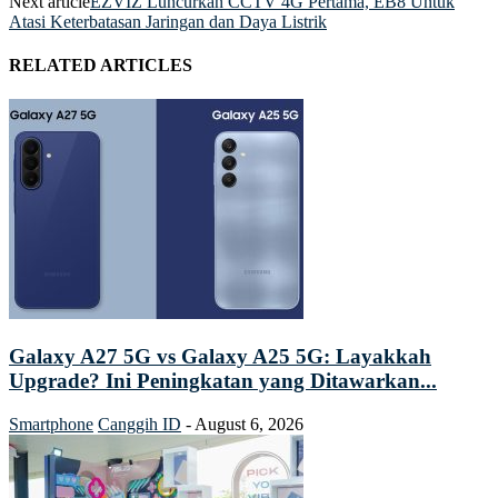
Next article
EZVIZ Luncurkan CCTV 4G Pertama, EB8 Untuk
Atasi Keterbatasan Jaringan dan Daya Listrik
RELATED ARTICLES
Galaxy A27 5G vs Galaxy A25 5G: Layakkah
Upgrade? Ini Peningkatan yang Ditawarkan...
Smartphone
Canggih ID
-
August 6, 2026