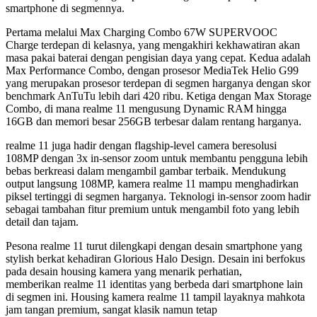
smartphone di segmennya.
Pertama melalui Max Charging Combo 67W SUPERVOOC
Charge terdepan di kelasnya, yang mengakhiri kekhawatiran akan
masa pakai baterai dengan pengisian daya yang cepat. Kedua adalah
Max Performance Combo, dengan prosesor MediaTek Helio G99
yang merupakan prosesor terdepan di segmen harganya dengan skor
benchmark AnTuTu lebih dari 420 ribu. Ketiga dengan Max Storage
Combo, di mana realme 11 mengusung Dynamic RAM hingga
16GB dan memori besar 256GB terbesar dalam rentang harganya.
realme 11 juga hadir dengan flagship-level camera beresolusi
108MP dengan 3x in-sensor zoom untuk membantu pengguna lebih
bebas berkreasi dalam mengambil gambar terbaik. Mendukung
output langsung 108MP, kamera realme 11 mampu menghadirkan
piksel tertinggi di segmen harganya. Teknologi in-sensor zoom hadir
sebagai tambahan fitur premium untuk mengambil foto yang lebih
detail dan tajam.
Pesona realme 11 turut dilengkapi dengan desain smartphone yang
stylish berkat kehadiran Glorious Halo Design. Desain ini berfokus
pada desain housing kamera yang menarik perhatian,
memberikan realme 11 identitas yang berbeda dari smartphone lain
di segmen ini. Housing kamera realme 11 tampil layaknya mahkota
jam tangan premium, sangat klasik namun tetap