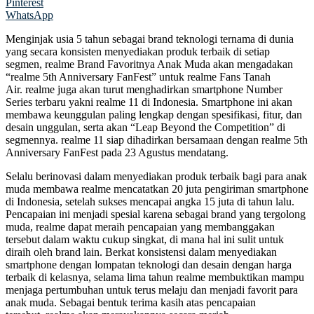
Pinterest
WhatsApp
Menginjak usia 5 tahun sebagai brand teknologi ternama di dunia
yang secara konsisten menyediakan produk terbaik di setiap
segmen, realme Brand Favoritnya Anak Muda akan mengadakan
“realme 5th Anniversary FanFest” untuk realme Fans Tanah
Air. realme juga akan turut menghadirkan smartphone Number
Series terbaru yakni realme 11 di Indonesia. Smartphone ini akan
membawa keunggulan paling lengkap dengan spesifikasi, fitur, dan
desain unggulan, serta akan “Leap Beyond the Competition” di
segmennya. realme 11 siap dihadirkan bersamaan dengan realme 5th
Anniversary FanFest pada 23 Agustus mendatang.
Selalu berinovasi dalam menyediakan produk terbaik bagi para anak
muda membawa realme mencatatkan 20 juta pengiriman smartphone
di Indonesia, setelah sukses mencapai angka 15 juta di tahun lalu.
Pencapaian ini menjadi spesial karena sebagai brand yang tergolong
muda, realme dapat meraih pencapaian yang membanggakan
tersebut dalam waktu cukup singkat, di mana hal ini sulit untuk
diraih oleh brand lain. Berkat konsistensi dalam menyediakan
smartphone dengan lompatan teknologi dan desain dengan harga
terbaik di kelasnya, selama lima tahun realme membuktikan mampu
menjaga pertumbuhan untuk terus melaju dan menjadi favorit para
anak muda. Sebagai bentuk terima kasih atas pencapaian