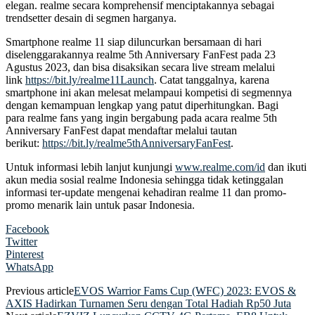
elegan. realme secara komprehensif menciptakannya sebagai
trendsetter desain di segmen harganya.
Smartphone realme 11 siap diluncurkan bersamaan di hari
diselenggarakannya realme 5th Anniversary FanFest pada 23
Agustus 2023, dan bisa disaksikan secara live stream melalui
link
https://bit.ly/realme11Launch
. Catat tanggalnya, karena
smartphone ini akan melesat melampaui kompetisi di segmennya
dengan kemampuan lengkap yang patut diperhitungkan. Bagi
para realme fans yang ingin bergabung pada acara realme 5th
Anniversary FanFest dapat mendaftar melalui tautan
berikut:
https://bit.ly/realme5thAnniversaryFanFest
.
Untuk informasi lebih lanjut kunjungi
www.realme.com/id
dan ikuti
akun media sosial realme Indonesia sehingga tidak ketinggalan
informasi ter-update mengenai kehadiran realme 11 dan promo-
promo menarik lain untuk pasar Indonesia.
Facebook
Twitter
Pinterest
WhatsApp
Previous article
EVOS Warrior Fams Cup (WFC) 2023: EVOS &
AXIS Hadirkan Turnamen Seru dengan Total Hadiah Rp50 Juta