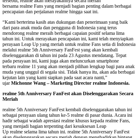
tersebut, realme akan merayakannya secara meriah
bersama realme Fans yang menjadi bagian penting dalam berbagai
pencapaian dan perjalanan realme hingga saat ini.
“Kami berterima kasih atas dukungan dan penerimaan yang baik
dari para anak muda dan pengguna di Indonesia yang terus
mendorong realme meraih berbagai capaian positif selama lima
tahun ini. Untuk merayakan pencapaian ini, kami telah menyiapkan
perayaan Leap Up yang meriah untuk realme Fans setia di Indonesia
melalui realme 5th Anniversary FanFest yang akan kembali
diselenggarakan di tahun ini pada 23 Agustus mendatang. Tepat
pada perayaan ini, kami juga akan meluncurkan smartphone
terbaru realme 11 yang akan menjadi pilihan lengkap bagi para anak
muda yang unggul di segala sisi. Tidak hanya itu, akan ada berbagai
kejutan lain yang kami siapkan pada saat acara nanti,”
ujar
Michonne Wang – Marketing Director realme Indonesia.
realme 5th Anniversary FanFest akan Diselenggarakan Secara
Meriah
realme 5th Anniversary FanFest kembali diselenggarakan tahun ini
sebagai perayaan ulang tahun ke-5 realme di pasar dunia. Acara ini
hadir sebagai wadah apresiasi realme khusus kepada realme Fans,
yang menjadi bagian terpenting dari kesuksesan Leap
Up realme selama lima tahun ini. realme 5th Anniversary FanFest
akan diselenggarakan secara meriah dengan menghadirkan bintang