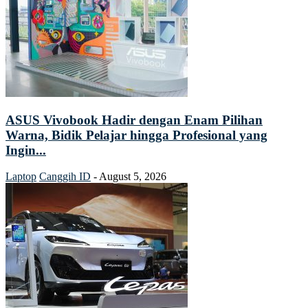
ASUS Vivobook Hadir dengan Enam Pilihan
Warna, Bidik Pelajar hingga Profesional yang
Ingin...
Laptop
Canggih ID
-
August 5, 2026