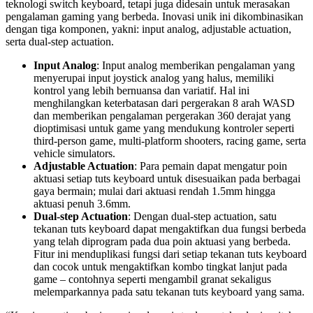
teknologi switch keyboard, tetapi juga didesain untuk merasakan
pengalaman gaming yang berbeda. Inovasi unik ini dikombinasikan
dengan tiga komponen, yakni: input analog, adjustable actuation,
serta dual-step actuation.
Input Analog
: Input analog memberikan pengalaman yang
menyerupai input joystick analog yang halus, memiliki
kontrol yang lebih bernuansa dan variatif. Hal ini
menghilangkan keterbatasan dari pergerakan 8 arah WASD
dan memberikan pengalaman pergerakan 360 derajat yang
dioptimisasi untuk game yang mendukung kontroler seperti
third-person game, multi-platform shooters, racing game, serta
vehicle simulators.
Adjustable Actuation
: Para pemain dapat mengatur poin
aktuasi setiap tuts keyboard untuk disesuaikan pada berbagai
gaya bermain; mulai dari aktuasi rendah 1.5mm hingga
aktuasi penuh 3.6mm.
Dual-step Actuation
: Dengan dual-step actuation, satu
tekanan tuts keyboard dapat mengaktifkan dua fungsi berbeda
yang telah diprogram pada dua poin aktuasi yang berbeda.
Fitur ini menduplikasi fungsi dari setiap tekanan tuts keyboard
dan cocok untuk mengaktifkan kombo tingkat lanjut pada
game – contohnya seperti mengambil granat sekaligus
melemparkannya pada satu tekanan tuts keyboard yang sama.