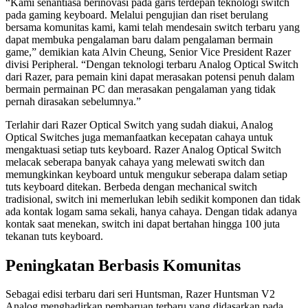
“Kami senantiasa berinovasi pada garis terdepan teknologi switch
pada gaming keyboard. Melalui pengujian dan riset berulang
bersama komunitas kami, kami telah mendesain switch terbaru yang
dapat membuka pengalaman baru dalam pengalaman bermain
game,” demikian kata Alvin Cheung, Senior Vice President Razer
divisi Peripheral. “Dengan teknologi terbaru Analog Optical Switch
dari Razer, para pemain kini dapat merasakan potensi penuh dalam
bermain permainan PC dan merasakan pengalaman yang tidak
pernah dirasakan sebelumnya.”
Terlahir dari Razer Optical Switch yang sudah diakui, Analog
Optical Switches juga memanfaatkan kecepatan cahaya untuk
mengaktuasi setiap tuts keyboard. Razer Analog Optical Switch
melacak seberapa banyak cahaya yang melewati switch dan
memungkinkan keyboard untuk mengukur seberapa dalam setiap
tuts keyboard ditekan. Berbeda dengan mechanical switch
tradisional, switch ini memerlukan lebih sedikit komponen dan tidak
ada kontak logam sama sekali, hanya cahaya. Dengan tidak adanya
kontak saat menekan, switch ini dapat bertahan hingga 100 juta
tekanan tuts keyboard.
Peningkatan Berbasis Komunitas
Sebagai edisi terbaru dari seri Huntsman, Razer Huntsman V2
Analog menghadirkan pembaruan terbaru yang didasarkan pada