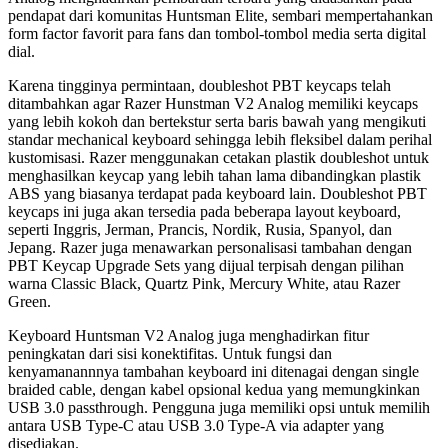
pendapat dari komunitas Huntsman Elite, sembari mempertahankan
form factor favorit para fans dan tombol-tombol media serta digital
dial.
Karena tingginya permintaan, doubleshot PBT keycaps telah
ditambahkan agar Razer Hunstman V2 Analog memiliki keycaps
yang lebih kokoh dan bertekstur serta baris bawah yang mengikuti
standar mechanical keyboard sehingga lebih fleksibel dalam perihal
kustomisasi. Razer menggunakan cetakan plastik doubleshot untuk
menghasilkan keycap yang lebih tahan lama dibandingkan plastik
ABS yang biasanya terdapat pada keyboard lain. Doubleshot PBT
keycaps ini juga akan tersedia pada beberapa layout keyboard,
seperti Inggris, Jerman, Prancis, Nordik, Rusia, Spanyol, dan
Jepang. Razer juga menawarkan personalisasi tambahan dengan
PBT Keycap Upgrade Sets yang dijual terpisah dengan pilihan
warna Classic Black, Quartz Pink, Mercury White, atau Razer
Green.
Keyboard Huntsman V2 Analog juga menghadirkan fitur
peningkatan dari sisi konektifitas. Untuk fungsi dan
kenyamanannnya tambahan keyboard ini ditenagai dengan single
braided cable, dengan kabel opsional kedua yang memungkinkan
USB 3.0 passthrough. Pengguna juga memiliki opsi untuk memilih
antara USB Type-C atau USB 3.0 Type-A via adapter yang
disediakan.