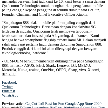
menandai perayaan hari jadi kami ke-10, kami bekerja sama dengan
Qualcomm Technologies untuk menghadirkan pengalaman mobile
paling canggih kepada pengguna di seluruh dunia,” said Lei Jun,
Founder, Chairman and Chief Executive Officer Xiaomi.
“Snapdragon 888 adalah mobile platform paling canggih dari
Qualcomm Technologies. Bersamaan dengan konektivitas 5G
terdepan di industri, Qualcomm telah membawa terobosan-
terobosan baru dan inovasi pada AI, gaming, dan kamera. Kami
bangga bahwa smartphone flagship terbaru kami Mi11 akan menjadi
salah satu yang pertama hadir dengan dukungan Snapdragon 888.
Produk canggih dari kami ini akan dilengkapi dengan beragam
teknologi-teknologi hardcore.”
• OEM-OEM berikut memberikan dukungannya pada Snapdragon
888, termasuk ASUS, Black Shark, Lenovo, LG, MEIZU,
Motorola, Nubia, realme, OnePlus, OPPO, Sharp, vivo, Xiaomi,
dan ZTE.
Facebook
Twitter
Pinterest
WhatsApp
Previous article
CapCut Jadi Best for Fun Google App Store 2020
Next article
Telkom Luncurkan BigBox, Wujudkan Solusi Satu Data