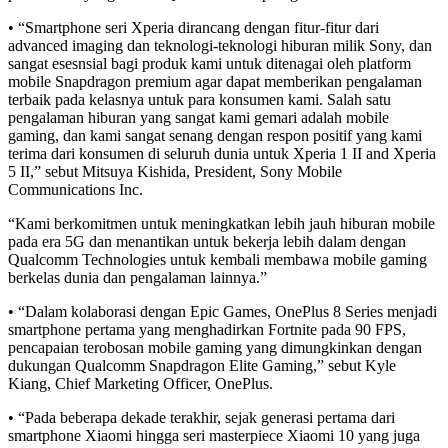
• “Smartphone seri Xperia dirancang dengan fitur-fitur dari
advanced imaging dan teknologi-teknologi hiburan milik Sony, dan
sangat esesnsial bagi produk kami untuk ditenagai oleh platform
mobile Snapdragon premium agar dapat memberikan pengalaman
terbaik pada kelasnya untuk para konsumen kami. Salah satu
pengalaman hiburan yang sangat kami gemari adalah mobile
gaming, dan kami sangat senang dengan respon positif yang kami
terima dari konsumen di seluruh dunia untuk Xperia 1 II and Xperia
5 II,” sebut Mitsuya Kishida, President, Sony Mobile
Communications Inc.
“Kami berkomitmen untuk meningkatkan lebih jauh hiburan mobile
pada era 5G dan menantikan untuk bekerja lebih dalam dengan
Qualcomm Technologies untuk kembali membawa mobile gaming
berkelas dunia dan pengalaman lainnya.”
• “Dalam kolaborasi dengan Epic Games, OnePlus 8 Series menjadi
smartphone pertama yang menghadirkan Fortnite pada 90 FPS,
pencapaian terobosan mobile gaming yang dimungkinkan dengan
dukungan Qualcomm Snapdragon Elite Gaming,” sebut Kyle
Kiang, Chief Marketing Officer, OnePlus.
• “Pada beberapa dekade terakhir, sejak generasi pertama dari
smartphone Xiaomi hingga seri masterpiece Xiaomi 10 yang juga