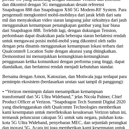
dan dikontrol dengan 5G menggunakan desain referensi
Snapdragon 888 dan Snapdragon X60 5G Modem-RF System. Para
pengemudi mengkontrol mobil-mobilnya dari jarak lebih dari satu
mil dan menyaksikan video siaran langsung jalur sirkuitnya dari jauh
menggunakan kemampuan penangkapan gambar yang luar biasa
dari Snapdragon 888. Terlebih lagi, dengan dukungan Tension,
perlombaan dapat disaksikan pada beberapa siaran berlatensi rendah
untuk mengawasi posisi mobil-mobil yang dikontrol oleh radio
dengan peta dinamis menggunakan kemampuan lokasi terbaru dari
Qualcomm® Location Suite dengan akurasi yang ditingkatkan.
Demonstrasi ini menunjukkan kemungkinan-kemungkinan
penggunaan ketika komunikasi dengan performa yang tinggi, dapat
diandalkan, dan berlatensi rendah menjadi kebutuhan standar.
Bersama dengan Amon, Katouzian, dan Motiwala juga terdapat para
pemimpin ekosistem (berdasarkan urutan saat tampil di panggung):
• “Verizon memimpin dalam menampilkan kemampuan
transformatif dari 5G Ultra Wideband,” jelas Nicola Palmer, Chief
Product Officer at Verizon. “Snapdragon Tech Summit Digital 2020
yang diselenggarakan oleh Qualcomm Technologies memberikan
kami kesempatan untuk merefleksikan kesuksesan Verizon tahun ini,
termasuk peluncuran cakupan 5G untuk satu negara, puluhan kota-
kota 5G Ultra Wideband, penyebaran MEC, dan sejumlah perangkat
dan inovasi 5G. Acara ini juga memberikan kami kesempatan untuk