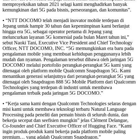
memproyeksikan tahun 2021 selagi kami menghadirkan banyak
kemungkinan dari 5G pada bisnis, perseorangan, dan komunitas”.
• “NTT DOCOMO telah menjadi inovator mobile terdepan di
Jepang untuk hampir 30 tahun dan kepemimpinan kami berlanjut
hingga era 5G, sebagai operator pertama di Jepang yang
meluncurkan layanan 5G komersial pada bulan Maret tahun ini,”
sebut Naoki Tani, Executive Vice President and Chief Technology
Officer, NTT DOCOMO, INC. “5G memungkinkan era baru pada
pengalaman mobile yang membuat kehidupan penggunanya lebih
mudah dan nyaman. Pengalaman tersebut dibawa oleh jaringan 5G
DOCOMO melalui portofolio perangkat-perangkat 5G kami yang
ditenagai oleh platform mobile Qualcomm Snapdragon 5G. Kami
menantikan generasi selanjutnya dari perangkat-perangkat 5G yang
ditenagai oleh Snapdragon 888 5G Mobile Platform dari Qualcomm
Technologies yang terdepan di industri untuk membawa
pengalaman terbaik pada jaringan 5G DOCOMO.”
• “Kerja sama kami dengan Qualcomm Technologies selaras dengan
misi kami untuk membawa teknologi terbaru Natural Language
Processing pada peneliti dan pemain bisnis di seluruh dunia, dan
bekerja secepat dan seefisien mungkin” jelas Clément Delangue,
Co-founder and Chief Executive Officer of Hugging Face. “Kami
ingin produk-produk kami bekerja pada platform mobile paling
premium… yang adalah Qualcomm Snapdragon.”