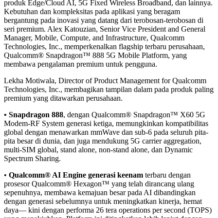
produk Edge/Cloud AI, 5G Fixed Wireless Broadband, dan lainnya.
Kebutuhan dan kompleksitas pada aplikasi yang beragam
bergantung pada inovasi yang datang dari terobosan-terobosan di
seri premium. Alex Katouzian, Senior Vice President and General
Manager, Mobile, Compute, and Infrastructure, Qualcomm
Technologies, Inc., memperkenalkan flagship terbaru perusahaan,
Qualcomm® Snapdragon™ 888 5G Mobile Platform, yang
membawa pengalaman premium untuk pengguna.
Lekha Motiwala, Director of Product Management for Qualcomm
Technologies, Inc., membagikan tampilan dalam pada produk paling
premium yang ditawarkan perusahaan.
• Snapdragon 888
, dengan Qualcomm® Snapdragon™ X60 5G
Modem-RF System generasi ketiga, memungkinkan kompatibilitas
global dengan menawarkan mmWave dan sub-6 pada seluruh pita-
pita besar di dunia, dan juga mendukung 5G carrier aggregation,
multi-SIM global, stand alone, non-stand alone, dan Dynamic
Spectrum Sharing.
•
Qualcomm® AI Engine generasi keenam
terbaru dengan
prosesor Qualcomm® Hexagon™ yang telah dirancang ulang
sepenuhnya, membawa kemajuan besar pada AI dibandingkan
dengan generasi sebelumnya untuk meningkatkan kinerja, hemat
daya— kini dengan performa 26 tera operations per second (TOPS)