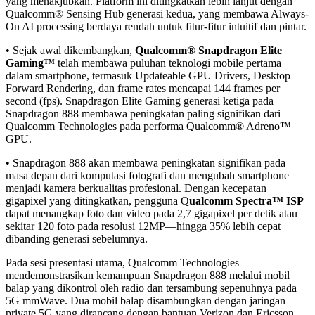
yang menakjubkan. Platform ini ditingkatkan lebih lanjut dengan
Qualcomm® Sensing Hub generasi kedua, yang membawa Always-
On AI processing berdaya rendah untuk fitur-fitur intuitif dan pintar.
• Sejak awal dikembangkan,
Qualcomm® Snapdragon Elite
Gaming™
telah membawa puluhan teknologi mobile pertama
dalam smartphone, termasuk Updateable GPU Drivers, Desktop
Forward Rendering, dan frame rates mencapai 144 frames per
second (fps). Snapdragon Elite Gaming generasi ketiga pada
Snapdragon 888 membawa peningkatan paling signifikan dari
Qualcomm Technologies pada performa Qualcomm® Adreno™
GPU.
• Snapdragon 888 akan membawa peningkatan signifikan pada
masa depan dari komputasi fotografi dan mengubah smartphone
menjadi kamera berkualitas profesional. Dengan kecepatan
gigapixel yang ditingkatkan, pengguna Q
ualcomm Spectra™ ISP
dapat menangkap foto dan video pada 2,7 gigapixel per detik atau
sekitar 120 foto pada resolusi 12MP—hingga 35% lebih cepat
dibanding generasi sebelumnya.
Pada sesi presentasi utama, Qualcomm Technologies
mendemonstrasikan kemampuan Snapdragon 888 melalui mobil
balap yang dikontrol oleh radio dan tersambung sepenuhnya pada
5G mmWave. Dua mobil balap disambungkan dengan jaringan
private 5G yang dirancang dengan bantuan Verizon dan Ericsson