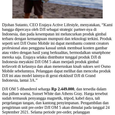
Djohan Sutanto, CEO Erajaya Active Lifestyle, menyatakan, “Kami
bangga dipercaya oleh DJI sebagai strategic partner-nya di
Indonesia, dan pada kesempatan ini meluncurkan produk gimbal
terbaru dengan kemampuan mumpuni dan teknologi terkini. Produk
seperti seri DJI Osmo Mobile ini dapat membantu content creators
profesional atau pengguna kasual untuk membuat konten gambar
atau video dengan hasil yang berkualitas, bermodalkan smartphone
mereka saja. Erajaya selaku distributor tunggal produk DJI di
Indonesia meyakini DJI OM 5 akan menjadi produk gimbal
terfavorit di kelasnya dan akan meneruskan kisah sukses seri Osmo
Mobile sebelumnya. Pelanggan dapat melihat dan mencoba produk
DJI ini atau model lainnya di gerai eksklusif DJI di Grand
Indonesia, lantai 3A.”
DJI OM 5 dibanderol seharga
Rp 2.449.000
, dan tersedia dalam
dua pilhan warna, Sunset White dan Athens Gray. Harga tersebut
sudah termasuk penyangga magnetik, tripod, kabel daya, tali
pergelangan tangan, dan kantong penyimpanan. Pengambilan dan
pengiriman unit pre-order DJI OM 5 akan dimulai pada tanggal 24
September 2021. Selama periode pre-order, pelanggan