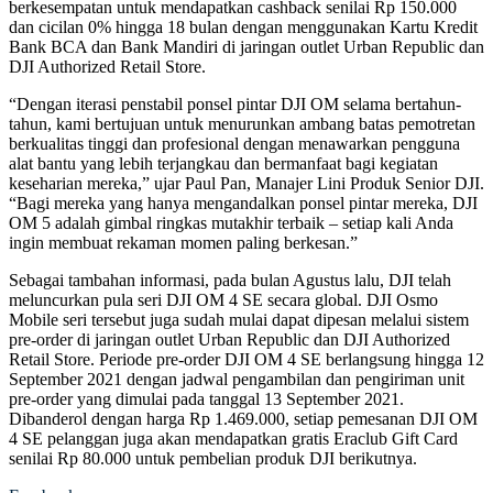
berkesempatan untuk mendapatkan cashback senilai Rp 150.000
dan cicilan 0% hingga 18 bulan dengan menggunakan Kartu Kredit
Bank BCA dan Bank Mandiri di jaringan outlet Urban Republic dan
DJI Authorized Retail Store.
“Dengan iterasi penstabil ponsel pintar DJI OM selama bertahun-
tahun, kami bertujuan untuk menurunkan ambang batas pemotretan
berkualitas tinggi dan profesional dengan menawarkan pengguna
alat bantu yang lebih terjangkau dan bermanfaat bagi kegiatan
keseharian mereka,” ujar Paul Pan, Manajer Lini Produk Senior DJI.
“Bagi mereka yang hanya mengandalkan ponsel pintar mereka, DJI
OM 5 adalah gimbal ringkas mutakhir terbaik – setiap kali Anda
ingin membuat rekaman momen paling berkesan.”
Sebagai tambahan informasi, pada bulan Agustus lalu, DJI telah
meluncurkan pula seri DJI OM 4 SE secara global. DJI Osmo
Mobile seri tersebut juga sudah mulai dapat dipesan melalui sistem
pre-order di jaringan outlet Urban Republic dan DJI Authorized
Retail Store. Periode pre-order DJI OM 4 SE berlangsung hingga 12
September 2021 dengan jadwal pengambilan dan pengiriman unit
pre-order yang dimulai pada tanggal 13 September 2021.
Dibanderol dengan harga Rp 1.469.000, setiap pemesanan DJI OM
4 SE pelanggan juga akan mendapatkan gratis Eraclub Gift Card
senilai Rp 80.000 untuk pembelian produk DJI berikutnya.