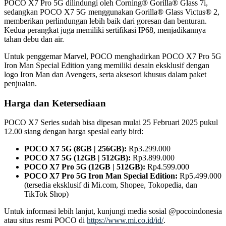
POCO X7 Pro 5G dilindungi oleh Corning® Gorilla® Glass 7i,
sedangkan POCO X7 5G menggunakan Gorilla® Glass Victus® 2,
memberikan perlindungan lebih baik dari goresan dan benturan.
Kedua perangkat juga memiliki sertifikasi IP68, menjadikannya
tahan debu dan air.
Untuk penggemar Marvel, POCO menghadirkan POCO X7 Pro 5G
Iron Man Special Edition yang memiliki desain eksklusif dengan
logo Iron Man dan Avengers, serta aksesori khusus dalam paket
penjualan.
Harga dan Ketersediaan
POCO X7 Series sudah bisa dipesan mulai 25 Februari 2025 pukul
12.00 siang dengan harga spesial early bird:
POCO X7 5G (8GB | 256GB):
Rp3.299.000
POCO X7 5G (12GB | 512GB):
Rp3.899.000
POCO X7 Pro 5G (12GB | 512GB):
Rp4.599.000
POCO X7 Pro 5G Iron Man Special Edition:
Rp5.499.000
(tersedia eksklusif di Mi.com, Shopee, Tokopedia, dan
TikTok Shop)
Untuk informasi lebih lanjut, kunjungi media sosial @pocoindonesia
atau situs resmi POCO di
https://www.mi.co.id/id/
.