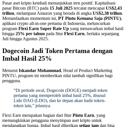
Pasar aset kripto kembali menunjukkan tren positif. Kapitalisasi
pasar Bitcoin (BTC) pada
15 Juli 2025
tercatat mencapai
US$2,43
triliun
, melampaui Amazon yang berada di angka
US$2,38 triliun
.
Memanfaatkan momentum ini,
PT Pintu Kemana Saja (PINTU)
,
aplikasi crypto all-in-one pertama di Indonesia, meluncurkan
program
Flexi Earn Super Rate Up
yang menawarkan imbal hasil
hingga
25% per tahun
pada fitur
Flexi Earn
, berlaku sepanjang
Juli hingga Agustus 2025.
Dogecoin Jadi Token Pertama dengan
Imbal Hasil 25%
Menurut
Iskandar Mohammad
, Head of Product Marketing
PINTU, program ini memberikan nilai tambah signifikan bagi
pengguna.
“Di periode awal, Dogecoin (DOGE) menjadi token
pertama yang memperoleh imbal hasil 25%, disusul
Lido DAO (LDO), dan ke depan akan hadir token-
token lain,” jelasnya.
Flexi Earn merupakan bagian dari fitur
Pintu Earn
, yang
memungkinkan pengguna menyimpan aset kripto untuk
mendapatkan bunga. Imbal hasil diberikan
setiap jam
dan bisa