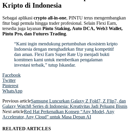
Kripto di Indonesia
Sebagai aplikasi
crypto all-in-one
, PINTU terus mengembangkan
fitur bagi pemula hingga trader profesional. Selain Flexi Earn,
tersedia juga layanan
Pintu Staking, Auto DCA, Web3 Wallet,
Pintu Pro, dan Futures Trading
.
“Kami ingin mendukung pertumbuhan ekosistem kripto
Indonesia dengan menghadirkan fitur yang kompetitif
dan aman. Flexi Earn Super Rate Up menjadi bukti
komitmen kami untuk memberikan pengalaman
investasi terbaik,” tutup Iskandar.
Facebook
Twitter
Pinterest
WhatsApp
Previous article
Samsung Luncurkan Galaxy Z Fold7, Z Flip7, dan
Galaxy Watch8 Series di Indonesia: Kreativitas Jadi Peluang Bisnis
Next article
Red Hat Perkenalkan Konsep “Any Model, Any
Accelerator, Any Cloud” untuk Masa Depan AI
RELATED ARTICLES