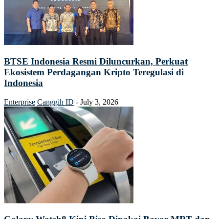
BTSE Indonesia Resmi Diluncurkan, Perkuat
Ekosistem Perdagangan Kripto Teregulasi di
Indonesia
Enterprise
Canggih ID
-
July 3, 2026