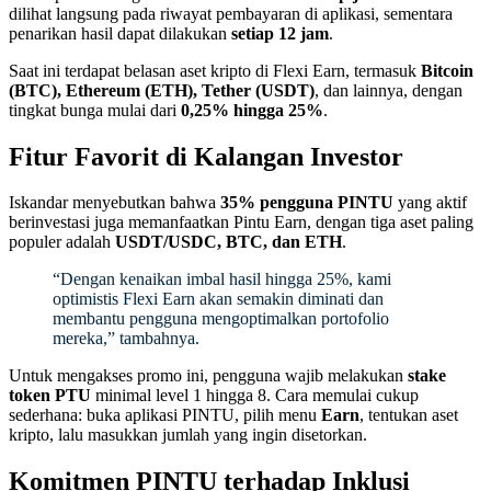
dilihat langsung pada riwayat pembayaran di aplikasi, sementara
penarikan hasil dapat dilakukan
setiap 12 jam
.
Saat ini terdapat belasan aset kripto di Flexi Earn, termasuk
Bitcoin
(BTC), Ethereum (ETH), Tether (USDT)
, dan lainnya, dengan
tingkat bunga mulai dari
0,25% hingga 25%
.
Fitur Favorit di Kalangan Investor
Iskandar menyebutkan bahwa
35% pengguna PINTU
yang aktif
berinvestasi juga memanfaatkan Pintu Earn, dengan tiga aset paling
populer adalah
USDT/USDC, BTC, dan ETH
.
“Dengan kenaikan imbal hasil hingga 25%, kami
optimistis Flexi Earn akan semakin diminati dan
membantu pengguna mengoptimalkan portofolio
mereka,” tambahnya.
Untuk mengakses promo ini, pengguna wajib melakukan
stake
token PTU
minimal level 1 hingga 8. Cara memulai cukup
sederhana: buka aplikasi PINTU, pilih menu
Earn
, tentukan aset
kripto, lalu masukkan jumlah yang ingin disetorkan.
Komitmen PINTU terhadap Inklusi