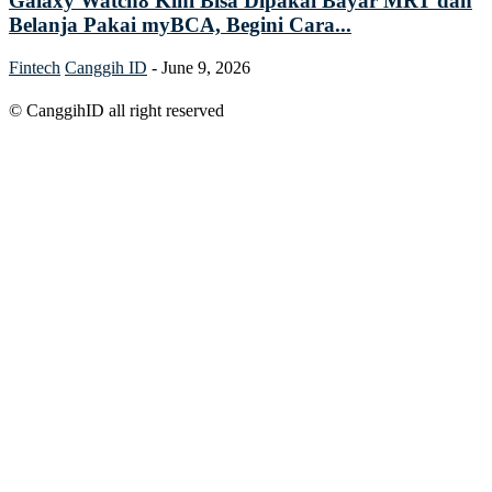
Galaxy Watch8 Kini Bisa Dipakai Bayar MRT dan
Belanja Pakai myBCA, Begini Cara...
Fintech
Canggih ID
-
June 9, 2026
© CanggihID all right reserved