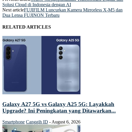
Solusi Cloud di Indonesia dengan AI
Next article
FUJIFILM Luncurkan Kamera Mirrorless X-M5 dan
Dua Lensa FUJINON Terbaru
RELATED ARTICLES
Galaxy A27 5G vs Galaxy A25 5G: Layakkah
Upgrade? Ini Peningkatan yang Ditawarkan...
Smartphone
Canggih ID
-
August 6, 2026