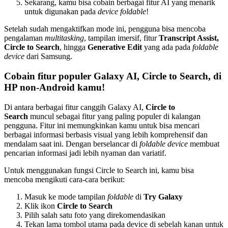
Sekarang, kamu bisa cobain berbagai fitur AI yang menarik
untuk digunakan pada
device foldable
!
Setelah sudah mengaktifkan mode ini, pengguna bisa mencoba
pengalaman
multitasking
, tampilan imersif, fitur
Transcript Assist,
Circle to Search
, hingga
Generative Edit
yang ada pada
foldable
device
dari Samsung.
Cobain fitur populer Galaxy AI, Circle to Search, di
HP non-Android kamu!
Di antara berbagai fitur canggih Galaxy AI,
Circle to
Search
muncul sebagai fitur yang paling populer di kalangan
pengguna. Fitur ini memungkinkan kamu untuk bisa mencari
berbagai informasi berbasis visual yang lebih komprehensif dan
mendalam saat ini. Dengan berselancar di
foldable device
membuat
pencarian informasi jadi lebih nyaman dan variatif.
Untuk menggunakan fungsi Circle to Search ini, kamu bisa
mencoba mengikuti cara-cara berikut:
Masuk ke mode tampilan
foldable
di
Try Galaxy
Klik ikon
Circle to Search
Pilih salah satu foto yang direkomendasikan
Tekan lama tombol utama pada device di sebelah kanan untuk