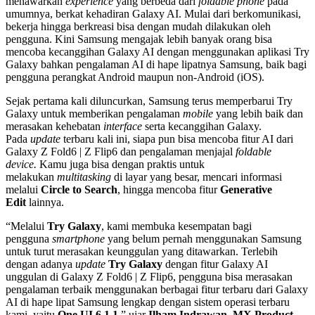
menawarkan
experience
yang berbeda dari
foldable
phone
pada
umumnya, berkat kehadiran Galaxy AI. Mulai dari berkomunikasi,
bekerja hingga berkreasi bisa dengan mudah dilakukan oleh
pengguna. Kini Samsung mengajak lebih banyak orang bisa
mencoba kecanggihan Galaxy AI dengan menggunakan aplikasi Try
Galaxy bahkan pengalaman AI di hape lipatnya Samsung, baik bagi
pengguna perangkat Android maupun non-Android (iOS).
Sejak pertama kali diluncurkan, Samsung terus memperbarui Try
Galaxy untuk memberikan pengalaman
mobile
yang lebih baik dan
merasakan kehebatan
interface
serta kecanggihan Galaxy.
Pada
update
terbaru kali ini, siapa pun bisa mencoba fitur AI dari
Galaxy Z Fold6 | Z Flip6 dan pengalaman menjajal
foldable
device.
Kamu juga bisa dengan praktis untuk
melakukan
multitasking
di layar yang besar, mencari informasi
melalui
Circle to Search
, hingga mencoba fitur
Generative
Edit
lainnya.
“Melalui
Try Galaxy
, kami membuka kesempatan bagi
pengguna
smartphone
yang belum pernah menggunakan Samsung
untuk turut merasakan keunggulan yang ditawarkan. Terlebih
dengan adanya
update
Try Galaxy
dengan fitur Galaxy AI
unggulan di Galaxy Z Fold6 | Z Flip6, pengguna bisa merasakan
pengalaman terbaik menggunakan berbagai fitur terbaru dari Galaxy
AI di hape lipat Samsung lengkap dengan sistem operasi terbaru
kami, yaitu
One UI 6.1.1
,” ujar
Ilham Indrawan, MX Product