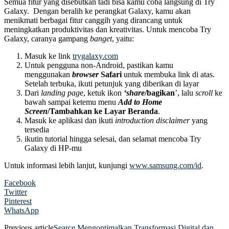
Semua fitur yang disebutkan tadi bisa kamu coba langsung di Try
Galaxy. Dengan beralih ke perangkat Galaxy, kamu akan
menikmati berbagai fitur canggih yang dirancang untuk
meningkatkan produktivitas dan kreativitas. Untuk mencoba Try
Galaxy, caranya gampang
banget
, yaitu:
Masuk ke link
trygalaxy.com
Untuk pengguna non-Android, pastikan kamu
menggunakan
browser
Safari
untuk membuka link di atas.
Setelah terbuka, ikuti petunjuk yang diberikan di layar
Dari
landing pag
e, ketuk ikon
‘share
/bagikan
’, lalu
scroll
ke
bawah sampai ketemu menu
Add to Home
Screen
/Tambahkan ke Layar Beranda
.
Masuk ke aplikasi dan ikuti
introduction disclaimer
yang
tersedia
ikutin tutorial hingga selesai, dan selamat mencoba Try
Galaxy di HP-mu
Untuk informasi lebih lanjut, kunjungi
www.samsung.com/id
.
Facebook
Twitter
Pinterest
WhatsApp
Previous article
Searce Mengoptimalkan Transformasi Digital dan