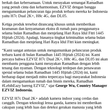
berkah dan kebersamaan. Untuk merayakan semangat Ramadhan
yang penuh cinta dan keharmonisan, EZVIZ dengan bangga
mengumumkan peluncuran tiga produk terbaru mereka ke Indonesia
yaitu H7c Dual 2K+, H8c 4G, dan DL05.
Ketiga produk tersebut dirancang khusus untuk memberikan
keamanan dan kenyamanan ekstra di rumah para penggunanya
selama bulan Ramadhan dan menjelang Hari Raya Idul Fitri 1445
Hijriah (2024). Apalagi, biasanya tingkat kriminalitas selama bulan
Ramadhan dan menjelang Hari Raya Idul Fitri kian meningkat.
“Kami sangat antusias untuk mengumumkan peluncuran produk
terbaru kami di bulan Ramadhan 1445 Hijriah (2024) ini. Kami
percaya bahwa EZVIZ H7c Dual 2K+, H8c 4G, dan DL05 ini akan
membantu pengguna kami merayakan Ramadhan dengan lebih
tenang dan nyaman. Dengan teknologi terdepan dan penawaran
spesial selama bulan Ramadhan 1445 Hijriah (2024) ini, kami
berharap dapat menjadi mitra terpercaya bagi masyarakat Indonesia
dalam mengamankan rumah dan bisnis mereka, Ramadhan
#LebihEazy bareng EZVIZ,” ujar
George Wu, Country Manager
EZVIZ Indonesia.
EZVIZ H7c Dual 2K+ adalah kamera indoor yang cerdas dan
canggih. Dengan teknologi lensa ganda, kamera ini memberikan
cakupan yang lebih luas dan deteksi gerakan manusia yang lebih