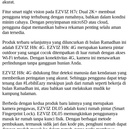
akurat.
Fitur smart night vision pada EZVIZ H7c Dual 2K+ membuat
pengguna tetap terhubung dengan rumahnya, bahkan dalam kondisi
minim cahaya. Dengan penyimpanan microSD atau cloud,
pengguna dapat memastikan bahwa rekaman penting selalu aman
dan tersedia.
Produk terbaru selanjutnya yang diluncurkan di bulan Ramadhan ini
adalah EZVIZ H8c 4G. EZVIZ H8c 4G merupakan kamera pintar
outdoor yang sangat cocok ditempatkan di luar rumah dengan akses
Wi-Fi terbatas. Dengan konektivitas 4G, kamera ini menawarkan
perlindungan tanpa gangguan hunian Anda.
EZVIZ H8c 4G didukung fitur deteksi manusia dan kendaraan yang
memberikan peringatan yang akurat. Sehingga pengguna dapat tetap
tenang dan #LebihEazy meskipun jauh dari rumah seperti bekerja di
bulan Ramadhan ini, atau bahkan saat melakukan mudik ke
kampung halaman.
Berbeda dengan kedua produk baru lainnya yang merupakan
kamera pengawas, EZVIZ DL05 adalah kunci rumah pintar (Smart
Fingerprint Lock). EZVIZ DL05 memungkinkan penggunanya
masuk ke rumah tanpa kunci fisik. Dengan berbagai metode
pembukaan, termasuk sidik jari dan kode pin, penghuni rumah dapat