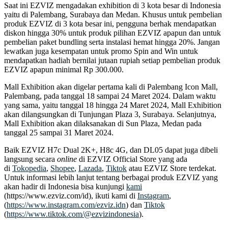
Saat ini EZVIZ mengadakan exhibition di 3 kota besar di Indonesia
yaitu di Palembang, Surabaya dan Medan. Khusus untuk pembelian
produk EZVIZ di 3 kota besar ini, pengguna berhak mendapatkan
diskon hingga 30% untuk produk pilihan EZVIZ apapun dan untuk
pembelian paket bundling serta instalasi hemat hingga 20%. Jangan
lewatkan juga kesempatan untuk promo Spin and Win untuk
mendapatkan hadiah bernilai jutaan rupiah setiap pembelian produk
EZVIZ apapun minimal Rp 300.000.
Mall Exhibition akan digelar pertama kali di Palembang Icon Mall,
Palembang, pada tanggal 18 sampai 24 Maret 2024. Dalam waktu
yang sama, yaitu tanggal 18 hingga 24 Maret 2024, Mall Exhibition
akan dilangsungkan di Tunjungan Plaza 3, Surabaya. Selanjutnya,
Mall Exhibition akan dilaksanakan di Sun Plaza, Medan pada
tanggal 25 sampai 31 Maret 2024.
Baik EZVIZ H7c Dual 2K+, H8c 4G, dan DL05 dapat juga dibeli
langsung secara
online
di EZVIZ Official Store yang ada
di
Tokopedia
,
Shopee
,
Lazada
,
Tiktok
atau EZVIZ Store terdekat.
Untuk informasi lebih lanjut tentang berbagai produk EZVIZ yang
akan hadir di Indonesia bisa kunjungi
kami
(https://www.ezviz.com/id), ikuti kami di
Instagram
,
(
https://www.instagram.com/ezviz.idn
) dan
Tiktok
(
https://www.tiktok.com/@ezvizindonesia
).