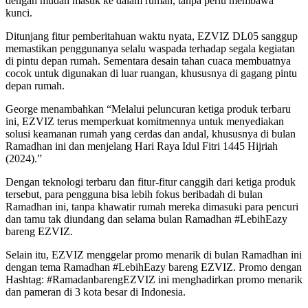
dengan mudah masuk ke dalam rumah, tanpa perlu membawa
kunci.
Ditunjang fitur pemberitahuan waktu nyata, EZVIZ DL05 sanggup
memastikan penggunanya selalu waspada terhadap segala kegiatan
di pintu depan rumah. Sementara desain tahan cuaca membuatnya
cocok untuk digunakan di luar ruangan, khususnya di gagang pintu
depan rumah.
George menambahkan “Melalui peluncuran ketiga produk terbaru
ini, EZVIZ terus memperkuat komitmennya untuk menyediakan
solusi keamanan rumah yang cerdas dan andal, khususnya di bulan
Ramadhan ini dan menjelang Hari Raya Idul Fitri 1445 Hijriah
(2024).”
Dengan teknologi terbaru dan fitur-fitur canggih dari ketiga produk
tersebut, para pengguna bisa lebih fokus beribadah di bulan
Ramadhan ini, tanpa khawatir rumah mereka dimasuki para pencuri
dan tamu tak diundang dan selama bulan Ramadhan #LebihEazy
bareng EZVIZ.
Selain itu, EZVIZ menggelar promo menarik di bulan Ramadhan ini
dengan tema Ramadhan #LebihEazy bareng EZVIZ. Promo dengan
Hashtag: #RamadanbarengEZVIZ ini menghadirkan promo menarik
dan pameran di 3 kota besar di Indonesia.