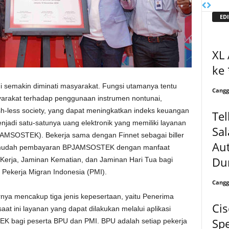
EDI
XL
ke
ni semakin diminati masyarakat. Fungsi utamanya tentu
Cangg
arakat terhadap penggunaan instrumen nontunai,
h-less society, yang dapat meningkatkan indeks keuangan
Tel
menjadi satu-satunya uang elektronik yang memiliki layanan
Sal
MSOSTEK). Bekerja sama dengan Finnet sebagai biller
Au
ermudah pembayaran BPJAMSOSTEK dengan manfaat
Du
Kerja, Jaminan Kematian, dan Jaminan Hari Tua bagi
Pekerja Migran Indonesia (PMI).
Cangg
a mencakup tiga jenis kepesertaan, yaitu Penerima
Cis
t ini layanan yang dapat dilakukan melalui aplikasi
Sp
 bagi peserta BPU dan PMI. BPU adalah setiap pekerja