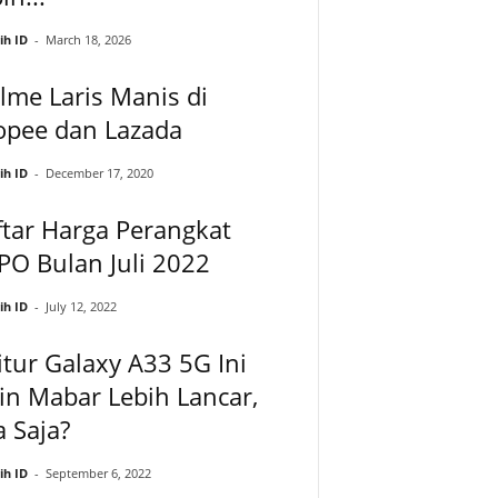
ih ID
-
March 18, 2026
lme Laris Manis di
opee dan Lazada
ih ID
-
December 17, 2020
tar Harga Perangkat
O Bulan Juli 2022
ih ID
-
July 12, 2022
itur Galaxy A33 5G Ini
in Mabar Lebih Lancar,
 Saja?
ih ID
-
September 6, 2022