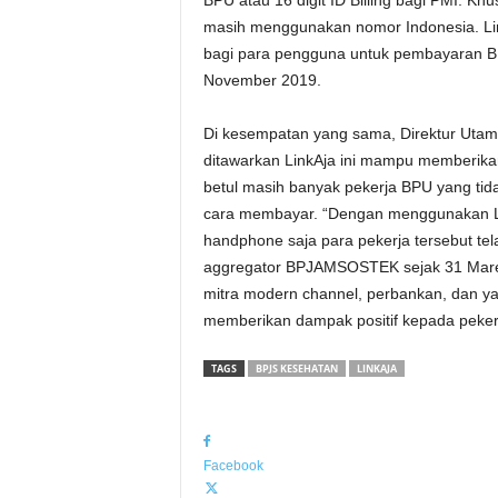
BPU atau 16 digit ID Billing bagi PMI. K
masih menggunakan nomor Indonesia. L
bagi para pengguna untuk pembayaran 
November 2019.
Di kesempatan yang sama, Direktur Utama
ditawarkan LinkAja ini mampu memberik
betul masih banyak pekerja BPU yang t
cara membayar. “Dengan menggunakan Lin
handphone saja para pekerja tersebut telah
aggregator BPJAMSOSTEK sejak 31 Maret 
mitra modern channel, perbankan, dan ya
memberikan dampak positif kepada pekerj
TAGS
BPJS KESEHATAN
LINKAJA
Facebook