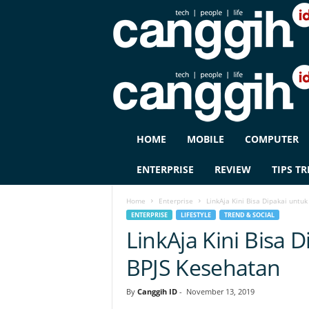
C
HOME
MOBILE
COMPUTER
A
N
ENTERPRISE
REVIEW
TIPS TR
G
G
Home
Enterprise
LinkAja Kini Bisa Dipakai unt
I
ENTERPRISE
LIFESTYLE
TREND & SOCIAL
H
LinkAja Kini Bisa
I
D
BPJS Kesehatan
By
Canggih ID
-
November 13, 2019