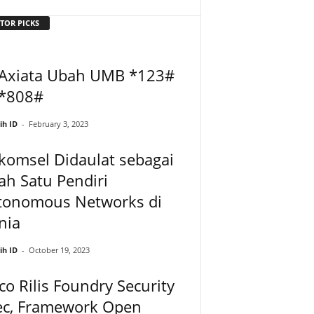
TOR PICKS
 Axiata Ubah UMB *123#
 *808#
ih ID
-
February 3, 2023
komsel Didaulat sebagai
ah Satu Pendiri
tonomous Networks di
nia
ih ID
-
October 19, 2023
co Rilis Foundry Security
ec, Framework Open