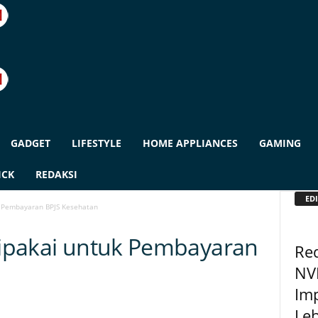
GADGET
LIFESTYLE
HOME APPLIANCES
GAMING
ICK
REDAKSI
EDI
uk Pembayaran BPJS Kesehatan
 Dipakai untuk Pembayaran
Red
NV
Imp
Leb