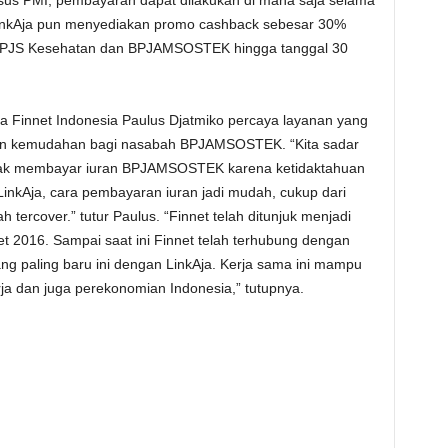
husus PMI, pembayaran dapat dilakukan di mana saja selama
inkAja pun menyediakan promo cashback sebesar 30%
BPJS Kesehatan dan BPJAMSOSTEK hingga tanggal 30
 Finnet Indonesia Paulus Djatmiko percaya layanan yang
an kemudahan bagi nasabah BPJAMSOSTEK. “Kita sadar
idak membayar iuran BPJAMSOSTEK karena ketidaktahuan
kAja, cara pembayaran iuran jadi mudah, cukup dari
 tercover.” tutur Paulus. “Finnet telah ditunjuk menjadi
2016. Sampai saat ini Finnet telah terhubung dengan
ng paling baru ini dengan LinkAja. Kerja sama ini mampu
a dan juga perekonomian Indonesia,” tutupnya.