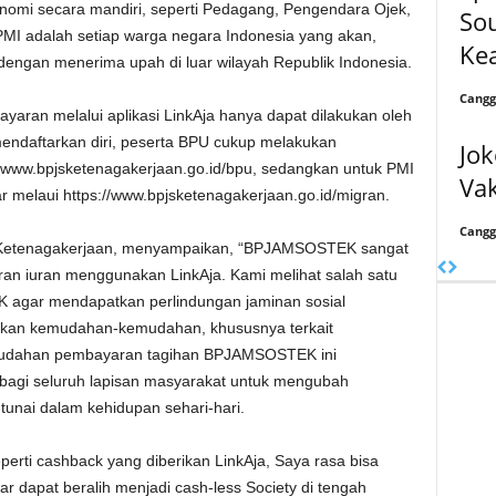
nomi secara mandiri, seperti Pedagang, Pengendara Ojek,
Sou
PMI adalah setiap warga negara Indonesia yang akan,
Ke
dengan menerima upah di luar wilayah Republik Indonesia.
Cangg
aran melalui aplikasi LinkAja hanya dapat dilakukan oleh
 mendaftarkan diri, peserta BPU cukup melakukan
Jok
s://www.bpjsketenagakerjaan.go.id/bpu, sedangkan untuk PMI
Vak
r melaui https://www.bpjsketenagakerjaan.go.id/migran.
Cangg
JS Ketenagakerjaan, menyampaikan, “BPJAMSOSTEK sangat
n iuran menggunakan LinkAja. Kami melihat salah satu
K agar mendapatkan perlindungan jaminan sosial
kan kemudahan-kemudahan, khususnya terkait
mudahan pembayaran tagihan BPJAMSOSTEK ini
i bagi seluruh lapisan masyarakat untuk mengubah
unai dalam kehidupan sehari-hari.
erti cashback yang diberikan LinkAja, Saya rasa bisa
gar dapat beralih menjadi cash-less Society di tengah