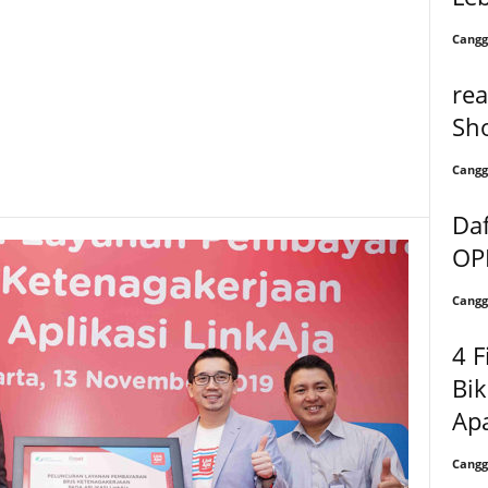
Cangg
rea
Sh
Cangg
Daf
OPP
Cangg
4 F
Bik
Apa
Cangg