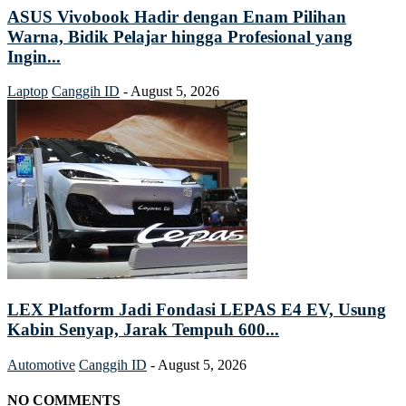
ASUS Vivobook Hadir dengan Enam Pilihan
Warna, Bidik Pelajar hingga Profesional yang
Ingin...
Laptop
Canggih ID
-
August 5, 2026
LEX Platform Jadi Fondasi LEPAS E4 EV, Usung
Kabin Senyap, Jarak Tempuh 600...
Automotive
Canggih ID
-
August 5, 2026
NO COMMENTS