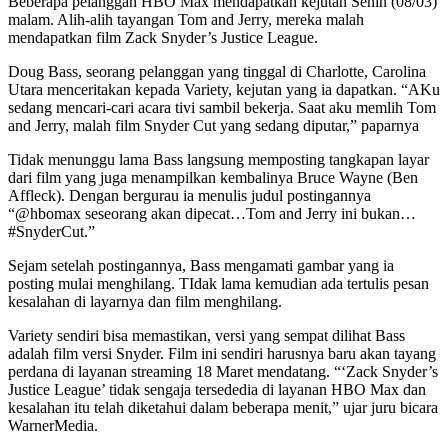
Beberapa pelanggan HBO Max mendapatkan kejutan Senin (08/03)
malam. Alih-alih tayangan Tom and Jerry, mereka malah
mendapatkan film Zack Snyder’s Justice League.
Doug Bass, seorang pelanggan yang tinggal di Charlotte, Carolina
Utara menceritakan kepada Variety, kejutan yang ia dapatkan. “AKu
sedang mencari-cari acara tivi sambil bekerja. Saat aku memlih Tom
and Jerry, malah film Snyder Cut yang sedang diputar,” paparnya
Tidak menunggu lama Bass langsung memposting tangkapan layar
dari film yang juga menampilkan kembalinya Bruce Wayne (Ben
Affleck). Dengan bergurau ia menulis judul postingannya
“@hbomax seseorang akan dipecat…Tom and Jerry ini bukan…
#SnyderCut.”
Sejam setelah postingannya, Bass mengamati gambar yang ia
posting mulai menghilang. TIdak lama kemudian ada tertulis pesan
kesalahan di layarnya dan film menghilang.
Variety sendiri bisa memastikan, versi yang sempat dilihat Bass
adalah film versi Snyder. Film ini sendiri harusnya baru akan tayang
perdana di layanan streaming 18 Maret mendatang. “‘Zack Snyder’s
Justice League’ tidak sengaja tersededia di layanan HBO Max dan
kesalahan itu telah diketahui dalam beberapa menit,” ujar juru bicara
WarnerMedia.