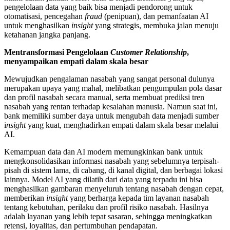
pengelolaan data yang baik bisa menjadi pendorong untuk
otomatisasi, pencegahan
fraud
(penipuan), dan pemanfaatan AI
untuk menghasilkan
insight
yang strategis, membuka jalan menuju
ketahanan jangka panjang.
Mentransformasi Pengelolaan
Customer Relationship
,
menyampaikan empati dalam skala besar
Mewujudkan pengalaman nasabah yang sangat personal dulunya
merupakan upaya yang mahal, melibatkan pengumpulan pola dasar
dan profil nasabah secara manual, serta membuat prediksi tren
nasabah yang rentan terhadap kesalahan manusia. Namun saat ini,
bank memiliki sumber daya untuk mengubah data menjadi sumber
i
nsight
yang kuat, menghadirkan empati dalam skala besar melalui
AI.
Kemampuan data dan AI modern memungkinkan bank untuk
mengkonsolidasikan informasi nasabah yang sebelumnya terpisah-
pisah di sistem lama, di cabang, di kanal digital, dan berbagai lokasi
lainnya. Model AI yang dilatih dari data yang terpadu ini bisa
menghasilkan gambaran menyeluruh tentang nasabah dengan cepat,
memberikan
insight
yang berharga kepada tim layanan nasabah
tentang kebutuhan, perilaku dan profil risiko nasabah. Hasilnya
adalah layanan yang lebih tepat sasaran, sehingga meningkatkan
retensi, loyalitas, dan pertumbuhan pendapatan.