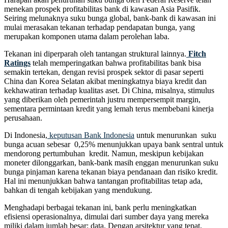
menekan prospek profitabilitas bank di kawasan Asia Pasifik.
Seiring melunaknya suku bunga global, bank-bank di kawasan ini
mulai merasakan tekanan terhadap pendapatan bunga, yang
merupakan komponen utama dalam perolehan laba.
Tekanan ini diperparah oleh tantangan struktural lainnya.
Fitch
Ratings
telah memperingatkan bahwa profitabilitas bank bisa
semakin tertekan, dengan revisi prospek sektor di pasar seperti
China dan Korea Selatan akibat meningkatnya biaya kredit dan
kekhawatiran terhadap kualitas aset. Di China, misalnya, stimulus
yang diberikan oleh pemerintah justru mempersempit margin,
sementara permintaan kredit yang lemah terus membebani kinerja
perusahaan.
Di Indonesia,
keputusan Bank Indonesia
untuk menurunkan suku
bunga acuan sebesar 0,25% menunjukkan upaya bank sentral untuk
mendorong pertumbuhan kredit. Namun, meskipun kebijakan
moneter dilonggarkan, bank-bank masih enggan menurunkan suku
bunga pinjaman karena tekanan biaya pendanaan dan risiko kredit.
Hal ini menunjukkan bahwa tantangan profitabilitas tetap ada,
bahkan di tengah kebijakan yang mendukung.
Menghadapi berbagai tekanan ini, bank perlu meningkatkan
efisiensi operasionalnya, dimulai dari sumber daya yang mereka
miliki dalam jumlah besar: data. Dengan arsitektur yang tepat,