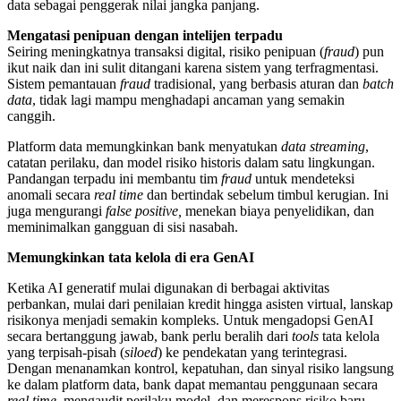
data sebagai penggerak nilai jangka panjang.
Mengatasi penipuan dengan intelijen terpadu
Seiring meningkatnya transaksi digital, risiko penipuan (
fraud
) pun
ikut naik dan ini sulit ditangani karena sistem yang terfragmentasi.
Sistem pemantauan
fraud
tradisional, yang berbasis aturan dan
batch
data
, tidak lagi mampu menghadapi ancaman yang semakin
canggih.
Platform data memungkinkan bank menyatukan
data streaming
,
catatan perilaku, dan model risiko historis dalam satu lingkungan.
Pandangan terpadu ini membantu tim
fraud
untuk mendeteksi
anomali secara
real time
dan bertindak sebelum timbul kerugian. Ini
juga mengurangi
false positive,
menekan biaya penyelidikan, dan
meminimalkan gangguan di sisi nasabah.
Memungkinkan tata kelola di era GenAI
Ketika AI generatif mulai digunakan di berbagai aktivitas
perbankan, mulai dari penilaian kredit hingga asisten virtual, lanskap
risikonya menjadi semakin kompleks. Untuk mengadopsi GenAI
secara bertanggung jawab, bank perlu beralih dari
tools
tata kelola
yang terpisah-pisah (
siloed
) ke pendekatan yang terintegrasi.
Dengan menanamkan kontrol, kepatuhan, dan sinyal risiko langsung
ke dalam platform data, bank dapat memantau penggunaan secara
real time
, mengaudit perilaku model, dan merespons risiko baru