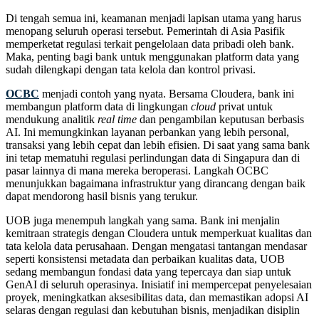
Di tengah semua ini, keamanan menjadi lapisan utama yang harus
menopang seluruh operasi tersebut. Pemerintah di Asia Pasifik
memperketat regulasi terkait pengelolaan data pribadi oleh bank.
Maka, penting bagi bank untuk menggunakan platform data yang
sudah dilengkapi dengan tata kelola dan kontrol privasi.
OCBC
menjadi contoh yang nyata. Bersama Cloudera, bank ini
membangun platform data di lingkungan
cloud
privat untuk
mendukung analitik
real time
dan pengambilan keputusan berbasis
AI. Ini memungkinkan layanan perbankan yang lebih personal,
transaksi yang lebih cepat dan lebih efisien. Di saat yang sama bank
ini tetap mematuhi regulasi perlindungan data di Singapura dan di
pasar lainnya di mana mereka beroperasi. Langkah OCBC
menunjukkan bagaimana infrastruktur yang dirancang dengan baik
dapat mendorong hasil bisnis yang terukur.
UOB juga menempuh langkah yang sama. Bank ini menjalin
kemitraan strategis dengan Cloudera untuk memperkuat kualitas dan
tata kelola data perusahaan. Dengan mengatasi tantangan mendasar
seperti konsistensi metadata dan perbaikan kualitas data, UOB
sedang membangun fondasi data yang tepercaya dan siap untuk
GenAI di seluruh operasinya. Inisiatif ini mempercepat penyelesaian
proyek, meningkatkan aksesibilitas data, dan memastikan adopsi AI
selaras dengan regulasi dan kebutuhan bisnis, menjadikan disiplin