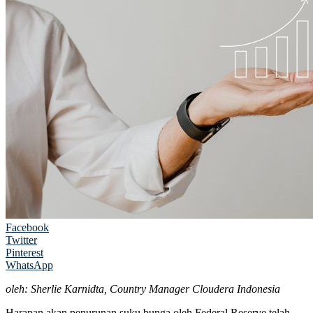
Facebook
Twitter
Pinterest
WhatsApp
oleh: Sherlie Karnidta, Country Manager Cloudera Indonesia
Harapan akan penurunan suku bunga oleh Federal Reserve telah