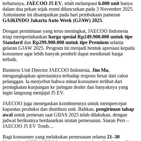
terbarunya,
JAECOO J5 EV
, telah melampaui
6.000 unit
hanya
dalam dua pekan sejak resmi diluncurkan pada 3 November 2025.
Antusiasme ini disampaikan pada hari pembukaan pameran
GAIKINDO Jakarta Auto Week (GJAW) 2025
.
Dengan permintaan yang terus meningkat, JAECOO Indonesia
tetap mempertahankan
harga spesial Rp249.900.000 untuk tipe
Standard
dan
Rp299.900.000 untuk tipe Premium
selama
gelaran GJAW 2025. Program ini menjadi bentuk apresiasi kepada
konsumen agar lebih banyak pembeli dapat menikmati harga
terbaik.
Business Unit Director JAECOO Indonesia,
Jim Ma
,
mengungkapkan apresiasinya terhadap respons besar dari calon
pelanggan. Ia menyebut bahwa minat konsumen terlihat dari
peningkatan kunjungan ke jaringan dealer dan banyaknya yang
ingin langsung menjajal J5 EV.
JAECOO juga menegaskan komitmennya untuk mempercepat
kapasitas produksi dan distribusi unit. Bahkan,
pengiriman tahap
awal
untuk pemesan saat GIIAS 2025 telah dilakukan, dengan
jadwal berikutnya berdasarkan urutan pemesanan. Siaran Pers –
JAECOO J5 EV Temb…
Bagi konsumen yang melakukan pemesanan selama
21–30