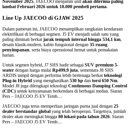
November 2025
, JAECOO menjamin unit
akan diterima paling
lambat Februari 2026 untuk 10.000 pembeli pertama
.
Line Up JAECOO di GJAW 2025
Dalam pameran ini, JAECOO menampilkan rangkaian kendaraan
elektrifikasi di berbagai segmen. J5 EV menjadi salah satu yang
paling diminati berkat
jarak tempuh internal hingga 534,1 km
,
desain klasik-modern, kabin fungsional dengan
35 ruang
penyimpanan
, serta biaya operasional hemat untuk pemakaian
harian.
Untuk segmen hybrid, J7 SHS hadir sebagai
SUV premium 5-
seater
dengan harga mulai
Rp499,9 juta
, sementara J8 SHS
ARDIS tampil dengan performa lebih bertenaga berkat
teknologi
Plug-in Hybrid
yang menghasilkan
530 hp
dan
torsi 650 Nm
.
Model J8 juga dilengkapi teknologi
Continuous Damping Control
(CDC)
untuk kenyamanan berkendara di berbagai medan. Siaran
Pers – JAECOO J5 EV Temb…
JAECOO juga terus memperluas jaringan purna jual dengan
25
dealer berstandar global
yang telah beroperasi. Targetnya, jumlah
dealer akan meningkat hingga
80 lokasi pada tahun 2026
. Siaran
Pers – JAECOO J5 EV Temb…