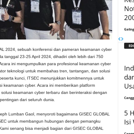
No
20
Galin
EDI
AL 2024, sebuah konferensi dan pameran keamanan cyber
tanggal 23-25 April 2024, dihadiri oleh lebih dari 750
Acara ini mengumpulkan para profesional keamanan cyber
In
tor teknologi untuk membahas tren, tantangan, dan solusi
da
peserta kunci, ITSEC menunjukkan komitmennya untuk
Usa
si keamanan cyber. Acara ini memberikan platform
olusi keamanan cyber terbaru dan berinteraksi dengan
Cangg
pentingan dari seluruh dunia.
5 
Joseph Lumban Gaol, menyoroti bagaimana GISEC GLOBAL
Isi
TSEC untuk membangun hubungan dengan pemangku
“Kami senang bisa menjadi bagian dari GISEC GLOBAL
Cangg