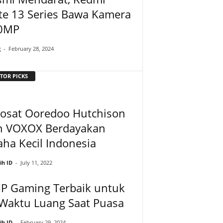
te 13 Series Bawa Kamera
0MP
g
-
February 28, 2024
TOR PICKS
dosat Ooredoo Hutchison
n VOXOX Berdayakan
ha Kecil Indonesia
ih ID
-
July 11, 2022
HP Gaming Terbaik untuk
 Waktu Luang Saat Puasa
ih ID
-
February 29, 2024