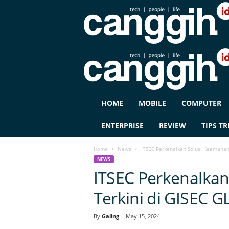
C
HOME
MOBILE
COMPUTER
A
N
ENTERPRISE
REVIEW
TIPS TR
G
G
Home
News
ITSEC Perkenalkan Solusi Keamanan 
I
NEWS
H
ITSEC Perkenalkan
I
D
Terkini di GISEC 
By
Galing
-
May 15, 2024