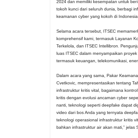
2024 dan memiliki kesempatan untuk beri
tokoh kunci dari seluruh dunia, berbagi
keamanan cyber yang kokoh di Indonesia,
Selama acara tersebut, ITSEC memamer
komprehensif kami, termasuk Layanan Ko
Terkelola, dan ITSEC Intellibron. Pengu
luas ITSEC dalam menyampaikan proyek ke
termasuk keuangan, telekomunikasi, energi,
Dalam acara yang sama, Pakar Keamanan
Cvetkovic, mempresentasikan tentang T
infrastruktur kritis vital, bagaimana kont
kritis dengan evolusi ancaman cyber seper
nanti, teknologi seperti deepfake dapat
video dari bos Anda yang ternyata deepf
teknologi operasional infrastruktur kritis vit
bahkan infrastruktur air akan mati,” jelas 