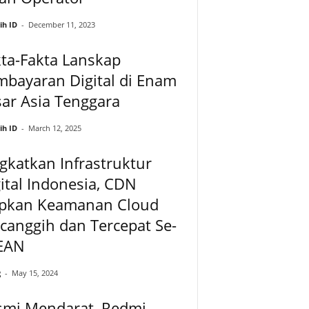
ih ID
-
December 11, 2023
ta-Fakta Lanskap
bayaran Digital di Enam
ar Asia Tenggara
ih ID
-
March 12, 2025
gkatkan Infrastruktur
ital Indonesia, CDN
apkan Keamanan Cloud
canggih dan Tercepat Se-
EAN
g
-
May 15, 2024
smi Mendarat, Redmi