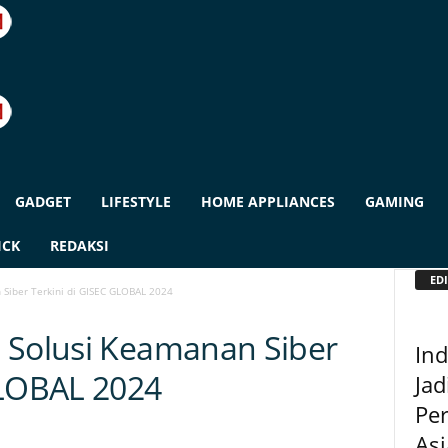
GADGET
LIFESTYLE
HOME APPLIANCES
GAMING
ICK
REDAKSI
EDI
Siber Terkini di GISEC GLOBAL 2024
 Solusi Keamanan Siber
In
GLOBAL 2024
Jad
Pe
Asi