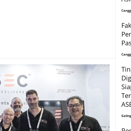
Cangg
Fak
Pem
Pas
Cangg
Tin
Dig
Si
Ter
AS
Galin
Re