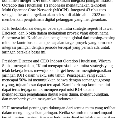
komitmen merger IOH untuk melakukan integrasi jaringan Indosat
Ooredoo dan Hutchison Tri Indonesia menggunakan teknologi
Multi Operator Core Network (MOCN). Integrasi 43 ribu sites
sebagian besar ditargetkan akan selesai di akhir tahun 2022 untuk
memberikan pengalaman digital pelanggan yang mengesankan.
IOH berkolaborasi dengan beberapa mitra strategis seperti Huawei,
Ericsson, dan Nokia dalam melakukan proyek yang diberi nama
Supernova ini. Keahlian dan pengalaman global dari masing-masing
mitra berkontribusi dalam pencapaian target proyek yang termasuk
integrasi jaringan dengan periode tercepat yang pernah ada untuk
jaringan berskala besar ini.
President Director and CEO Indosat Ooredoo Hutchison, Vikram
Sinha, mengatakan, “Kami mengapresiasi para mitra strategis yang
telah bekerja keras mewujudkan target bersama mengintegrasikan
jaringan IOH dalam waktu satu tahun. Pencapaian yang sudah
mencapai 50% ini menunjukkan bahwa dengan semangat gotong
royong, tujuan besar dapat tercapai. Kami berharap komitmen ini
dapat terus terjaga untuk mempercepat misi IOH dalam
menghadirkan pengalaman digital kelas dunia, menghubungkan,
dan memberdayakan masyarakat Indonesia.”
IOH menyadari pentingnya dukungan dari semua mitra yang terlibat
dalam mengintegrasikan jaringan. Ketika seluruh mitra melampaui
target masing-masing, Huawei Indonesia diyakini telah memberikan