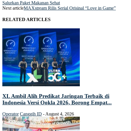
Salurkan Paket Makanan Sehat
Next article
MAXstream Rilis Serial Orisinal “Love in Game”
RELATED ARTICLES
XL Ambil Alih Predikat Jaringan Terbaik di
Indonesia Versi Ookla 2026, Borong Empat...
Operator
Canggih ID
-
August 4, 2026