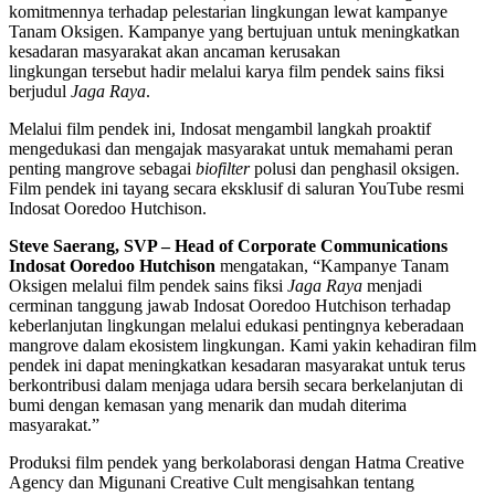
komitmennya terhadap pelestarian lingkungan lewat kampanye
Tanam Oksigen. Kampanye yang bertujuan untuk meningkatkan
kesadaran masyarakat akan ancaman kerusakan
lingkungan tersebut hadir melalui karya film pendek sains fiksi
berjudul
Jaga Raya
.
Melalui film pendek ini, Indosat mengambil langkah proaktif
mengedukasi dan mengajak masyarakat untuk memahami peran
penting mangrove sebagai
biofilter
polusi dan penghasil oksigen.
Film pendek ini tayang secara eksklusif di saluran YouTube resmi
Indosat Ooredoo Hutchison.
Steve Saerang, SVP – Head of Corporate Communications
Indosat Ooredoo Hutchison
mengatakan, “Kampanye Tanam
Oksigen melalui film pendek sains fiksi
Jaga Raya
menjadi
cerminan tanggung jawab Indosat Ooredoo Hutchison terhadap
keberlanjutan lingkungan melalui edukasi pentingnya keberadaan
mangrove dalam ekosistem lingkungan. Kami yakin kehadiran film
pendek ini dapat meningkatkan kesadaran masyarakat untuk terus
berkontribusi dalam menjaga udara bersih secara berkelanjutan di
bumi dengan kemasan yang menarik dan mudah diterima
masyarakat.”
Produksi film pendek yang berkolaborasi dengan Hatma Creative
Agency dan Migunani Creative Cult mengisahkan tentang