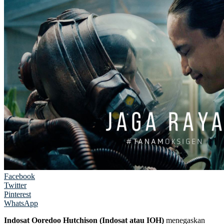
Facebook
Twitter
Pinterest
WhatsApp
Indosat Ooredoo Hutchison (Indosat atau IOH)
menegaskan