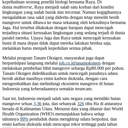
keprihatinan seorang peneliti biologi bernama Raya. Di
dunia
multiverse
, Raya menjadi salah satu korban dari kondisi
lingkungan yang sudah buruk dan tercemar. Namun kegigihannya
mengalahkan rasa sakit yang diderita dengan tetap meneliti benih
mangrove untuk dibawa ke masa sekarang oleh kekasihnya bernama
Jaga. Hal tersebut dilakukan dengan harapan dapat mencegah
terjadinya situasi kerusakan lingkungan yang sedang terjadi di dunia
paralel mereka. Upaya Jaga dan Raya untuk mencegah kerusakan
bumi di masa depan tidak dapat mereka lakukan berdua saja,
melainkan harus menjadi kepedulian semua pihak.
Melalui program Tanam Oksigen, masyarakat juga dapat
berpartisipasi langsung melalui
ioh.co.id/tanamoksigen
dengan
melakukan pembelian bibit mangrove seharga Rp80.000 per pohon.
Tanam Oksigen didedikasikan untuk mencegah punahnya udara
bersih akibat masifnya emisi karbon dioksida, dengan cara
mengembalikan dan melindungi ekosistem mangrove di hutan
Indonesia yang keberadaannya semakin terancam.
Saat ini, Indonesia menjadi salah satu negara yang memiliki hutan
mangrove seluas
3,36
juta, dan sebanyak
326
ribu Ha di antaranya
berada di Kalimantan Utara. Menurut data yang dilansir dari World
Health Organization (WHO) menunjukkan bahwa setiap
tahunnya
99%
penduduk dunia menghirup udara berpolusi, dan
emisi karbon dioksida telah mencapai rekor tertinggi pada tahun