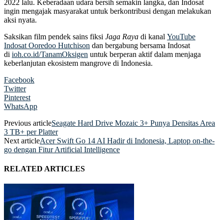
2022 lalu. Keberadaan udara bersih semakin langka, dan Indosat
ingin mengajak masyarakat untuk berkontribusi dengan melakukan
aksi nyata.
Saksikan film pendek sains fiksi
Jaga Raya
di kanal
YouTube
Indosat Ooredoo Hutchison
dan bergabung bersama Indosat
di
ioh.co.id/TanamOksigen
untuk berperan aktif dalam menjaga
keberlanjutan ekosistem mangrove di Indonesia.
Facebook
Twitter
Pinterest
WhatsApp
Previous article
Seagate Hard Drive Mozaic 3+ Punya Densitas Area
3 TB+ per Platter
Next article
Acer Swift Go 14 AI Hadir di Indonesia, Laptop on-the-
go dengan Fitur Artificial Intelligence
RELATED ARTICLES