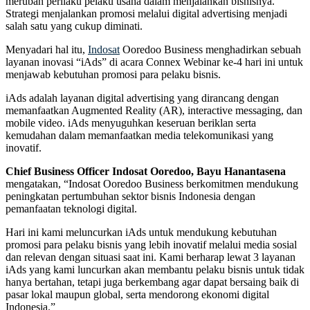
merubah perilaku pelaku usaha dalam menjalankan bisnisnya.
Strategi menjalankan promosi melalui digital advertising menjadi
salah satu yang cukup diminati.
Menyadari hal itu,
Indosat
Ooredoo Business menghadirkan sebuah
layanan inovasi “iAds” di acara Connex Webinar ke-4 hari ini untuk
menjawab kebutuhan promosi para pelaku bisnis.
iAds adalah layanan digital advertising yang dirancang dengan
memanfaatkan Augmented Reality (AR), interactive messaging, dan
mobile video. iAds menyuguhkan keseruan beriklan serta
kemudahan dalam memanfaatkan media telekomunikasi yang
inovatif.
Chief Business Officer Indosat Ooredoo, Bayu Hanantasena
mengatakan, “Indosat Ooredoo Business berkomitmen mendukung
peningkatan pertumbuhan sektor bisnis Indonesia dengan
pemanfaatan teknologi digital.
Hari ini kami meluncurkan iAds untuk mendukung kebutuhan
promosi para pelaku bisnis yang lebih inovatif melalui media sosial
dan relevan dengan situasi saat ini. Kami berharap lewat 3 layanan
iAds yang kami luncurkan akan membantu pelaku bisnis untuk tidak
hanya bertahan, tetapi juga berkembang agar dapat bersaing baik di
pasar lokal maupun global, serta mendorong ekonomi digital
Indonesia.”