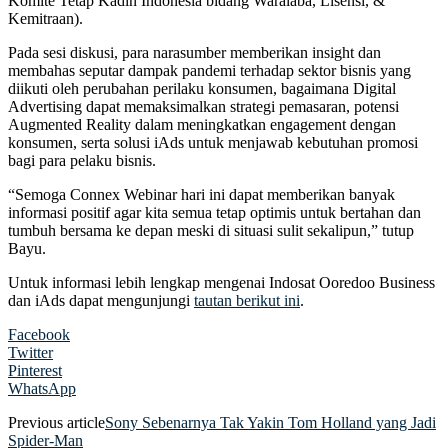
Komite Tetap Kadin Indonesia bidang Waralaba, Lisensi, &
Kemitraan).
Pada sesi diskusi, para narasumber memberikan insight dan
membahas seputar dampak pandemi terhadap sektor bisnis yang
diikuti oleh perubahan perilaku konsumen, bagaimana Digital
Advertising dapat memaksimalkan strategi pemasaran, potensi
Augmented Reality dalam meningkatkan engagement dengan
konsumen, serta solusi iAds untuk menjawab kebutuhan promosi
bagi para pelaku bisnis.
“Semoga Connex Webinar hari ini dapat memberikan banyak
informasi positif agar kita semua tetap optimis untuk bertahan dan
tumbuh bersama ke depan meski di situasi sulit sekalipun,” tutup
Bayu.
Untuk informasi lebih lengkap mengenai Indosat Ooredoo Business
dan iAds dapat mengunjungi
tautan berikut ini
.
Facebook
Twitter
Pinterest
WhatsApp
Previous article
Sony Sebenarnya Tak Yakin Tom Holland yang Jadi
Spider-Man