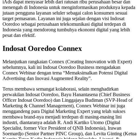
iAds dapat menyasar lebih dari ratusan ribu perusahaan besar dan
menengah di Indonesia untuk menginformasikan produknya kepada
jutaan pengguna layanan seluler sebagai calon konsumen sesuai
target pemasaran. Layanan ini juga sejalan dengan visi Indosat
Ooredoo sebagai perusahaan telekomunikasi digital terdepan di
Indonesia yang mendorong tumbuhya ekonomi digital yang lebih
pesat dan efektif.
Indosat Ooredoo Connex
Melanjutkan rangkaian Connex (Creating Innovation with Expert)
sebelumnya, kali ini Indosat Ooredoo Business mengadakan
Connex Webinar dengan tema “Memaksimalkan Potensi Digital
Advertising dan Inovasi Augmented Reality”.
Terus membawa semangat kolaborasi, selain menghadirkan
perwakilan Indosat Ooredoo, Bayu Hanantasena (Chief Business
Officer Indosat Ooredoo) dan Linggajaya Budiman (SVP-Head of
Marketing & Channel Management), Connex Webinar ini juga
menggandeng para Digital Marketing Expert yang telah sukses
membawa brand-nya menjadi terdepan di masing-masing lini
industri, diantaranya adalah R. Andi Kartiko Utomo (Digital
Specialist, former Vice President of QNB Indonesia), Irawan
Soemardjo (Senior Partner PINC Group), dan Levita Ginting (Ketua