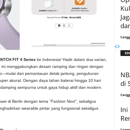
Ku
Jag
da
Cangg
EDI
TCH FIT 4 Series
ke Indonesia! Hadir dalam dua varian,
ri ini menggabungkan desain ramping dan ringan dengan
NB
ap—mulai dari pemantauan detak jantung, pengukuran
per akurat. Dengan daya tahan baterai hingga 10 hari
di 
pendamping sempurna untuk gaya hidup aktif dan modern.
Cangg
awei di Berlin dengan tema
“Fashion Next”
, sekaligus
Ini
adirkan wearable pintar yang fungsional sekaligus
Ren
Cangg