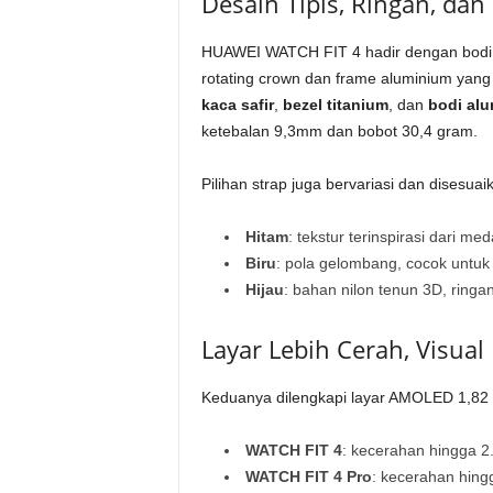
Desain Tipis, Ringan, da
HUAWEI WATCH FIT 4 hadir dengan bodi u
rotating crown dan frame aluminium yang
kaca safir
,
bezel titanium
, dan
bodi al
ketebalan 9,3mm dan bobot 30,4 gram.
Pilihan strap juga bervariasi dan disesu
Hitam
: tekstur terinspirasi dari 
Biru
: pola gelombang, cocok untuk 
Hijau
: bahan nilon tenun 3D, ringa
Layar Lebih Cerah, Visual
Keduanya dilengkapi layar AMOLED 1,82 
WATCH FIT 4
: kecerahan hingga 2.
WATCH FIT 4 Pro
: kecerahan hingg