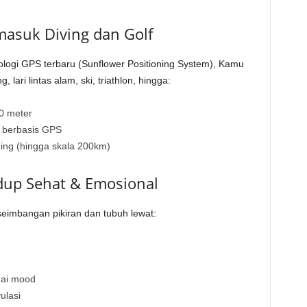
masuk Diving dan Golf
logi GPS terbaru (Sunflower Positioning System), Kamu
g, lari lintas alam, ski, triathlon, hingga:
0 meter
k berbasis GPS
ning (hingga skala 200km)
dup Sehat & Emosional
imbangan pikiran dan tubuh lewat:
uai mood
ulasi