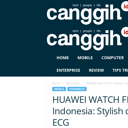
C
HOME
MOBILE
COMPUTER
A
N
ENTERPRISE
REVIEW
TIPS TR
G
G
Home
Wearables
HUAWEI WATCH FIT 4 Series Siap
I
MOBILE
WEARABLES
H
HUAWEI WATCH FIT 
I
D
Indonesia: Stylish
ECG