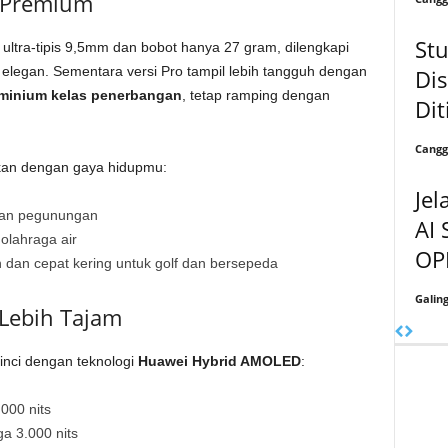
n Premium
Stu
ltra-tipis 9,5mm dan bobot hanya 27 gram, dilengkapi
 elegan. Sementara versi Pro tampil lebih tangguh dengan
Dis
uminium kelas penerbangan
, tetap ramping dengan
Dit
Cangg
aikan dengan gaya hidupmu:
Jel
medan pegunungan
AI 
olahraga air
OP
n dan cepat kering untuk golf dan bersepeda
Galin
 Lebih Tajam
inci dengan teknologi
Huawei Hybrid AMOLED
:
000 nits
a 3.000 nits