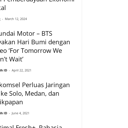
al
g
-
March 12, 2024
undai Motor – BTS
yakan Hari Bumi dengan
deo ‘For Tomorrow We
’t Wait’
ih ID
-
April 22, 2021
komsel Perluas Jaringan
ke Solo, Medan, dan
likpapan
ih ID
-
June 4, 2021
imal Fresh+, Rahasia