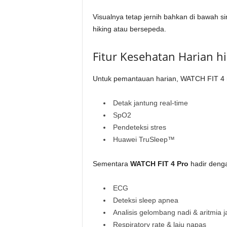
Visualnya tetap jernih bahkan di bawah s
hiking atau bersepeda.
Fitur Kesehatan Harian h
Untuk pemantauan harian, WATCH FIT 4 
Detak jantung real-time
SpO2
Pendeteksi stres
Huawei TruSleep™
Sementara
WATCH FIT 4 Pro
hadir denga
ECG
Deteksi sleep apnea
Analisis gelombang nadi & aritmia 
Respiratory rate & laju napas