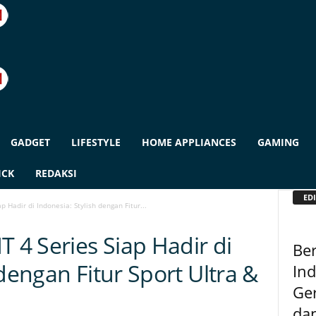
GADGET
LIFESTYLE
HOME APPLIANCES
GAMING
ICK
REDAKSI
EDI
 Hadir di Indonesia: Stylish dengan Fitur...
4 Series Siap Hadir di
Be
 dengan Fitur Sport Ultra &
In
Ger
da