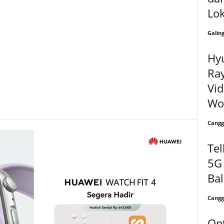
Lok
Galin
Hy
Ra
Vi
Won
Cangg
Tel
5G 
Ba
Cangg
Opt