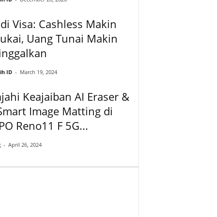
di Visa: Cashless Makin
ukai, Uang Tunai Makin
inggalkan
ih ID
-
March 19, 2024
ajahi Keajaiban AI Eraser &
Smart Image Matting di
PO Reno11 F 5G...
g
-
April 26, 2024