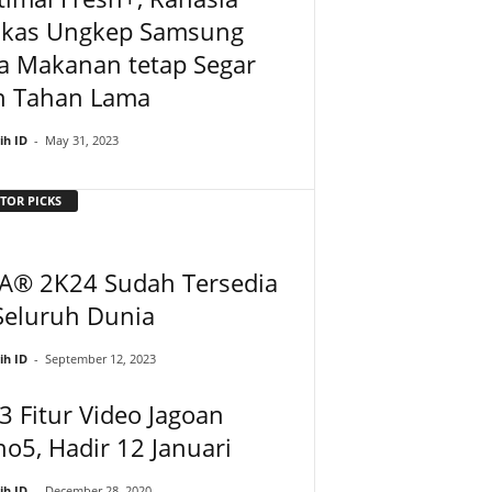
lkas Ungkep Samsung
a Makanan tetap Segar
n Tahan Lama
ih ID
-
May 31, 2023
TOR PICKS
A® 2K24 Sudah Tersedia
Seluruh Dunia
ih ID
-
September 12, 2023
 3 Fitur Video Jagoan
o5, Hadir 12 Januari
ih ID
-
December 28, 2020