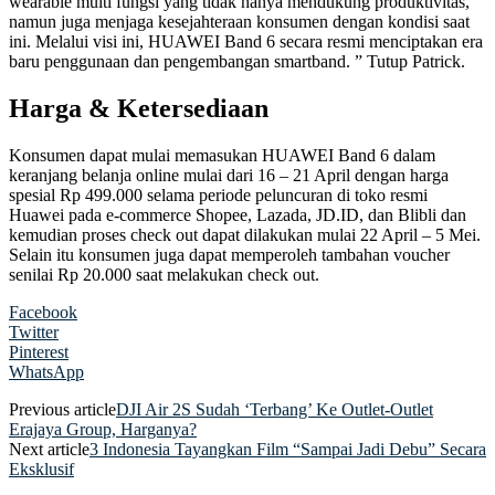
wearable multi fungsi yang tidak hanya mendukung produktivitas,
namun juga menjaga kesejahteraan konsumen dengan kondisi saat
ini. Melalui visi ini, HUAWEI Band 6 secara resmi menciptakan era
baru penggunaan dan pengembangan smartband. ” Tutup Patrick.
Harga & Ketersediaan
Konsumen dapat mulai memasukan HUAWEI Band 6 dalam
keranjang belanja online mulai dari 16 – 21 April dengan harga
spesial Rp 499.000 selama periode peluncuran di toko resmi
Huawei pada e-commerce Shopee, Lazada, JD.ID, dan Blibli dan
kemudian proses check out dapat dilakukan mulai 22 April – 5 Mei.
Selain itu konsumen juga dapat memperoleh tambahan voucher
senilai Rp 20.000 saat melakukan check out.
Facebook
Twitter
Pinterest
WhatsApp
Previous article
DJI Air 2S Sudah ‘Terbang’ Ke Outlet-Outlet
Erajaya Group, Harganya?
Next article
3 Indonesia Tayangkan Film “Sampai Jadi Debu” Secara
Eksklusif