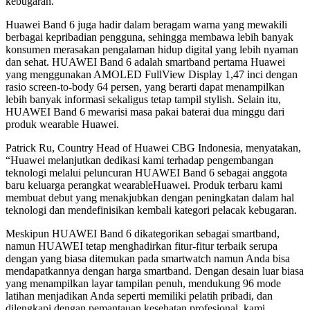
kebugaran.
Huawei Band 6 juga hadir dalam beragam warna yang mewakili
berbagai kepribadian pengguna, sehingga membawa lebih banyak
konsumen merasakan pengalaman hidup digital yang lebih nyaman
dan sehat. HUAWEI Band 6 adalah smartband pertama Huawei
yang menggunakan AMOLED FullView Display 1,47 inci dengan
rasio screen-to-body 64 persen, yang berarti dapat menampilkan
lebih banyak informasi sekaligus tetap tampil stylish. Selain itu,
HUAWEI Band 6 mewarisi masa pakai baterai dua minggu dari
produk wearable Huawei.
Patrick Ru, Country Head of Huawei CBG Indonesia, menyatakan,
“Huawei melanjutkan dedikasi kami terhadap pengembangan
teknologi melalui peluncuran HUAWEI Band 6 sebagai anggota
baru keluarga perangkat wearableHuawei. Produk terbaru kami
membuat debut yang menakjubkan dengan peningkatan dalam hal
teknologi dan mendefinisikan kembali kategori pelacak kebugaran.
Meskipun HUAWEI Band 6 dikategorikan sebagai smartband,
namun HUAWEI tetap menghadirkan fitur-fitur terbaik serupa
dengan yang biasa ditemukan pada smartwatch namun Anda bisa
mendapatkannya dengan harga smartband. Dengan desain luar biasa
yang menampilkan layar tampilan penuh, mendukung 96 mode
latihan menjadikan Anda seperti memiliki pelatih pribadi, dan
dilengkapi dengan pemantauan kesehatan profesional, kami