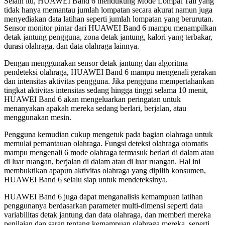
Selain itu, HUAWEI Band 6 mendukung Mode Lompat Tali yang
tidak hanya memantau jumlah lompatan secara akurat namun juga
menyediakan data latihan seperti jumlah lompatan yang berurutan.
Sensor monitor pintar dari HUAWEI Band 6 mampu menampilkan
detak jantung pengguna, zona detak jantung, kalori yang terbakar,
durasi olahraga, dan data olahraga lainnya.
Dengan menggunakan sensor detak jantung dan algoritma
pendeteksi olahraga, HUAWEI Band 6 mampu mengenali gerakan
dan intensitas aktivitas pengguna. Jika pengguna mempertahankan
tingkat aktivitas intensitas sedang hingga tinggi selama 10 menit,
HUAWEI Band 6 akan mengeluarkan peringatan untuk
menanyakan apakah mereka sedang berlari, berjalan, atau
menggunakan mesin.
Pengguna kemudian cukup mengetuk pada bagian olahraga untuk
memulai pemantauan olahraga. Fungsi deteksi olahraga otomatis
mampu mengenali 6 mode olahraga termasuk berlari di dalam atau
di luar ruangan, berjalan di dalam atau di luar ruangan. Hal ini
membuktikan apapun aktivitas olahraga yang dipilih konsumen,
HUAWEI Band 6 selalu siap untuk mendeteksinya.
HUAWEI Band 6 juga dapat menganalisis kemampuan latihan
penggunanya berdasarkan parameter multi-dimensi seperti data
variabilitas detak jantung dan data olahraga, dan memberi mereka
penilaian dan saran tentang kemampuan olahraga mereka, seperti