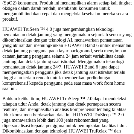
(SpO2) konsumen. Produk ini menampilkan alarm setiap kali tingkat
oksigen dalam darah rendah, membantu konsumen untuk
mengambil tindakan cepat dan mengelola kesehatan mereka secara
proaktif.
HUAWEI TruSeen ™ 4.0 juga mengembangkan teknologi
pemantauan detak jantung yang menggunakan sejumlah sensor yang
dikombinasikan dengan teknologi AI, menawarkan pemantauan
yang akurat dan memungkinkan HUAWEI Band 6 untuk memantau
detak jantung pengguna pada layar background, serta menyimpan
catatan jantung pengguna selama 24 jam terkait variabilitas detak
jantung dan detak jantung saat istirahat. Menggunakan teknologi
pemantauan detak jantung 24/7, HUAWEI Band 6 juga dapat
memperingatkan pengguna jika detak jantung saat istirahat terlalu
tinggi atau terlalu rendah untuk memberikan perlindungan
komprehensif kepada pengguna pada saat masa work from home
saat ini.
Bahkan ketika tidur, HUAWEI TruSleep ™ 2.0 dapat mendeteksi
tahapan tidur Anda, detak jantung dan detak pernapasan secara
realtime, dan menghasilkan analisis komprehensif tentang kualitas
tidur konsumen berdasarkan data ini. HUAWEI TruSleep ™ 2.0
juga menawarkan lebih dari 100 jenis rekomendasi yang
dipersonalisasi kepada pengguna untuk peningkatan kualitas tidur.
Dikombinasikan dengan teknologi HUAWEI TruRelax ™ dan