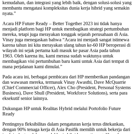
kemudahan, dan integrasi yang lebih baik, dengan solusi-solusi yang
membantu mengatasi kompleksitas dunia kerja hibrid yang semakin
nyata.”
Acara HP Future Ready – Better Together 2023 ini tidak hanya
menjadi platform bagi HP untuk membagikan strategi pertumbuhan
mereka, tetapi juga merayakan tonggak sejarah perusahaan di Asia.
Vinay juga menegaskan bahwa “Acara ini menjadi sangat istimewa
karena tahun ini kita merayakan ulang tahun ke-60 HP beroperasi di
wilayah ini sejak pertama kali masuk ke pasar Asia pada tahun
1963. Oleh karena itu, kami merasa sudah waktunya untuk
membagikan visi pertumbuhan baru kami untuk Asia dari tempat di
mana perjalanan kami dimulai.”
Pada acara ini, berbagai pembicara dari HP memberikan pandangan
dan wawasan mereka, termasuk Vinay Awasthi, Dave McQuarrie
(Chief Commercial Officer), Alex Cho (President, Personal Systems
Business), Dave Shull (President, Workforce Solutions), serta para
eksekutif senior lainnya.
Dukungan HP untuk Realitas Hybrid melalui Portofolio Future
Ready
Pentingnya fleksibilitas dalam pengaturan kerja terus ditekankan,
dengan 90% tenaga kerja di Asia Pasifik memilih untuk bekerja dari