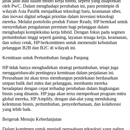
jarak jauh atau dalam model kerja hibrid, seperti yang dilaporkan
oleh PwC. Dalam menghadapi perubahan ini, para pemimpin di
wilayah Asia Pasifik menjadikan teknologi baru, keamanan siber,
dan inovasi digital sebagai prioritas dalam investasi teknologi
mereka. Melalui portofolio produk Future Ready, HP bertekad untuk
menyediakan pengalaman premium bagi pelanggan dalam
menghadapi kompleksitas kerja hibrid. Dengan fokus pada segmen
pertumbuhan tinggi seperti gaming, layanan tenaga kerja, keamanan,
dan solusi cetak, HP berkomitmen untuk memenuhi kebutuhan
pelanggan B2B dan B2C di wilayah ini.
Kemitraan untuk Pertumbuhan Jangka Panjang
HP tidak hanya menghadirkan strategi pertumbuhan, tetapi juga
menggarisbawahi pentingnya kemitraan dalam perjalanan ini.
Perusahaan ini akan terus membangun pendekatan berdasarkan
umpan balik dari mitra dan pelanggan, membantu mereka
beradaptasi dengan cepat terhadap perubahan dalam lingkungan
bisnis yang dinamis. HP juga akan terus memperkuat program mitra
global mereka, HP Amplify, dengan alat-alat yang mendukung
kelenturan bisnis, pertumbuhan, penyederhanaan, dan kolaborasi
yang lebih baik.
Bergerak Menuju Keberlanjutan
Dalam komitmen untuk menjadi perusahaan teknologi yang paling