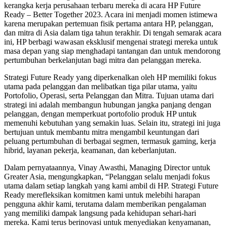
kerangka kerja perusahaan terbaru mereka di acara HP Future
Ready – Better Together 2023. Acara ini menjadi momen istimewa
karena merupakan pertemuan fisik pertama antara HP, pelanggan,
dan mitra di Asia dalam tiga tahun terakhir. Di tengah semarak acara
ini, HP berbagi wawasan eksklusif mengenai strategi mereka untuk
masa depan yang siap menghadapi tantangan dan untuk mendorong
pertumbuhan berkelanjutan bagi mitra dan pelanggan mereka.
Strategi Future Ready yang diperkenalkan oleh HP memiliki fokus
utama pada pelanggan dan melibatkan tiga pilar utama, yaitu
Portofolio, Operasi, serta Pelanggan dan Mitra. Tujuan utama dari
strategi ini adalah membangun hubungan jangka panjang dengan
pelanggan, dengan memperkuat portofolio produk HP untuk
memenuhi kebutuhan yang semakin luas. Selain itu, strategi ini juga
bertujuan untuk membantu mitra mengambil keuntungan dari
peluang pertumbuhan di berbagai segmen, termasuk gaming, kerja
hibrid, layanan pekerja, keamanan, dan keberlanjutan.
Dalam pernyataannya, Vinay Awasthi, Managing Director untuk
Greater Asia, mengungkapkan, “Pelanggan selalu menjadi fokus
utama dalam setiap langkah yang kami ambil di HP. Strategi Future
Ready merefleksikan komitmen kami untuk melebihi harapan
pengguna akhir kami, terutama dalam memberikan pengalaman
yang memiliki dampak langsung pada kehidupan sehari-hari
mereka. Kami terus berinovasi untuk menyediakan kenyamanan,