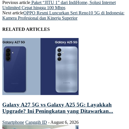
Previous article
Paket “JITU 1” dari IndiHome, Solusi Internet
Unlimited Cepat hingga 100 Mbps
Next article
OPPO Resmi Luncurkan Seri Reno10 5G di Indonesia:
Kamera Profesional dan Kinerja Superior
RELATED ARTICLES
Galaxy A27 5G vs Galaxy A25 5G: Layakkah
Upgrade? Ini Peningkatan yang Ditawarkan...
Smartphone
Canggih ID
-
August 6, 2026