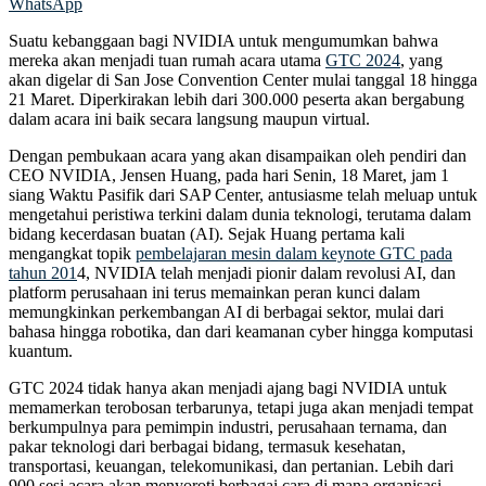
WhatsApp
Suatu kebanggaan bagi NVIDIA untuk mengumumkan bahwa
mereka akan menjadi tuan rumah acara utama
GTC 2024
, yang
akan digelar di San Jose Convention Center mulai tanggal 18 hingga
21 Maret. Diperkirakan lebih dari 300.000 peserta akan bergabung
dalam acara ini baik secara langsung maupun virtual.
Dengan pembukaan acara yang akan disampaikan oleh pendiri dan
CEO NVIDIA, Jensen Huang, pada hari Senin, 18 Maret, jam 1
siang Waktu Pasifik dari SAP Center, antusiasme telah meluap untuk
mengetahui peristiwa terkini dalam dunia teknologi, terutama dalam
bidang kecerdasan buatan (AI). Sejak Huang pertama kali
mengangkat topik
pembelajaran mesin dalam keynote GTC pada
tahun 201
4, NVIDIA telah menjadi pionir dalam revolusi AI, dan
platform perusahaan ini terus memainkan peran kunci dalam
memungkinkan perkembangan AI di berbagai sektor, mulai dari
bahasa hingga robotika, dan dari keamanan cyber hingga komputasi
kuantum.
GTC 2024 tidak hanya akan menjadi ajang bagi NVIDIA untuk
memamerkan terobosan terbarunya, tetapi juga akan menjadi tempat
berkumpulnya para pemimpin industri, perusahaan ternama, dan
pakar teknologi dari berbagai bidang, termasuk kesehatan,
transportasi, keuangan, telekomunikasi, dan pertanian. Lebih dari
900 sesi acara akan menyoroti berbagai cara di mana organisasi