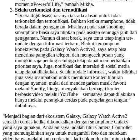
momen #PowerfulLife,” tambah Mikha.
Selalu terkoneksi dan ternotifikasi
“Di era digitalisasi, rasanya tak ada alasan untuk tidak
terkoneksi dan ternotifikasi. Bahkan ketika smartphone, tidak
berada dalam genggaman. Misalnya pada saat shooting,
smartphone biasa saya titipkan pada asisten sehingga jauh dari
genggaman. Namun di saat break, saya tentu tetap ingin ter-
update dengan informasi terbaru. Berkat kemampuan
konektivitas pada Galaxy Watch Active2, saya tetap bisa
menerima panggilan telepon dan mengecek pesan yang
mungkin saja penting sehingga tetap dapat memperhatikan
prioritas saya. Juga, notifikasi dan interaksi di sosial media
tetap dapat dilakukan. Selain update informasi, waktu istirahat
juga saya manfaatkan untuk menikmati konten hiburan
dengan nyaman: mulai dari mendengarkan musik favorit
melalui Spotify, hingga menyaksikan berbagai konten
berbasis video melalui YouTube – semuanya dapat dilakukan
hanya melalui perangkat cerdas pada pergelangan tangan,”
imbuhnya.
“Menjadi bagian dari ekosistem Galaxy, Galaxy Watch Active2
semakin cerdas ketika dikoneksikan dengan smartphone Galaxy
yang saya gunakan. Andalan saya, adalah fitur Camera Controller
yang memungkinkan saya untuk mengambil foto dan merekam
video hanya melalui jam cerdas ini. Jadi gak perlu ribet minta tolong