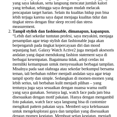
yang saya lakukan, serta langsung mencatat jumlah kalori
yang terbakar, sehingga saya dengan mudah melacak
pencapaian target harian. Selain itu kualitas hidup pun bisa
lebih terjaga karena saya dapat menjaga kualitas tidur dan
tingkat stress dengan fitur sleep record dan stress
measurement.
Tampil stylish dan fashionable, dimanapun, kapanpun.
“Lebih dari sekedar tuntutan profesi, saya meyakini, menjaga
penampilan agar tetap stylish dan fashionable juga akan
berpengaruh pada tingkat kepercayaan diri dan mood
sepanjang hari. Galaxy Watch Active2 juga menjadi aksesoris
andalan yang dapat mendukung fashion statement saya di
berbagai kesempatan. Bagaimana tidak, arloji cerdas ini
memiliki kemampuan untuk menyesuaikan berbagai tampilan.
Misalnya pada saat olahraga atau sekedar berkumpul bersama
teman, tali berbahan rubber menjadi andalan saya agar tetap
tampil sporty dan simple. Sedangkan di momen-momen yang
lebih serius, tali berbahan kulit menjadi pilihan – yang
tentunya juga saya sesuaikan dengan nuansa warna outfit
yang saya gunakan. Serunya lagi, watch face pada jam bisa
disesuaikan dengan motif pakaian. Hanya dengan mengambil
foto pakaian, watch face saya langsung bisa di customize
mengikuti pattern pakaian saya. Memberi saya keleluasaan
untuk mengeksplorasi gaya dan tampilan yang disesuaikan
dengan momen kegiatan. Membuat setiap kegiatan, menjadi