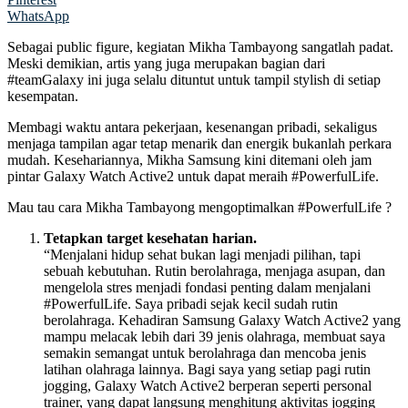
WhatsApp
Sebagai public figure, kegiatan Mikha Tambayong sangatlah padat.
Meski demikian, artis yang juga merupakan bagian dari
#teamGalaxy ini juga selalu dituntut untuk tampil stylish di setiap
kesempatan.
Membagi waktu antara pekerjaan, kesenangan pribadi, sekaligus
menjaga tampilan agar tetap menarik dan energik bukanlah perkara
mudah. Kesehariannya, Mikha Samsung kini ditemani oleh jam
pintar Galaxy Watch Active2 untuk dapat meraih #PowerfulLife.
Mau tau cara Mikha Tambayong mengoptimalkan #PowerfulLife ?
Tetapkan target kesehatan harian.
“Menjalani hidup sehat bukan lagi menjadi pilihan, tapi
sebuah kebutuhan. Rutin berolahraga, menjaga asupan, dan
mengelola stres menjadi fondasi penting dalam menjalani
#PowerfulLife. Saya pribadi sejak kecil sudah rutin
berolahraga. Kehadiran Samsung Galaxy Watch Active2 yang
mampu melacak lebih dari 39 jenis olahraga, membuat saya
semakin semangat untuk berolahraga dan mencoba jenis
latihan olahraga lainnya. Bagi saya yang setiap pagi rutin
jogging, Galaxy Watch Active2 berperan seperti personal
trainer, yang dapat langsung menghitung aktivitas jogging