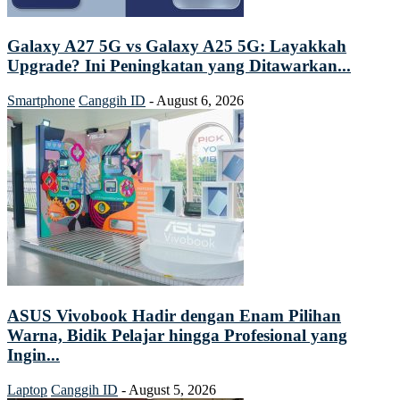
Galaxy A27 5G vs Galaxy A25 5G: Layakkah
Upgrade? Ini Peningkatan yang Ditawarkan...
Smartphone
Canggih ID
-
August 6, 2026
ASUS Vivobook Hadir dengan Enam Pilihan
Warna, Bidik Pelajar hingga Profesional yang
Ingin...
Laptop
Canggih ID
-
August 5, 2026