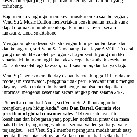
kesehatan sepanjang hari, pelacakan kebugaran, dan fitur yang
terhubung.
Bagi mereka yang ingin membawa musik mereka saat bepergian,
Venu Sq 2 Music Edition menyertakan penyimpanan musik yang
dapat digunakan untuk mendengarkan musik favorit secara
langsung, tanpa smartphone.
Menggabungkan desain stylish dengan fitur pemantau kesehatan
dan kebugaran, seri Venu Sq 2 menampilkan layar AMOLED cerah
yang mudah dibaca oleh pengguna. Layar sentuh yang dimiliki
smartwatch ini memungkinkan akses cepat ke statistik kesehatan,
25+ aplikasi olahraga bawaan, notifikasi pintar, dan banyak lagi.
Venu Sq 2 series memiliki daya tahan baterai hingga 11 hari dalam
mode jam smartwatch, pengguna tidak perlu khawatir untuk mengisi
dayanya setiap malam. Ini berarti pengguna bisa mendapatkan
informasi mengenai kesehatan secara lengkap dan selama 24/7.
“Seperti apa pun hari Anda, seri Venu Sq 2 dirancang untuk
mengikuti gaya hidup Anda,” kata
Dan Bartel, Garmin vice
president of global consumer sales
. “Dikemas dengan fitur
kesehatan dan kebugaran yang populer, notifikasi pintar dan masa
pakai baterai yang mengesankan – semuanya dengan harga yang
terjangkau – seri Venu Sq 2 membuat pengguna mudah untuk tetap
berada di level atas kebugaran Anda sepanjang hari, setiap hari.”