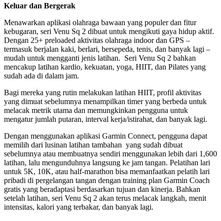
Keluar dan Bergerak
Menawarkan aplikasi olahraga bawaan yang populer dan fitur
kebugaran, seri Venu Sq 2 dibuat untuk mengikuti gaya hidup aktif.
Dengan 25+ preloaded aktivitas olahraga indoor dan GPS –
termasuk berjalan kaki, berlari, bersepeda, tenis, dan banyak lagi –
mudah untuk mengganti jenis latihan. Seri Venu Sq 2 bahkan
mencakup latihan kardio, kekuatan, yoga, HIIT, dan Pilates yang
sudah ada di dalam jam.
Bagi mereka yang rutin melakukan latihan HIIT, profil aktivitas
yang dimuat sebelumnya menampilkan timer yang berbeda untuk
melacak metrik utama dan memungkinkan pengguna untuk
mengatur jumlah putaran, interval kerja/istirahat, dan banyak lagi.
Dengan menggunakan aplikasi Garmin Connect, pengguna dapat
memilih dari lusinan latihan tambahan yang sudah dibuat
sebelumnya atau membuatnya sendiri menggunakan lebih dari 1,600
latihan, lalu mengunduhnya langsung ke jam tangan. Pelatihan lari
untuk 5K, 10K, atau half-marathon bisa memanfaatkan pelatih lari
pribadi di pergelangan tangan dengan training plan Garmin Coach
gratis yang beradaptasi berdasarkan tujuan dan kinerja. Bahkan
setelah latihan, seri Venu Sq 2 akan terus melacak langkah, menit
intensitas, kalori yang terbakar, dan banyak lagi.