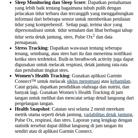
Sleep Monitoring dan Sleep Score
: Dapatkan pemahaman
yang lebih baik tentang bagaimana tubuh pulih dengan
pelacakan tidur terbaru dan tercanggih yang menggabungkan
informasi dari beberapa sensor untuk memberikan penilaian
tidur yang komprehensif. Setiap pagi, terima skor yang
dipersonalisasi untuk tidur semalam dan lihat berbagai tahap
2
tidur serta detak jantung, stres, Pulse Ox
dan data
pernapasan.
Stress Tracking
: Dapatkan wawasan tentang seberapa
tenang, seimbang, atau stres hari itu dan menerima notifikasi
ketika stres terdeteksi. Built-in breathwork activity juga dapat
digunakan untuk melacak respirasi, detak jantung rata-rata
dan perubahan tingkat stres.
Women’s Health Tracking
: Gunakan aplikasi Garmin
Connect™ untuk melacak
siklus menstruasi
atau
kehamilan
.
Catat gejala, dapatkan pendidikan olahraga dan nutrisi, dan
banyak lagi. Gunakan Women’s Health Tracking di jam
tangan untuk melihat dan mencatat setiap detail langsung dari
pergelangan tangan.
Health Snapshot
: Catatan sesi selama 2 menit merekam
metrik utama seperti detak jantung,
variabilitas detak jantung
,
Pulse Ox, respirasi, dan stres. Laporan yang lengkap dengan
statistik tersebut dapat dilihat langsung di jam tangan itu
sendiri atau di aplikasi Garmin Connect.