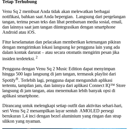
Tetap Terhubung
Venu Sq 2 membuat Anda tidak akan melewatkan berbagai
notifikasi, bahkan saat Anda bepergian. Langsung dari pergelangan
tangan, terima pesan teks dan lihat pembaruan media sosial, email,
dan lainnya saat jam tangan diintegrasikan dengan smartphone
Android atau iOS.
Fitur keselamatan dan pelacakan memberikan ketenangan pikiran
dengan mengirimkan lokasi langsung ke pengguna lain yang ada
dalam kontak darurat – atau secara otomatis mengirim pesan jika
2
insiden terdeteksi.
Pengguna dengan Venu Sq 2 Music Edition dapat menyimpan
hingga 500 lagu langsung di jam tangan, termasuk playlist dari
®
Spotify
. Terlebih lagi, pengguna dapat mengunduh aplikasi
tertentu, tampilan jam, dan lainnya dari aplikasi Connect IQ™ Store
langsung di jam tangan, atau menemukan lebih banyak opsi di
aplikasi smartphone.
Dirancang untuk melengkapi setiap outfit dan aktivitas sehari-hari,
seri Venu Sq 2 menampilkan layar sentuh AMOLED persegi
berukuran 1,4 inci dengan bezel aluminium yang ringan dan strap
silikon yang nyaman.