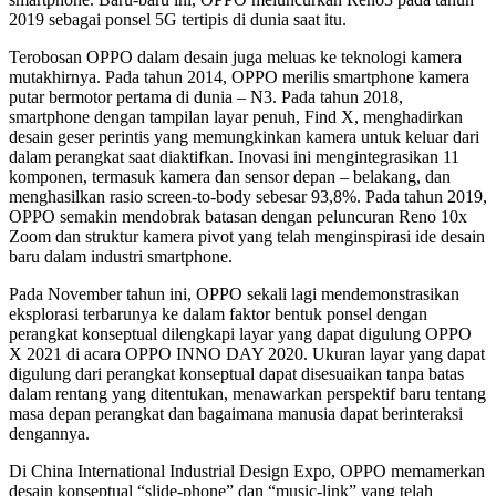
2019 sebagai ponsel 5G tertipis di dunia saat itu.
Terobosan OPPO dalam desain juga meluas ke teknologi kamera
mutakhirnya. Pada tahun 2014, OPPO merilis smartphone kamera
putar bermotor pertama di dunia – N3. Pada tahun 2018,
smartphone dengan tampilan layar penuh, Find X, menghadirkan
desain geser perintis yang memungkinkan kamera untuk keluar dari
dalam perangkat saat diaktifkan. Inovasi ini mengintegrasikan 11
komponen, termasuk kamera dan sensor depan – belakang, dan
menghasilkan rasio screen-to-body sebesar 93,8%. Pada tahun 2019,
OPPO semakin mendobrak batasan dengan peluncuran Reno 10x
Zoom dan struktur kamera pivot yang telah menginspirasi ide desain
baru dalam industri smartphone.
Pada November tahun ini, OPPO sekali lagi mendemonstrasikan
eksplorasi terbarunya ke dalam faktor bentuk ponsel dengan
perangkat konseptual dilengkapi layar yang dapat digulung OPPO
X 2021 di acara OPPO INNO DAY 2020. Ukuran layar yang dapat
digulung dari perangkat konseptual dapat disesuaikan tanpa batas
dalam rentang yang ditentukan, menawarkan perspektif baru tentang
masa depan perangkat dan bagaimana manusia dapat berinteraksi
dengannya.
Di China International Industrial Design Expo, OPPO memamerkan
desain konseptual “slide-phone” dan “music-link” yang telah