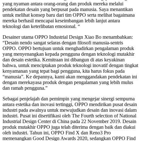
yang nyaman antara orang-orang dan produk mereka melalui
pendekatan desain yang berpusat pada manusia. Saya menantikan
untuk melihat konsep baru dari tim OPPO serta melihat bagaimana
mereka berhasil mencapai keseimbangan lebih lanjut antara
teknologi dan keterlibatan emosional. “
Desainer utama OPPO Industrial Design Xiao Bo menambahkan:
“Desain nendo sangat selaras dengan filosofi manusia-sentris
OPPO. OPPO bertujuan untuk menghadirkan pengalaman produk
yang menyenangkan kepada pengguna dengan teknologi mutakhir
dan desain estetika. Kemitraan ini dibangun di atas keyakinan
bahwa, untuk menciptakan produk teknologi inovatif dengan tingkat
kenyamanan yang tepat bagi pengguna, kita harus fokus pada
“manusia”. Ke depannya, kami akan menggandakan pendekatan ini
dengan merekayasa produk dengan pengalaman yang lebih mulus
dan ramah pengguna.”
Sebagai penjelajah dan pemimpin yang mengejar sinergi sempurna
antara estetika dan inovasi tertinggi, OPPO mendirikan pusat desain
industri pada awalnya untuk mewujudkan desain dan inovasi dalam
industri. Pusat ini disertifikasi oleh The Fourth selection of National
Industrial Design Center di China pada 22 November 2019. Desain
produk mutakhir OPPO juga telah diterima dengan baik dan diakui
oleh industri. Tahun ini, OPPO Find X dan Reno3 Pro
memenangkan Good Design Awards 2020, sedangkan OPPO Find