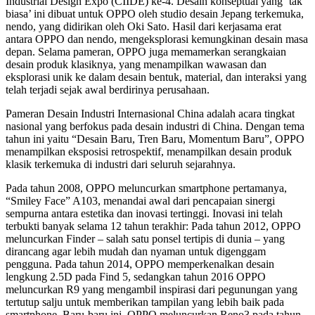
Industrial Design Expo (CIIDE) ke-4. Desain konseptual yang ‘tak
biasa’ ini dibuat untuk OPPO oleh studio desain Jepang terkemuka,
nendo, yang didirikan oleh Oki Sato. Hasil dari kerjasama erat
antara OPPO dan nendo, mengeksplorasi kemungkinan desain masa
depan. Selama pameran, OPPO juga memamerkan serangkaian
desain produk klasiknya, yang menampilkan wawasan dan
eksplorasi unik ke dalam desain bentuk, material, dan interaksi yang
telah terjadi sejak awal berdirinya perusahaan.
Pameran Desain Industri Internasional China adalah acara tingkat
nasional yang berfokus pada desain industri di China. Dengan tema
tahun ini yaitu “Desain Baru, Tren Baru, Momentum Baru”, OPPO
menampilkan eksposisi retrospektif, menampilkan desain produk
klasik terkemuka di industri dari seluruh sejarahnya.
Pada tahun 2008, OPPO meluncurkan smartphone pertamanya,
“Smiley Face” A103, menandai awal dari pencapaian sinergi
sempurna antara estetika dan inovasi tertinggi. Inovasi ini telah
terbukti banyak selama 12 tahun terakhir: Pada tahun 2012, OPPO
meluncurkan Finder – salah satu ponsel tertipis di dunia – yang
dirancang agar lebih mudah dan nyaman untuk digenggam
pengguna. Pada tahun 2014, OPPO memperkenalkan desain
lengkung 2.5D pada Find 5, sedangkan tahun 2016 OPPO
meluncurkan R9 yang mengambil inspirasi dari pegunungan yang
tertutup salju untuk memberikan tampilan yang lebih baik pada
smartphone. Baru-baru ini, OPPO meluncurkan Reno3 pada tahun