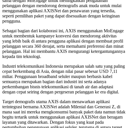
sama dengan MoEngage untuk meningkatkan pengalaman
pelanggan dengan mendorong demografis anak muda untuk mulai
menggunakan aplikasi AXISNet dan penawaran yang tersedia,
seperti pemilihan paket yang dapat disesuaikan dengan keinginan
pengguna.
Sebagai bagian dari kolaborasi ini, AXIS menggunakan MoEngage
untuk membentuk kampanye konversi dan mendorong aktivitas
yang lebih baik di antara pengguna aplikasi dengan membuat profil
pelanggan secara 360 derajat, serta memahami preferensi dan minat
pelanggan. Hal ini membantu AXIS mengurangi ketergantungannya
kepada tim teknologi.
Industri telekomunikasi Indonesia merupakan salah satu yang paling
cepat berkembang di Asia, dengan nilai pasar sebesar USD 7,11
miliar. Penggunaan broadband seluler maupun berbasis kabel
semuanya merupakan bagian dari industri ini serta adanya
perkembangan bisnis telekomunikasi di tanah air dan adaptasi
dengan cepat seiring dengan pergeseran pelanggan ke era digital.
Target demografis utama AXIS dalam menawarkan aplikasi
terintegrasi bernama AXISNet adalah Milenial dan Generasi Z, di
mana saat ini mereka mengkonsumsi banyak paket data namun tidak
begitu tertarik untuk menggunakan aplikasi AXISNet dan beragam
layanan yang ditawarkan. Dengan fokus yang kuat pada
pertumbuhan penggunaan aplikasi seluler, terutama di antara target