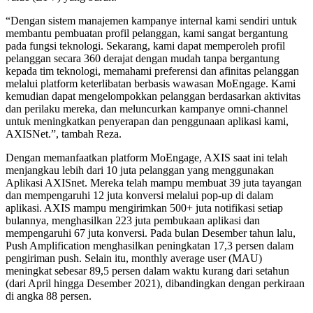
“Dengan sistem manajemen kampanye internal kami sendiri untuk
membantu pembuatan profil pelanggan, kami sangat bergantung
pada fungsi teknologi. Sekarang, kami dapat memperoleh profil
pelanggan secara 360 derajat dengan mudah tanpa bergantung
kepada tim teknologi, memahami preferensi dan afinitas pelanggan
melalui platform keterlibatan berbasis wawasan MoEngage. Kami
kemudian dapat mengelompokkan pelanggan berdasarkan aktivitas
dan perilaku mereka, dan meluncurkan kampanye omni-channel
untuk meningkatkan penyerapan dan penggunaan aplikasi kami,
AXISNet.”, tambah Reza.
Dengan memanfaatkan platform MoEngage, AXIS saat ini telah
menjangkau lebih dari 10 juta pelanggan yang menggunakan
Aplikasi AXISnet. Mereka telah mampu membuat 39 juta tayangan
dan mempengaruhi 12 juta konversi melalui pop-up di dalam
aplikasi. AXIS mampu mengirimkan 500+ juta notifikasi setiap
bulannya, menghasilkan 223 juta pembukaan aplikasi dan
mempengaruhi 67 juta konversi. Pada bulan Desember tahun lalu,
Push Amplification menghasilkan peningkatan 17,3 persen dalam
pengiriman push. Selain itu, monthly average user (MAU)
meningkat sebesar 89,5 persen dalam waktu kurang dari setahun
(dari April hingga Desember 2021), dibandingkan dengan perkiraan
di angka 88 persen.