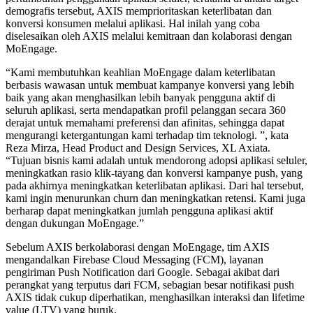
demografis tersebut, AXIS memprioritaskan keterlibatan dan
konversi konsumen melalui aplikasi. Hal inilah yang coba
diselesaikan oleh AXIS melalui kemitraan dan kolaborasi dengan
MoEngage.
“Kami membutuhkan keahlian MoEngage dalam keterlibatan
berbasis wawasan untuk membuat kampanye konversi yang lebih
baik yang akan menghasilkan lebih banyak pengguna aktif di
seluruh aplikasi, serta mendapatkan profil pelanggan secara 360
derajat untuk memahami preferensi dan afinitas, sehingga dapat
mengurangi ketergantungan kami terhadap tim teknologi. ”, kata
Reza Mirza, Head Product and Design Services, XL Axiata.
“Tujuan bisnis kami adalah untuk mendorong adopsi aplikasi seluler,
meningkatkan rasio klik-tayang dan konversi kampanye push, yang
pada akhirnya meningkatkan keterlibatan aplikasi. Dari hal tersebut,
kami ingin menurunkan churn dan meningkatkan retensi. Kami juga
berharap dapat meningkatkan jumlah pengguna aplikasi aktif
dengan dukungan MoEngage.”
Sebelum AXIS berkolaborasi dengan MoEngage, tim AXIS
mengandalkan Firebase Cloud Messaging (FCM), layanan
pengiriman Push Notification dari Google. Sebagai akibat dari
perangkat yang terputus dari FCM, sebagian besar notifikasi push
AXIS tidak cukup diperhatikan, menghasilkan interaksi dan lifetime
value (LTV) yang buruk.