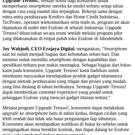
Upgrade Terusss!
, sebuah solusi bagi konsumen untuk
memperbarui
smartphone
mereka ke model terbaru setiap tahun
dengan cara yang mudah dan terjangkau. Bekerja sama dengan
mitra-mitra pembiayaan Kredivo dan Home Credit Indonesia,
TecProtec, operator telekomunikasi serta trade-in, program ini akan
dijalankan di outlet ritel Erafone di seluruh Indonesia. Upgrade
Terusss! diluncurkan secara resmi setelah melalui program pilot
yang dilaksanakan di empat puluh toko Erafone di Jabodetabek.
Joy Wahjudi, CEO Erajaya Digital
, mengatakan, “
Smartphone
saat ini sudah menjadi bagian dari kebutuhan sehari-hari. Dan
tuntutan untuk memiliki
smartphone
dengan kapabilitas dan
spesifikasi terbaru-pun makin meningkat. Sebagai bagian dari fokus
kami pada konsumen, Upgrade Terusss! kami hadirkan untuk
membantu masyarakat mendapatkan produk gadget idamannya
dengan metode pembayaran yang ringan dan proses yang mudah,
yang bisa diulang di tahun berikutnya. Semoga Upgrade Terusss!
dapat memberikan customer experience yang positif untuk
pelanggan Erafone yang mencari gadget idaman terkini.“
Melalui program Upgrade Terusss!, konsumen dapat melakukan
upgrade
ke
smartphone
baru di tahun kedua, dengan cicilan yang
lebih rendah dan tidak ada batas pengulangan tiap tahunnya.
Konsumen akan mendapatkan notifikasi di bulan ke-sebelas untuk
mengingatkan masa berakhir kontrak, dan dapat datang ke Erafone
mana saja untuk melakukan proses upgrade.