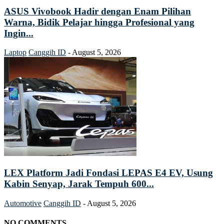
ASUS Vivobook Hadir dengan Enam Pilihan
Warna, Bidik Pelajar hingga Profesional yang
Ingin...
Laptop
Canggih ID
-
August 5, 2026
LEX Platform Jadi Fondasi LEPAS E4 EV, Usung
Kabin Senyap, Jarak Tempuh 600...
Automotive
Canggih ID
-
August 5, 2026
NO COMMENTS