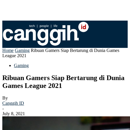
Home
Gaming
Ribuan Gamers Siap Bertarung di Dunia Games
League 2021
Gaming
Ribuan Gamers Siap Bertarung di Dunia
Games League 2021
By
Canggih ID
-
July 8, 2021