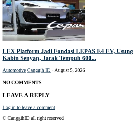
LEX Platform Jadi Fondasi LEPAS E4 EV, Usung
Kabin Senyap, Jarak Tempuh 600...
Automotive
Canggih ID
-
August 5, 2026
NO COMMENTS
LEAVE A REPLY
Log in to leave a comment
© CanggihID all right reserved