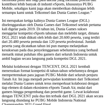
kontribusi lebih banyak di industri eSports, khususnya PUBG
Mobile, sekaligus kami juga akan memberikan dukungan lebih
semampu kami untuk Telkomsel dan Dunia Games League.”
Ini merupakan ketiga kalinya Dunia Games League (DGL)
diselenggarakan oleh Dunia Games dari Telkomsel setelah pertama
kali digelar pada 2019. Di tahun ini, Dunia Games sukses
menggelar kompetisi eSports tahunan dan melebihi target, dimana
DGL 2021 telah diikuti oleh lebih dari 20.600 peserta, yang terdiri
dari 20.480 peserta pemula dan 120 peserta profesional. Jumlah
peserta yang dicatatkan tahun ini pun mampu melanjutkan
kesuksesan pada dua penyelenggaraan sebelumnya yang berhasil
menarik minat puluhan ribu gamers dari seluruh Indonesia untuk
ambil bagian secara langsung pada kompetisi DGL 2021.
Melalui kolaborasi dengan TENCENT, DGL 2021 kembali
meneruskan format kompetisi di tahun-tahun sebelumnya dengan
mempertemukan para jagoan PUBG Mobile dari seluruh penjuru
Tanah Air. Ini juga menjadi perwujudan komitmen dari Telkomsel
melalui Dunia Games untuk terus memperkuat kolaborasi dengan
tiap elemen di dalam ekosistem eSports Tanah Air, mulai dari
gamers hingga pengembang dan penerbit game. Lewat kolaborasi
dengan TENCENT pula dua tim terbaik dari DGL 2021 akan secara
langsung diundang ke PUBG Mobile Indonesia National
Championship 2021 Grand Final.