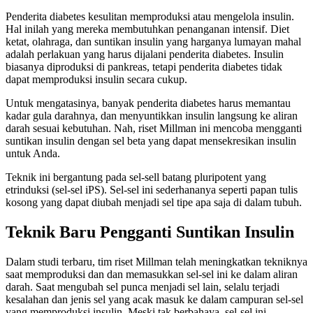
Penderita diabetes kesulitan memproduksi atau mengelola insulin.
Hal inilah yang mereka membutuhkan penanganan intensif. Diet
ketat, olahraga, dan suntikan insulin yang harganya lumayan mahal
adalah perlakuan yang harus dijalani penderita diabetes. Insulin
biasanya diproduksi di pankreas, tetapi penderita diabetes tidak
dapat memproduksi insulin secara cukup.
Untuk mengatasinya, banyak penderita diabetes harus memantau
kadar gula darahnya, dan menyuntikkan insulin langsung ke aliran
darah sesuai kebutuhan. Nah, riset Millman ini mencoba mengganti
suntikan insulin dengan sel beta yang dapat mensekresikan insulin
untuk Anda.
Teknik ini bergantung pada sel-sell batang pluripotent yang
etrinduksi (sel-sel iPS). Sel-sel ini sederhananya seperti papan tulis
kosong yang dapat diubah menjadi sel tipe apa saja di dalam tubuh.
Teknik Baru Pengganti Suntikan Insulin
Dalam studi terbaru, tim riset Millman telah meningkatkan tekniknya
saat memproduksi dan dan memasukkan sel-sel ini ke dalam aliran
darah. Saat mengubah sel punca menjadi sel lain, selalu terjadi
kesalahan dan jenis sel yang acak masuk ke dalam campuran sel-sel
yang memproduksi insulin. Meski tak berbahaya, sel-sel ini