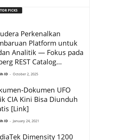
TOR PICKS
oudera Perkenalkan
mbaruan Platform untuk
dan Analitik — Fokus pada
berg REST Catalog...
ih ID
-
October 2, 2025
kumen-Dokumen UFO
ik CIA Kini Bisa Diunduh
tis [Link]
ih ID
-
January 24, 2021
diaTek Dimensity 1200