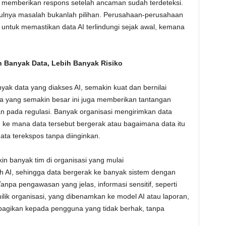
a memberikan respons setelah ancaman sudah terdeteksi.
lnya masalah bukanlah pilihan. Perusahaan-perusahaan
untuk memastikan data AI terlindungi sejak awal, kemana
h Banyak Data, Lebih Banyak Risiko
ak data yang diakses AI, semakin kuat dan bernilai
ata yang semakin besar ini juga memberikan tantangan
n pada regulasi. Banyak organisasi mengirimkan data
nuh ke mana data tersebut bergerak atau bagaimana data itu
ata terekspos tanpa diinginkan.
n banyak tim di organisasi yang mulai
eh AI, sehingga data bergerak ke banyak sistem dengan
Tanpa pengawasan yang jelas, informasi sensitif, seperti
ilik organisasi, yang dibenamkan ke model AI atau laporan,
ibagikan kepada pengguna yang tidak berhak, tanpa