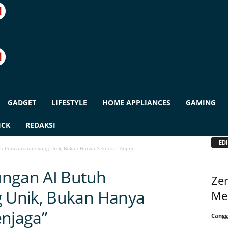
GADGET
LIFESTYLE
HOME APPLIANCES
GAMING
ICK
REDAKSI
EDI
h Pengamanan yang Unik, Bukan Hanya Sekedar “Anjing...
ungan AI Butuh
Zer
 Unik, Bukan Hanya
Me
enjaga”
Cangg