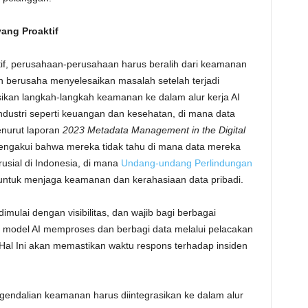
yang Proaktif
if, perusahaan-perusahaan harus beralih dari keamanan
-alih berusaha menyelesaikan masalah setelah terjadi
ikan langkah-langkah keamanan ke dalam alur kerja AI
i-industri seperti keuangan dan kesehatan, di mana data
enurut laporan
2023 Metadata Management in the Digital
mengakui bahwa mereka tidak tahu di mana data mereka
usial di Indonesia, di mana
Undang-undang Perlindungan
tuk menjaga keamanan dan kerahasiaan data pribadi.
dimulai dengan visibilitas, dan wajib bagi berbagai
odel AI memproses dan berbagi data melalui pelacakan
Hal Ini akan memastikan waktu respons terhadap insiden
ngendalian keamanan harus diintegrasikan ke dalam alur