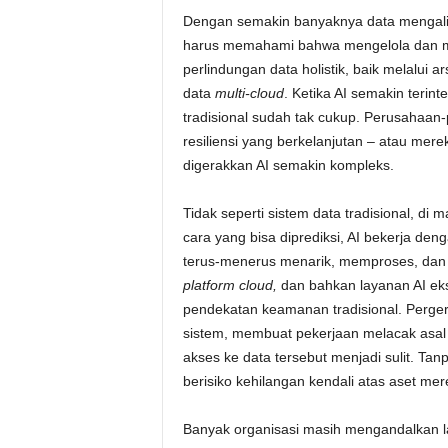
Dengan semakin banyaknya data mengalir
harus memahami bahwa mengelola dan 
perlindungan data holistik, baik melalui ar
data
multi-cloud
. Ketika AI semakin terint
tradisional sudah tak cukup. Perusahaan-
resiliensi yang berkelanjutan – atau mere
digerakkan AI semakin kompleks.
Tidak seperti sistem data tradisional, di
cara yang bisa diprediksi, AI bekerja den
terus-menerus menarik, memproses, dan 
platform cloud,
dan bahkan layanan AI ek
pendekatan keamanan tradisional. Perger
sistem, membuat pekerjaan melacak asal 
akses ke data tersebut menjadi sulit. Ta
berisiko kehilangan kendali atas aset mer
Banyak organisasi masih mengandalkan l