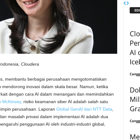
EDI
Cl
Pe
AI 
Ice
Indonesia, Cloudera
Cangg
nis, membantu berbagai perusahaan mengotomatiskan
 mendorong inovasi dalam skala besar. Namun, ketika
Do
terkait dengan cara AI dalam menangani dan memindahkan
Mil
h McKinsey,
risiko keamanan siber AI adalah salah satu
Gra
mimpin perusahaan. Laporan
Global GenAI dari NTT Data
,
n masalah privasi dalam implementasi AI adalah dua
Cangg
garuhi penggunaan AI oleh industri-industri global,
Me