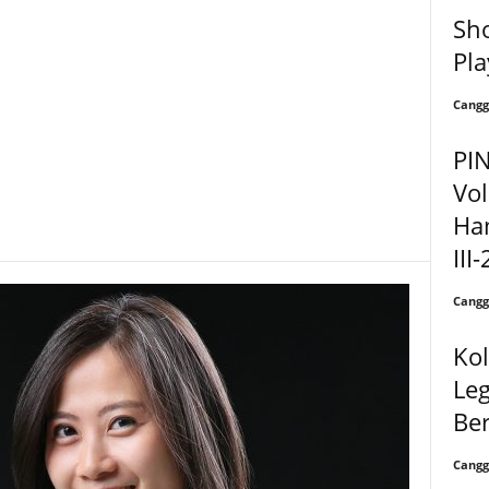
Sh
Pla
Cangg
PI
Vo
Ha
III
Cangg
Kol
Le
Ber
Cangg