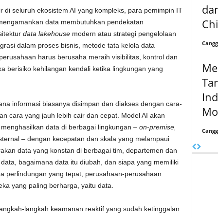
da
 di seluruh ekosistem AI yang kompleks, para pemimpin IT
Chi
mengamankan data membutuhkan pendekatan
sitektur
data lakehouse
modern atau strategi pengelolaan
Cangg
egrasi dalam proses bisnis, metode tata kelola data
perusahaan harus berusaha meraih visibilitas, kontrol dan
Men
ka berisiko kehilangan kendali ketika lingkungan yang
Ta
Ind
 mana informasi biasanya disimpan dan diakses dengan cara-
Mo
gan cara yang jauh lebih cair dan cepat. Model AI akan
menghasilkan data di berbagai lingkungan
– on-premise,
Cangg
sternal – dengan kecepatan dan skala yang melampaui
akan data yang konstan di berbagai tim, departemen dan
data, bagaimana data itu diubah, dan siapa yang memiliki
npa perlindungan yang tepat, perusahaan-perusahaan
eka yang paling berharga, yaitu data.
angkah-langkah keamanan reaktif yang sudah ketinggalan