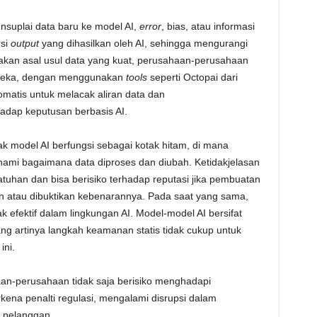
ensuplai data baru ke model AI,
error
, bias, atau informasi
rsi
output
yang dihasilkan oleh AI, sehingga mengurangi
akan asal usul data yang kuat, perusahaan-perusahaan
ereka, dengan menggunakan
tools
seperti Octopai dari
matis untuk melacak aliran data dan
dap keputusan berbasis AI.
nyak model AI berfungsi sebagai kotak hitam, di mana
mi bagaimana data diproses dan diubah. Ketidakjelasan
atuhan dan bisa berisiko terhadap reputasi jika pembuatan
kan atau dibuktikan kebenarannya. Pada saat yang sama,
ak efektif dalam lingkungan AI. Model-model AI bersifat
ang artinya langkah keamanan statis tidak cukup untuk
ini.
n-perusahaan tidak saja berisiko menghadapi
ena penalti regulasi, mengalami disrupsi dalam
 pelanggan.