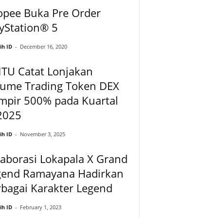
opee Buka Pre Order
yStation® 5
ih ID
-
December 16, 2020
NTU Catat Lonjakan
lume Trading Token DEX
mpir 500% pada Kuartal
-2025
ih ID
-
November 3, 2025
aborasi Lokapala X Grand
gend Ramayana Hadirkan
bagai Karakter Legend
ih ID
-
February 1, 2023