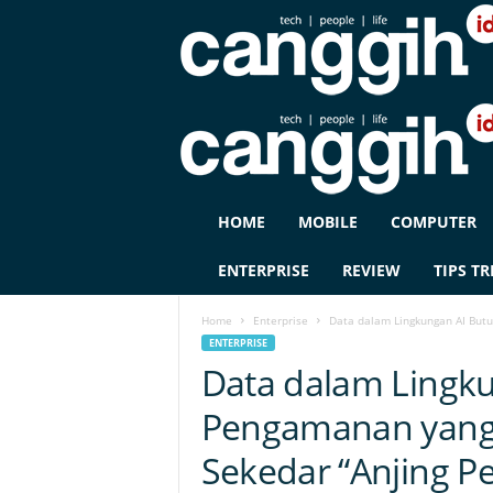
C
HOME
MOBILE
COMPUTER
A
N
ENTERPRISE
REVIEW
TIPS TR
G
G
Home
Enterprise
Data dalam Lingkungan AI Butu
I
ENTERPRISE
H
Data dalam Lingk
I
D
Pengamanan yang
Sekedar “Anjing P