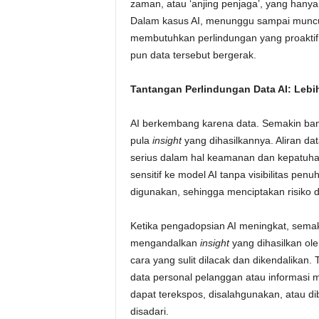
zaman, atau ‘anjing penjaga’, yang hany
Dalam kasus AI, menunggu sampai muncu
membutuhkan perlindungan yang proaktif 
pun data tersebut bergerak.
Tantangan Perlindungan Data AI: Lebi
AI berkembang karena data. Semakin bany
pula
insight
yang dihasilkannya. Aliran d
serius dalam hal keamanan dan kepatuha
sensitif ke model AI tanpa visibilitas pe
digunakan, sehingga menciptakan risiko d
Ketika pengadopsian AI meningkat, semaki
mengandalkan
insight
yang dihasilkan ol
cara yang sulit dilacak dan dikendalikan. 
data personal pelanggan atau informasi m
dapat terekspos, disalahgunakan, atau d
disadari.