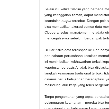
Selain itu, ketika tim-tim yang berbeda m
yang ketinggalan zaman, dapat mendisto
keandalan
output
tersebut. Dengan pelac
bisa memastikan akurasi semua data m
Cloudera, solusi manajemen metadata oto
mencegah
error
sebelum berdampak terha
Di luar risiko data terekspos ke luar, ba
perusahaan-perusahaan kesulitan memaha
ini menimbulkan kekhawatiran terkait kep
keputusan berbasis AI tidak bisa dijelas
langkah keamanan tradisional terbukti tid
dinamis, terus belajar dan beradaptasi, y
melindungi alur kerja yang terus bergerak 
Tanpa pengamanan yang tepat, perusahaa
pelanggaran keamanan – mereka bisa terk
operasional, dan kehilangan kepercayaan