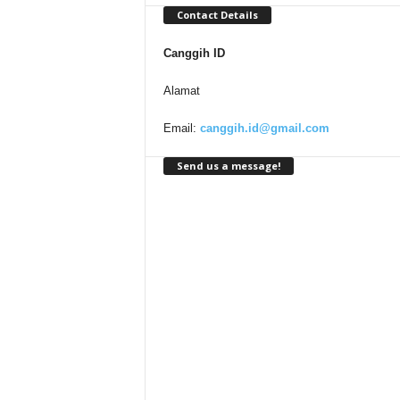
Contact Details
Canggih ID
Alamat
Email:
canggih.id@gmail.com
Send us a message!