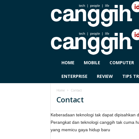
C
HOME
MOBILE
COMPUTER
A
N
ENTERPRISE
REVIEW
TIPS TR
G
G
Home
Contact
I
Contact
H
I
D
Keberadaan teknologi tak dapat dipisahkan 
Perangkat dan teknologi canggih tak cuma h
yang memicu gaya hidup baru