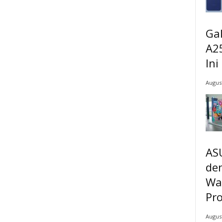
Ga
A2
Ini
August
AS
de
War
Pro
August