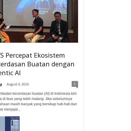
S Percepat Ekosistem
cerdasan Buatan dengan
ntic AI
0
g
-
August 6, 2026
faatan kecerdasan buatan (AI) di Indonesia kini
a di fase yang lebih matang. Jika sebelumnya
ahaan masih banyak yang bersikap hati-hati dan
r menjajal...