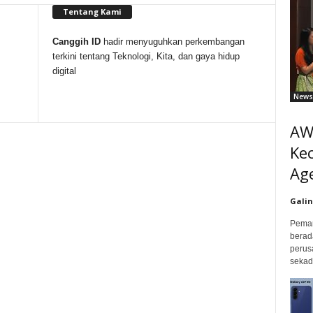
Tentang Kami
Canggih ID
hadir menyuguhkan perkembangan
terkini tentang Teknologi, Kita, dan gaya hidup
digital
News
AW
Ke
Age
Galin
Peman
berad
perus
sekada