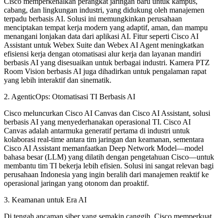
Cisco memperkenalkan perangkat jaringan baru untuk kampus,
cabang, dan lingkungan industri, yang didukung oleh manajemen
terpadu berbasis AI. Solusi ini memungkinkan perusahaan
menciptakan tempat kerja modern yang adaptif, aman, dan mampu
menangani lonjakan data dari aplikasi AI. Fitur seperti Cisco AI
Assistant untuk Webex Suite dan Webex AI Agent meningkatkan
efisiensi kerja dengan otomatisasi alur kerja dan layanan mandiri
berbasis AI yang disesuaikan untuk berbagai industri. Kamera PTZ
Room Vision berbasis AI juga dihadirkan untuk pengalaman rapat
yang lebih interaktif dan sinematik.
2. AgenticOps: Otomatisasi TI Berbasis AI
Cisco meluncurkan Cisco AI Canvas dan Cisco AI Assistant, solusi
berbasis AI yang menyederhanakan operasional TI. Cisco AI
Canvas adalah antarmuka generatif pertama di industri untuk
kolaborasi real-time antara tim jaringan dan keamanan, sementara
Cisco AI Assistant memanfaatkan Deep Network Model—model
bahasa besar (LLM) yang dilatih dengan pengetahuan Cisco—untuk
membantu tim TI bekerja lebih efisien. Solusi ini sangat relevan bagi
perusahaan Indonesia yang ingin beralih dari manajemen reaktif ke
operasional jaringan yang otonom dan proaktif.
3. Keamanan untuk Era AI
Di tengah ancaman siber yang semakin canggih, Cisco memperkuat