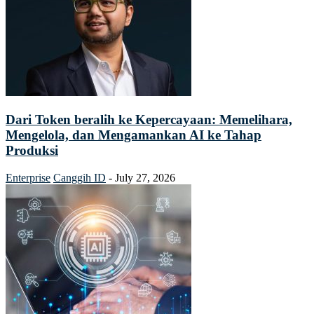
Dari Token beralih ke Kepercayaan: Memelihara,
Mengelola, dan Mengamankan AI ke Tahap
Produksi
Enterprise
Canggih ID
-
July 27, 2026