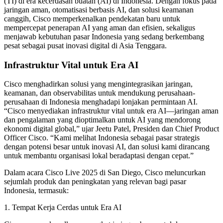
(TI) di era kecerdasan buatan (AI) di Indonesia. Dengan fokus pada
jaringan aman, otomatisasi berbasis AI, dan solusi keamanan
canggih, Cisco memperkenalkan pendekatan baru untuk
mempercepat penerapan AI yang aman dan efisien, sekaligus
menjawab kebutuhan pasar Indonesia yang sedang berkembang
pesat sebagai pusat inovasi digital di Asia Tenggara.
Infrastruktur Vital untuk Era AI
Cisco menghadirkan solusi yang mengintegrasikan jaringan,
keamanan, dan observabilitas untuk mendukung perusahaan-
perusahaan di Indonesia menghadapi lonjakan permintaan AI.
“Cisco menyediakan infrastruktur vital untuk era AI—jaringan aman
dan pengalaman yang dioptimalkan untuk AI yang mendorong
ekonomi digital global,” ujar Jeetu Patel, Presiden dan Chief Product
Officer Cisco. “Kami melihat Indonesia sebagai pasar strategis
dengan potensi besar untuk inovasi AI, dan solusi kami dirancang
untuk membantu organisasi lokal beradaptasi dengan cepat.”
Dalam acara Cisco Live 2025 di San Diego, Cisco meluncurkan
sejumlah produk dan peningkatan yang relevan bagi pasar
Indonesia, termasuk:
1. Tempat Kerja Cerdas untuk Era AI