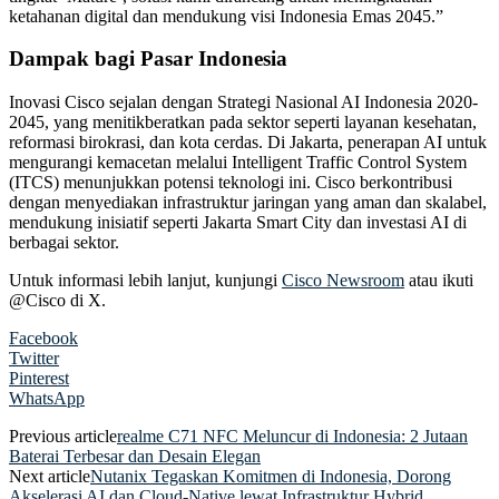
ketahanan digital dan mendukung visi Indonesia Emas 2045.”
Dampak bagi Pasar Indonesia
Inovasi Cisco sejalan dengan Strategi Nasional AI Indonesia 2020-
2045, yang menitikberatkan pada sektor seperti layanan kesehatan,
reformasi birokrasi, dan kota cerdas. Di Jakarta, penerapan AI untuk
mengurangi kemacetan melalui Intelligent Traffic Control System
(ITCS) menunjukkan potensi teknologi ini. Cisco berkontribusi
dengan menyediakan infrastruktur jaringan yang aman dan skalabel,
mendukung inisiatif seperti Jakarta Smart City dan investasi AI di
berbagai sektor.
Untuk informasi lebih lanjut, kunjungi
Cisco Newsroom
atau ikuti
@Cisco di X.
Facebook
Twitter
Pinterest
WhatsApp
Previous article
realme C71 NFC Meluncur di Indonesia: 2 Jutaan
Baterai Terbesar dan Desain Elegan
Next article
Nutanix Tegaskan Komitmen di Indonesia, Dorong
Akselerasi AI dan Cloud-Native lewat Infrastruktur Hybrid