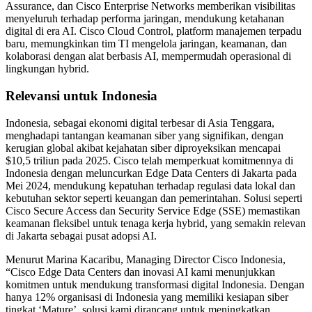
Assurance, dan Cisco Enterprise Networks memberikan visibilitas
menyeluruh terhadap performa jaringan, mendukung ketahanan
digital di era AI. Cisco Cloud Control, platform manajemen terpadu
baru, memungkinkan tim TI mengelola jaringan, keamanan, dan
kolaborasi dengan alat berbasis AI, mempermudah operasional di
lingkungan hybrid.
Relevansi untuk Indonesia
Indonesia, sebagai ekonomi digital terbesar di Asia Tenggara,
menghadapi tantangan keamanan siber yang signifikan, dengan
kerugian global akibat kejahatan siber diproyeksikan mencapai
$10,5 triliun pada 2025. Cisco telah memperkuat komitmennya di
Indonesia dengan meluncurkan Edge Data Centers di Jakarta pada
Mei 2024, mendukung kepatuhan terhadap regulasi data lokal dan
kebutuhan sektor seperti keuangan dan pemerintahan. Solusi seperti
Cisco Secure Access dan Security Service Edge (SSE) memastikan
keamanan fleksibel untuk tenaga kerja hybrid, yang semakin relevan
di Jakarta sebagai pusat adopsi AI.
Menurut Marina Kacaribu, Managing Director Cisco Indonesia,
“Cisco Edge Data Centers dan inovasi AI kami menunjukkan
komitmen untuk mendukung transformasi digital Indonesia. Dengan
hanya 12% organisasi di Indonesia yang memiliki kesiapan siber
tingkat ‘Mature’, solusi kami dirancang untuk meningkatkan