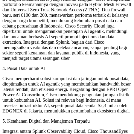
portofolio keamanannya dengan inovasi pada Hybrid Mesh Firewall
dan Universal Zero Trust Network Access (ZTNA). Dua firewall
baru, seri 6100 dan 200, menawarkan performa terbaik di kelasnya
dengan harga kompetitif, mendukung kebutuhan pusat data dan
cabang perusahaan di Indonesia. Cisco Security Cloud juga
diperbarui untuk mengamankan penerapan AI agentik, melindungi
dari ancaman berbasis AI seperti prompt injections dan data
extraction. Integrasi dengan Splunk, bagian dari Cisco,
meningkatkan visibilitas dan deteksi ancaman, sangat penting bagi
sektor seperti keuangan dan layanan publik di Indonesia, yang
menjadi target utama serangan siber.
4. Pusat Data untuk AI
Cisco memperbarui solusi komputasi dan jaringan untuk pusat data,
dioptimalkan untuk AI agentik yang membutuhkan bandwidth besar,
latensi rendah, dan efisiensi energi. Bergabung dengan EPRI Open
Power AI Consortium, Cisco mendukung penguatan jaringan listrik
untuk kebutuhan AI. Solusi ini relevan bagi Indonesia, di mana
investasi infrastruktur AI, seperti pusat data senilai $2,3 miliar oleh
EDGNEX di Jakarta, menunjukkan pertumbuhan ekosistem digital.
5. Ketahanan Digital dan Manajemen Terpadu
Integrasi antara Splunk Observability Cloud, Cisco ThousandEyes