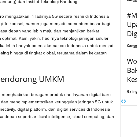
andung) dan Institut Teknologi Bandung.
#M
ro mengatakan, “Hadirnya 5G secara resmi di Indonesia
Up
agi Telkomsel, namun juga menjadi momentum besar bagi
sa depan yang lebih maju dan menjanjikan berkat
Dig
optimal. Kami yakin, hadirnya teknologi jaringan seluler
Cangg
ka lebih banyak potensi kemajuan Indonesia untuk menjadi
ing hingga di tingkat global, terutama dalam kekuatan
Wo
Bak
 Mendorong UMKM
Ke
Galin
menghadirkan beragam produk dan layanan digital baru
dan mengimplementasikan keunggulan jaringan 5G untuk
tivity, digital platform, dan digital services di Indonesia
depan seperti artificial intelligence, cloud computing, dan