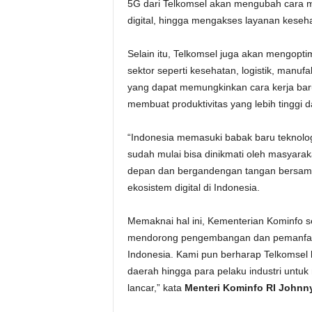
5G dari Telkomsel akan mengubah cara ma
digital, hingga mengakses layanan keseha
Selain itu, Telkomsel juga akan mengopt
sektor seperti kesehatan, logistik, manufa
yang dapat memungkinkan cara kerja baru
membuat produktivitas yang lebih tinggi d
“Indonesia memasuki babak baru teknolog
sudah mulai bisa dinikmati oleh masyarak
depan dan bergandengan tangan bersam
ekosistem digital di Indonesia.
Memaknai hal ini, Kementerian Kominfo seb
mendorong pengembangan dan pemanfaata
Indonesia. Kami pun berharap Telkomsel 
daerah hingga para pelaku industri untu
lancar,” kata
Menteri Kominfo RI Johnny