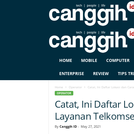
C
HOME
MOBILE
COMPUTER
A
N
ENTERPRISE
REVIEW
TIPS TR
G
G
Home
Operator
Catat, Ini Daftar Lokasi dan Ca
I
OPERATOR
H
Catat, Ini Daftar 
I
D
Layanan Telkomse
By
Canggih ID
-
May 27, 2021