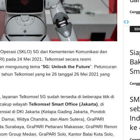
Cangg
EDI
Sia
 Operasi (SKLO) 5G dari Kementerian Komunikasi dan
RI) pada 24 Mei 2021, Telkomsel secara resmi
Ba
gan mengusung tema “
5G: Unlock the Future
”. Peluncuran
Sm
 tahun Telkomsel yang ke 26 tanggal 26 Mei 2021 yang
Cangg
 layanan Telkomsel 5G sudah tersedia di beberapa titik di
SM
ncakup wilayah
Telkomsel Smart Office (Jakarta)
, di
seb
densial di DKI Jakarta (Kelapa Gading Jakarta, Pondok
Ind
g Damai, Widya Chandra, dan Alam Sutera), GraPARI
ke 
a Surabaya, GraPARI Pettarani Makassar, GraPARI Renon
kom Group Medan, GraPARI Solo, Kantor Balai Kota Solo,
Cangg