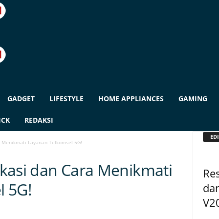
GADGET
LIFESTYLE
HOME APPLIANCES
GAMING
ICK
REDAKSI
EDI
ra Menikmati Layanan Telkomsel 5G!
Lokasi dan Cara Menikmati
Res
l 5G!
dan
V2