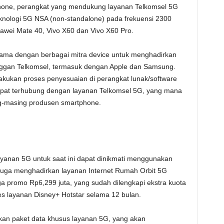
hone, perangkat yang mendukung layanan Telkomsel 5G
nologi 5G NSA (non-standalone) pada frekuensi 2300
awei Mate 40, Vivo X60 dan Vivo X60 Pro.
sama dengan berbagai mitra device untuk menghadirkan
langgan Telkomsel, termasuk dengan Apple dan Samsung.
lakukan proses penyesuaian di perangkat lunak/software
apat terhubung dengan layanan Telkomsel 5G, yang mana
g-masing produsen smartphone.
yanan 5G untuk saat ini dapat dinikmati menggunakan
l juga menghadirkan layanan Internet Rumah Orbit 5G
ga promo Rp6,299 juta, yang sudah dilengkapi ekstra kuota
s layanan Disney+ Hotstar selama 12 bulan.
an paket data khusus layanan 5G, yang akan