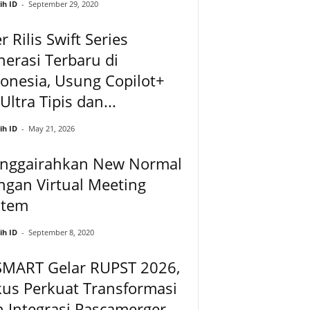
ih ID
-
September 29, 2020
r Rilis Swift Series
erasi Terbaru di
onesia, Usung Copilot+
Ultra Tipis dan...
ih ID
-
May 21, 2026
nggairahkan New Normal
gan Virtual Meeting
stem
ih ID
-
September 8, 2020
SMART Gelar RUPST 2026,
us Perkuat Transformasi
 Integrasi Pascamerger