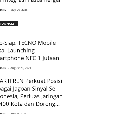
ih ID
-
May 20, 2026
TOR PICKS
p-Siap, TECNO Mobile
kal Launching
artphone NFC 1 Jutaan
ih ID
-
August 26, 2021
ARTFREN Perkuat Posisi
agai Jagoan Sinyal Se-
onesia, Perluas Jaringan
400 Kota dan Dorong...
ih ID
-
June 9, 2026