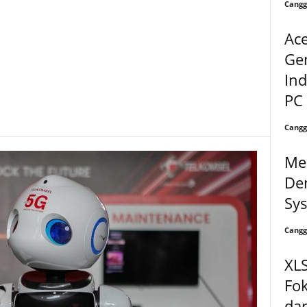
Cangg
Ace
Gen
Ind
PC 
Cangg
Me
Den
Sy
Cangg
XL
Fok
dan