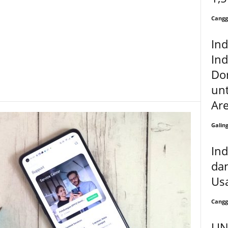
Cangg
In
Ind
Do
un
Are
Galin
In
da
Usa
Cangg
LI