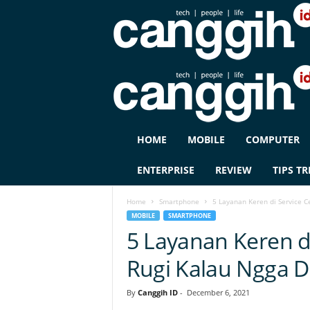
C
HOME
MOBILE
COMPUTER
A
N
ENTERPRISE
REVIEW
TIPS TR
G
G
Home
Smartphone
5 Layanan Keren di Service 
I
MOBILE
SMARTPHONE
H
5 Layanan Keren d
I
D
Rugi Kalau Ngga 
By
Canggih ID
-
December 6, 2021