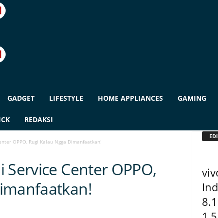
GADGET
LIFESTYLE
HOME APPLIANCES
GAMING
ICK
REDAKSI
EDI
Center OPPO, Rugi Kalau Ngga Dimanfaatkan!
i Service Center OPPO,
viv
Dimanfaatkan!
Ind
8.
1,5