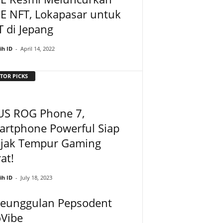
E NFT, Lokapasar untuk
 di Jepang
ih ID
-
April 14, 2022
TOR PICKS
US ROG Phone 7,
artphone Powerful Siap
ajak Tempur Gaming
at!
ih ID
-
July 18, 2023
Keunggulan Pepsodent
oVibe