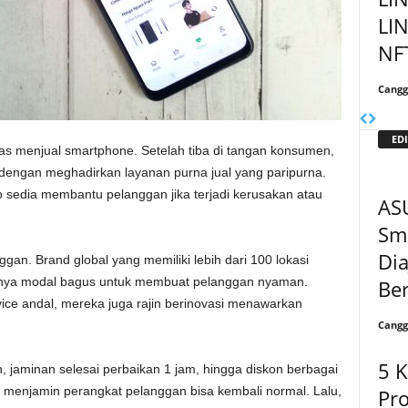
LIN
NFT
Cangg
EDI
as menjual smartphone. Setelah tiba di tangan konsumen,
dengan meghadirkan layanan purna jual yang paripurna.
p sedia membantu pelanggan jika terjadi kerusakan atau
AS
Sm
Di
n. Brand global yang memiliki lebih dari 100 lokasi
u punya modal bagus untuk membuat pelanggan nyaman.
Ber
vice andal, mereka juga rajin berinovasi menawarkan
Cangg
5 
an, jaminan selesai perbaikan 1 jam, hingga diskon berbagai
enjamin perangkat pelanggan bisa kembali normal. Lalu,
Pr