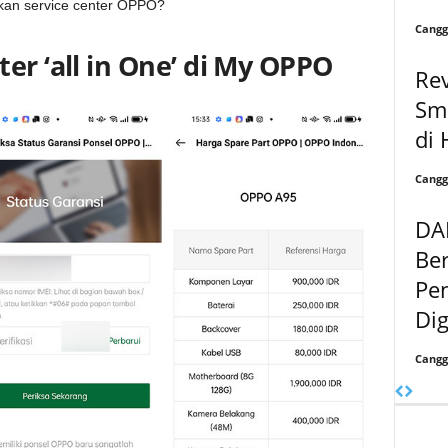
kan service center OPPO?
Cangg
er ‘all in One’ di My OPPO
Rev
Sm
di 
Cangg
DA
Be
Pe
Dig
Cangg