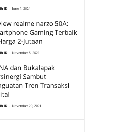
ih ID
-
June 1, 2024
iew realme narzo 50A:
artphone Gaming Terbaik
Harga 2-Jutaan
ih ID
-
November 5, 2021
NA dan Bukalapak
rsinergi Sambut
nguatan Tren Transaksi
ital
ih ID
-
November 20, 2021