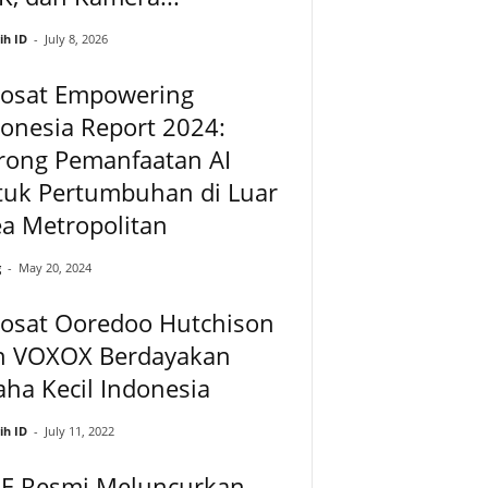
ih ID
-
July 8, 2026
dosat Empowering
onesia Report 2024:
rong Pemanfaatan AI
tuk Pertumbuhan di Luar
a Metropolitan
g
-
May 20, 2024
dosat Ooredoo Hutchison
n VOXOX Berdayakan
ha Kecil Indonesia
ih ID
-
July 11, 2022
NE Resmi Meluncurkan