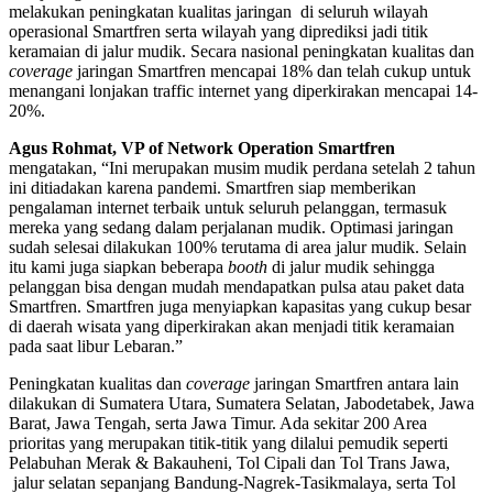
melakukan peningkatan kualitas jaringan di seluruh wilayah
operasional Smartfren serta wilayah yang diprediksi jadi titik
keramaian di jalur mudik. Secara nasional peningkatan kualitas dan
coverage
jaringan Smartfren mencapai 18% dan telah cukup untuk
menangani lonjakan traffic internet yang diperkirakan mencapai 14-
20%.
Agus Rohmat, VP of Network Operation Smartfren
mengatakan, “Ini merupakan musim mudik perdana setelah 2 tahun
ini ditiadakan karena pandemi. Smartfren siap memberikan
pengalaman internet terbaik untuk seluruh pelanggan, termasuk
mereka yang sedang dalam perjalanan mudik. Optimasi jaringan
sudah selesai dilakukan 100% terutama di area jalur mudik. Selain
itu kami juga siapkan beberapa
booth
di jalur mudik sehingga
pelanggan bisa dengan mudah mendapatkan pulsa atau paket data
Smartfren. Smartfren juga menyiapkan kapasitas yang cukup besar
di daerah wisata yang diperkirakan akan menjadi titik keramaian
pada saat libur Lebaran.”
Peningkatan kualitas dan
coverage
jaringan Smartfren antara lain
dilakukan di Sumatera Utara, Sumatera Selatan, Jabodetabek, Jawa
Barat, Jawa Tengah, serta Jawa Timur. Ada sekitar 200 Area
prioritas yang merupakan titik-titik yang dilalui pemudik seperti
Pelabuhan Merak & Bakauheni, Tol Cipali dan Tol Trans Jawa,
jalur selatan sepanjang Bandung-Nagrek-Tasikmalaya, serta Tol