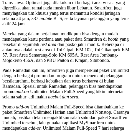
Trans Jawa. Optimasi juga dilakukan di berbagai area wisata yang
diprediksi akan ramai pada musim libur Lebaran. Smartfren juga
menyiagakan tim khusus yang terus memantau kondisi jaringan
selama 24 jam, 337
mobile
BTS, serta layanan pelanggan yang terus
aktif 24 jam.
Mereka yang dalam perjalanan mudik pun bisa dengan mudah
mendapatkan kartu perdana atau paket data Smartfren di
booth
yang
tersebar di sejumlah
rest area
dan posko jalur mudik. Beberapa di
antaranya adalah rest area di Tol Cipali KM 102, Tol Cikampek KM
57, Rest Area Semarang-Solo KM 695A, Rest Area Jombang-
Mojokerto 456A, dan SPBU Paiton di Krajan, Situbondo.
Pada Ramadan kali ini, Smartfren juga memperkuat paket Unlimited
dengan berbagai promo dan program untuk menemani pelanggan
bersilaturahmi, berbagi kebaikan dan terus berkarya di bulan
Ramadan. Spesial untuk Ramadan, pelanggan bisa mendapatkan
promo
add-on
Unlimited Malam Full-Speed yang bikin internetan
selama sahur jadi makin
ngebut dan seru
.
Promo
add-on
Unlimited Malam Full-Speed bisa ditambahkan ke
paket Smartfren Unlimited Harian atau Unlimited Nonstop. Caranya
mudah, pastikan telah mengaktifkan salah satu dari paket Smartfren
Unlimited tersebut, lalu gunakan aplikasi MySmartfren untuk
mendapatkan
add-on
Unlimited Malam Full-Speed 7 hari seharga