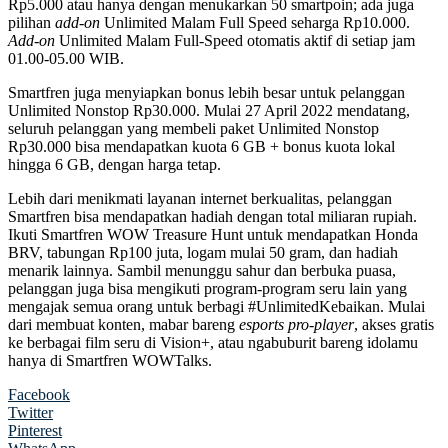
Rp5.000 atau hanya dengan menukarkan 50 smartpoin; ada juga
pilihan
add-on
Unlimited Malam Full Speed seharga Rp10.000.
Add-on
Unlimited Malam Full-Speed otomatis aktif di setiap jam
01.00-05.00 WIB.
Smartfren juga menyiapkan bonus lebih besar untuk pelanggan
Unlimited Nonstop Rp30.000. Mulai 27 April 2022 mendatang,
seluruh pelanggan yang membeli paket Unlimited Nonstop
Rp30.000 bisa mendapatkan kuota 6 GB + bonus kuota lokal
hingga 6 GB, dengan harga tetap.
Lebih dari menikmati layanan internet berkualitas, pelanggan
Smartfren bisa mendapatkan hadiah dengan total miliaran rupiah.
Ikuti Smartfren WOW Treasure Hunt untuk mendapatkan Honda
BRV, tabungan Rp100 juta, logam mulai 50 gram, dan hadiah
menarik lainnya. Sambil menunggu sahur dan berbuka puasa,
pelanggan juga bisa mengikuti program-program seru lain yang
mengajak semua orang untuk berbagi #UnlimitedKebaikan. Mulai
dari membuat konten, mabar bareng
esports pro-player
, akses gratis
ke berbagai film seru di Vision+, atau ngabuburit bareng idolamu
hanya di Smartfren WOWTalks.
Facebook
Twitter
Pinterest