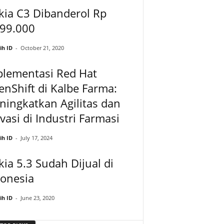
kia C3 Dibanderol Rp
599.000
ih ID
-
October 21, 2020
plementasi Red Hat
nShift di Kalbe Farma:
ingkatkan Agilitas dan
vasi di Industri Farmasi
ih ID
-
July 17, 2024
ia 5.3 Sudah Dijual di
donesia
ih ID
-
June 23, 2020