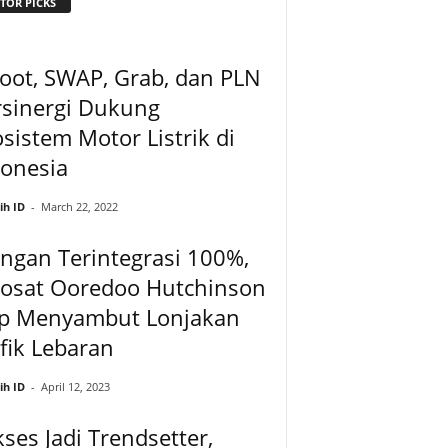
TOR PICKS
oot, SWAP, Grab, dan PLN
rsinergi Dukung
sistem Motor Listrik di
donesia
ih ID
-
March 22, 2022
ingan Terintegrasi 100%,
dosat Ooredoo Hutchinson
ap Menyambut Lonjakan
fik Lebaran
ih ID
-
April 12, 2023
ses Jadi Trendsetter,