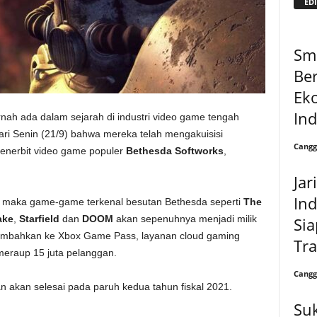
EDI
Sm
Be
Eko
In
ernah ada dalam sejarah di industri video game tengah
 Senin (21/9) bahwa mereka telah mengakuisisi
Cangg
penerbit video game populer
Bethesda Softworks
,
Jar
In
a, maka game-game terkenal besutan Bethesda seperti
The
ake
,
Starfield
dan
DOOM
akan sepenuhnya menjadi milik
Si
tambahkan ke Xbox Game Pass, layanan cloud gaming
Tra
meraup 15 juta pelanggan.
Cangg
 akan selesai pada paruh kedua tahun fiskal 2021.
Suk