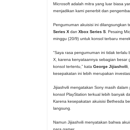
Microsoft adalah mitra yang luar biasa
menjadikan kami penerbit dan pengembang
Pengumuman akuisisi ini dilangsungkan te
Series X
dan
Xbox Series S
. Pesaing Mi
minggu (20/9) untuk konsol terbaru merek
“Saya rasa pengumuman ini tidak terlalu
X, karena kenyataannya sebagian besar 
konsol tertentu,” kata
George Jijiashvili
,
kesepakatan ini lebih merupakan investas
Jijiashvili mengatakan Sony masih dalam 
konsol PlayStation terkual lebih banyak 
Karena kesepakatan akuisisi Bethesda be
langsung.
Namun Jijiashvili menyatakan bahwa akui
para gamer.