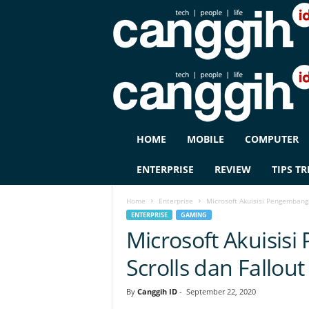
C
HOME
MOBILE
COMPUTER
A
N
ENTERPRISE
REVIEW
TIPS TR
G
G
Home
Enterprise
Microsoft Akuisisi Pengembang 
I
ENTERPRISE
GAMING
H
Microsoft Akuisis
I
D
Scrolls dan Fallout 
By
Canggih ID
-
September 22, 2020