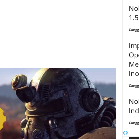
No
1.
Cangg
Im
Ope
Men
Ino
Cangg
Nok
In
Cangg