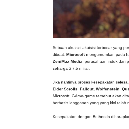
Sebuah akuisisi akuisisi terbesar yang p
dibuat.
Microsoft
mengumumkan pada hari
ZeniMax Media
, perusahaan induk dari 
seharga $ 7,5 miliar.
Jika nantinya proses kesepakatan seles
Elder Scrolls
,
Fallout
,
Wolfenstein
,
Qu
Microsoft. GAme-game tersebut akan di
berbasis langganan yang yang kini telah 
Kesepakatan dengan Bethesda diharapkan