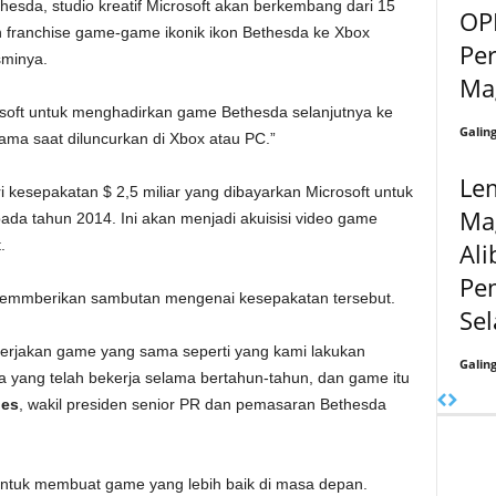
esda, studio kreatif Microsoft akan berkembang dari 15
OP
 franchise game-game ikonik ikon Bethesda ke Xbox
Per
sminya.
Mag
osoft untuk menghadirkan game Bethesda selanjutnya ke
Galin
ma saat diluncurkan di Xbox atau PC.”
Le
 dari kesepakatan $ 2,5 miliar yang dibayarkan Microsoft untuk
Ma
da tahun 2014. Ini akan menjadi akuisisi video game
.
Ali
Pe
a emmberikan sambutan mengenai kesepakatan tersebut.
Sel
erjakan game yang sama seperti yang kami lakukan
Galin
a yang telah bekerja selama bertahun-tahun, dan game itu
nes
, wakil presiden senior PR dan pemasaran Bethesda
ntuk membuat game yang lebih baik di masa depan.