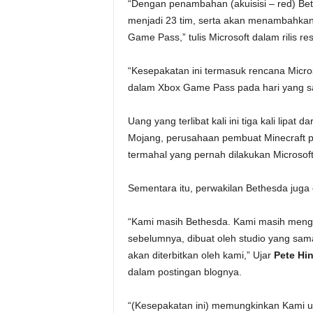
“Dengan penambahan (akuisisi – red) Beth
menjadi 23 tim, serta akan menambahkan
Game Pass,” tulis Microsoft dalam rilis re
“Kesepakatan ini termasuk rencana Micr
dalam Xbox Game Pass pada hari yang sa
Uang yang terlibat kali ini tiga kali lipat
Mojang, perusahaan pembuat Minecraft pa
termahal yang pernah dilakukan Microsoft
Sementara itu, perwakilan Bethesda jug
“Kami masih Bethesda. Kami masih meng
sebelumnya, dibuat oleh studio yang sam
akan diterbitkan oleh kami,” Ujar
Pete Hi
dalam postingan blognya.
“(Kesepakatan ini) memungkinkan Kami u