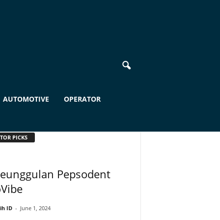
AUTOMOTIVE
OPERATOR
TOR PICKS
Keunggulan Pepsodent
oVibe
ih ID
-
June 1, 2024