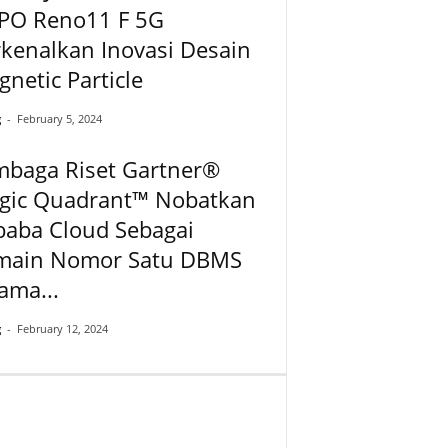
PO Reno11 F 5G
kenalkan Inovasi Desain
netic Particle
g
-
February 5, 2024
mbaga Riset Gartner®
gic Quadrant™ Nobatkan
baba Cloud Sebagai
main Nomor Satu DBMS
ama...
g
-
February 12, 2024