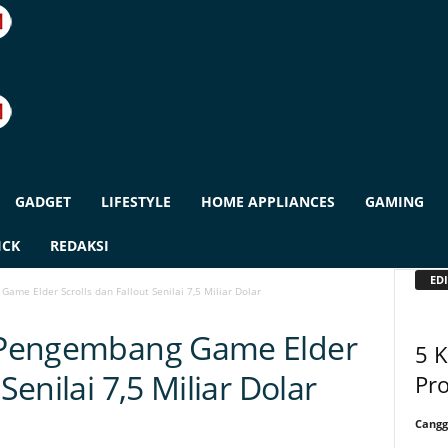
GADGET
LIFESTYLE
HOME APPLIANCES
GAMING
ICK
REDAKSI
EDI
Game Elder Scrolls dan Fallout Senilai 7,5 Miliar Dolar
i Pengembang Game Elder
5 
Senilai 7,5 Miliar Dolar
Pr
Cangg