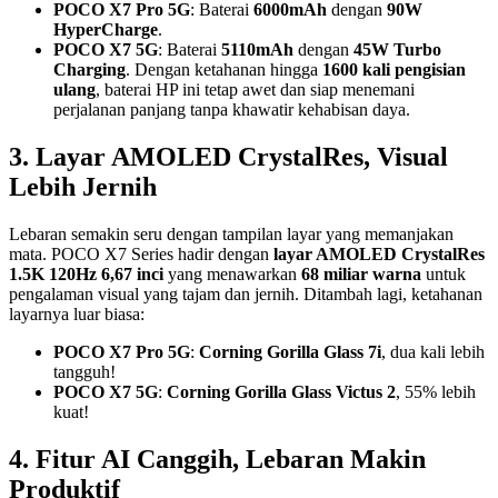
POCO X7 Pro 5G
: Baterai
6000mAh
dengan
90W
HyperCharge
.
POCO X7 5G
: Baterai
5110mAh
dengan
45W Turbo
Charging
. Dengan ketahanan hingga
1600 kali pengisian
ulang
, baterai HP ini tetap awet dan siap menemani
perjalanan panjang tanpa khawatir kehabisan daya.
3.
Layar AMOLED CrystalRes, Visual
Lebih Jernih
Lebaran semakin seru dengan tampilan layar yang memanjakan
mata. POCO X7 Series hadir dengan
layar AMOLED CrystalRes
1.5K 120Hz 6,67 inci
yang menawarkan
68 miliar warna
untuk
pengalaman visual yang tajam dan jernih. Ditambah lagi, ketahanan
layarnya luar biasa:
POCO X7 Pro 5G
:
Corning Gorilla Glass 7i
, dua kali lebih
tangguh!
POCO X7 5G
:
Corning Gorilla Glass Victus 2
, 55% lebih
kuat!
4.
Fitur AI Canggih, Lebaran Makin
Produktif