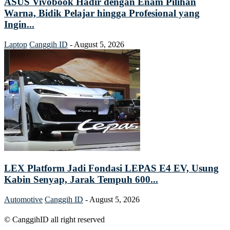
ASUS Vivobook Hadir dengan Enam Pilihan
Warna, Bidik Pelajar hingga Profesional yang
Ingin...
Laptop
Canggih ID
-
August 5, 2026
LEX Platform Jadi Fondasi LEPAS E4 EV, Usung
Kabin Senyap, Jarak Tempuh 600...
Automotive
Canggih ID
-
August 5, 2026
© CanggihID all right reserved