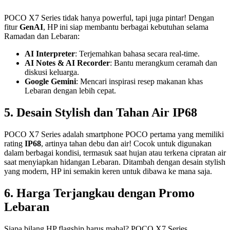
POCO X7 Series tidak hanya powerful, tapi juga pintar! Dengan
fitur
GenAI
, HP ini siap membantu berbagai kebutuhan selama
Ramadan dan Lebaran:
AI Interpreter
: Terjemahkan bahasa secara real-time.
AI Notes & AI Recorder
: Bantu merangkum ceramah dan
diskusi keluarga.
Google Gemini
: Mencari inspirasi resep makanan khas
Lebaran dengan lebih cepat.
5.
Desain Stylish dan Tahan Air IP68
POCO X7 Series adalah smartphone POCO pertama yang memiliki
rating
IP68
, artinya tahan debu dan air! Cocok untuk digunakan
dalam berbagai kondisi, termasuk saat hujan atau terkena cipratan air
saat menyiapkan hidangan Lebaran. Ditambah dengan desain stylish
yang modern, HP ini semakin keren untuk dibawa ke mana saja.
6.
Harga Terjangkau dengan Promo
Lebaran
Siapa bilang HP flagship harus mahal? POCO X7 Series