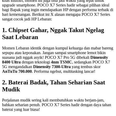
khas Idulfitri, momen ini juga bisa jadi waktu yang tepat untuk
upgrade smartphone. POCO X7 Series hadir sebagai pilihan ideal
bagi Bapak yang ingin mendapatkan HP dengan performa terbaik di
hari kemenangan. Berikut ini X alasan mengapa POCO X7 Series
sangat cocok jadi HP Lebaran:
1.
Chipset Gahar, Nggak Takut Ngelag
Saat Lebaran
Momen Lebaran identik dengan kumpul keluarga dan mabar bareng
sepupu atau keponakan. Jangan sampai smartphone lemot bikin
suasana jadi nggak asyik! POCO X7 Pro 5G dibekali
Dimensity
8400 Ultra
dengan teknologi
4nm TSMC
, sedangkan POCO X7
5G mengandalkan
Dimensity 7300-Ultra
yang tembus skor
AnTuTu 700.000
. Performa ngebut, multitasking lancar!
2.
Baterai Badak, Tahan Seharian Saat
Mudik
Perjalanan mudik sering kali membutuhkan waktu berjam-jam,
bahkan seharian penuh. POCO X7 Series hadir dengan daya tahan
baterai yang luar biasa!