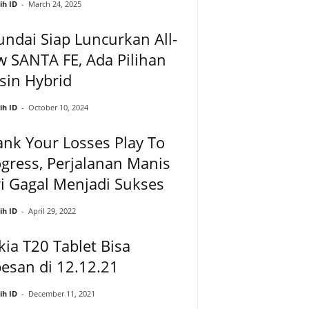
ih ID
-
March 24, 2025
ndai Siap Luncurkan All-
 SANTA FE, Ada Pilihan
sin Hybrid
ih ID
-
October 10, 2024
nk Your Losses Play To
gress, Perjalanan Manis
i Gagal Menjadi Sukses
ih ID
-
April 29, 2022
ia T20 Tablet Bisa
esan di 12.12.21
ih ID
-
December 11, 2021