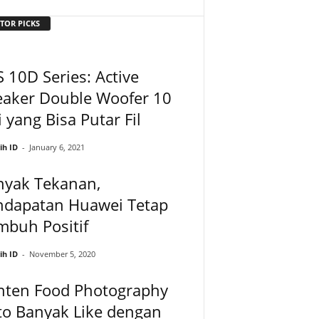
TOR PICKS
 10D Series: Active
eaker Double Woofer 10
i yang Bisa Putar Fil
ih ID
-
January 6, 2021
nyak Tekanan,
ndapatan Huawei Tetap
mbuh Positif
ih ID
-
November 5, 2020
nten Food Photography
to Banyak Like dengan