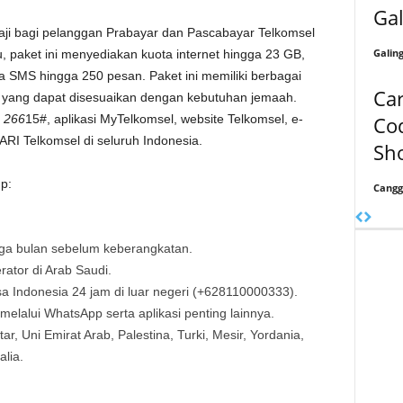
Ga
 bagi pelanggan Prabayar dan Pascabayar Telkomsel
Galin
, paket ini menyediakan kuota internet hingga 23 GB,
a SMS hingga 250 pesan. Paket ini memiliki berbagai
Ca
ri) yang dapat disesuaikan dengan kebutuhan jemaah.
Co
B
266
15#, aplikasi MyTelkomsel, website Telkomsel, e-
ARI Telkomsel di seluruh Indonesia.
Sh
p:
Cangg
tiga bulan sebelum keberangkatan.
rator di Arab Saudi.
sa Indonesia 24 jam di luar negeri (+628110000333).
melalui WhatsApp serta aplikasi penting lainnya.
tar, Uni Emirat Arab, Palestina, Turki, Mesir, Yordania,
lia.