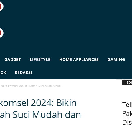
GADGET
LIFESTYLE
HOME APPLIANCES
GAMING
ICK
REDAKSI
EDI
Bikin Komunikasi di Tanah Suci Mudah dan...
komsel 2024: Bikin
Tel
nah Suci Mudah dan
Pa
Dis