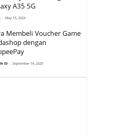
laxy A35 5G
g
-
May 15, 2024
ra Membeli Voucher Game
dashop dengan
opeePay
ih ID
-
September 14, 2020