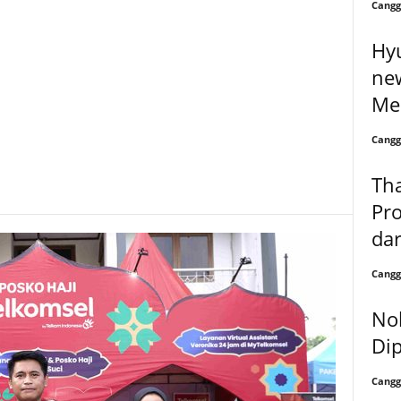
Cangg
Hyu
new
Me
Cangg
Tha
Pro
dar
Cangg
Nok
Dip
Cangg