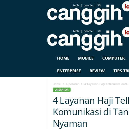
C
HOME
MOBILE
COMPUTER
A
N
ENTERPRISE
REVIEW
TIPS TR
G
G
Home
Operator
4 Layanan Haji Telkomsel 2024: 
I
OPERATOR
H
4 Layanan Haji Tel
I
D
Komunikasi di Ta
Nyaman