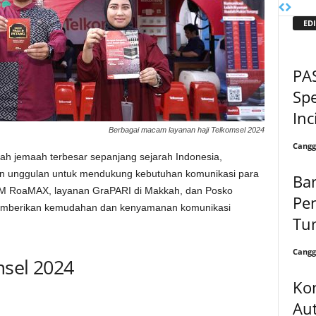
EDI
PAS
Sp
Inc
Berbagai macam layanan haji Telkomsel 2024
Cangg
h jemaah terbesar sepanjang sejarah Indonesia,
n unggulan untuk mendukung kebutuhan komunikasi para
Ba
M RoaMAX, layanan GraPARI di Makkah, dan Posko
Pe
memberikan kemudahan dan kenyamanan komunikasi
Tu
Cangg
msel 2024
Ko
Au