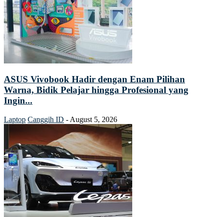
ASUS Vivobook Hadir dengan Enam Pilihan
Warna, Bidik Pelajar hingga Profesional yang
Ingin...
Laptop
Canggih ID
-
August 5, 2026