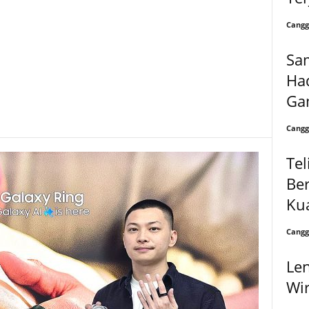
Cangg
Sa
Had
Ga
Cangg
Tel
Ber
Kua
Cangg
Len
Wir