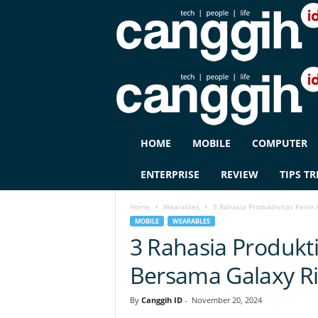
C
HOME
MOBILE
COMPUTER
A
N
ENTERPRISE
REVIEW
TIPS TR
G
G
Home
Wearables
3 Rahasia Produktivitas Kevin
I
MOBILE
WEARABLES
H
3 Rahasia Produkti
I
D
Bersama Galaxy R
By
Canggih ID
-
November 20, 2024