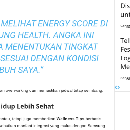
Dis
unt
A MELIHAT ENERGY SCORE DI
Cangg
UNG HEALTH. ANGKA INI
Tel
A MENENTUKAN TINGKAT
Fes
 SESUAI DENGAN KONDISI
Lo
Me
BUH SAYA.”
Cangg
dari overworking dan memastikan jadwal tetap seimbang.
Hidup Lebih Sehat
ntau, tetapi juga memberikan
Wellness Tips
berbasis
nyebutkan manfaat integrasi yang mulus dengan Samsung