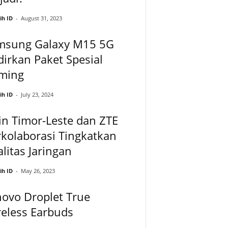
ih ID
-
August 31, 2023
msung Galaxy M15 5G
irkan Paket Spesial
ming
ih ID
-
July 23, 2024
in Timor-Leste dan ZTE
kolaborasi Tingkatkan
litas Jaringan
ih ID
-
May 26, 2023
ovo Droplet True
eless Earbuds