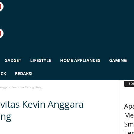
GADGET
LIFESTYLE
HOME APPLIANCES
GAMING
ICK
REDAKSI
EDI
 Anggara Bersama Galaxy Ring
vitas Kevin Anggara
Ap
ing
Mer
Sm
Ter