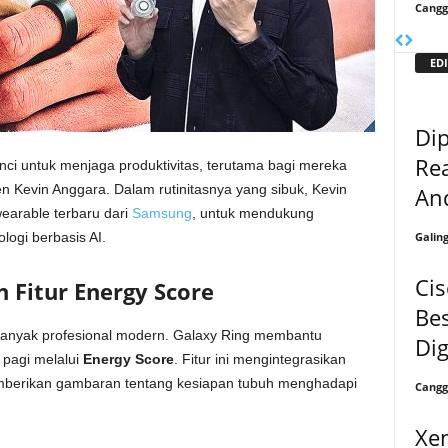
Cangg
EDI
Dip
Re
nci untuk menjaga produktivitas, terutama bagi mereka
en Kevin Anggara. Dalam rutinitasnya yang sibuk, Kevin
And
wearable terbaru dari
Samsung
, untuk mendukung
Galin
logi berbasis AI.
Cis
 Fitur Energy Score
Bes
banyak profesional modern. Galaxy Ring membantu
Dig
 pagi melalui
Energy Score
. Fitur ini mengintegrasikan
 memberikan gambaran tentang kesiapan tubuh menghadapi
Cangg
Xe