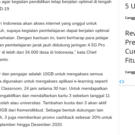
gar kegiatan pendidikan tetap berjalan optimal di tengah
5 U
D-19.
Cangg
 Indonesia akan akses internet yang unggul untuk
h, supaya kegiatan pembelajaran dapat berjalan optimal
Re
ehatan. Dengan bantuan ini, kami berharap para pelajar
Pr
n pembelajaran jarak jauh didukung jaringan 4.5G Pro
Cu
di lebih dari 34.000 desa di Indonesia,” kata Chief
Fit
anto.
Cangg
ajar dan pengajar adalah 10GB untuk mengakses semua
sa digunakan untuk mengakses aplikasi e-learning seperti
 Classroom, 24 jam selama 30 hari. Untuk mendapatkan
engaktifkan dan mendaftarkan kartu 3 sebelum tanggal 11
lah atau universitas. Tambahan kuota dari 3 akan aktif
0GB dari Kemendikbud. Sebagai bentuk dukungan lain
auh, 3 juga memberikan promo cashback sebesar 20% untuk
September hingga Desember 2020.