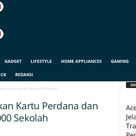
GADGET
LIFESTYLE
HOME APPLIANCES
GAMING
ICK
REDAKSI
EDI
rdana dan Kuota 30 GB ke 4.000 Sekolah
kan Kartu Perdana dan
Ace
000 Sekolah
Jel
Tra
Pen