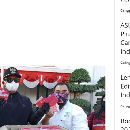
Cangg
AS
Plu
Can
In
Galin
Len
Edi
In
Cangg
Boo
202