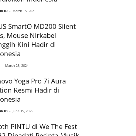
ih ID
-
March 15, 2021
US SmartO MD200 Silent
s, Mouse Nirkabel
ggih Kini Hadir di
donesia
g
-
March 28, 2024
ovo Yoga Pro 7i Aura
tion Resmi Hadir di
donesia
ih ID
-
June 15, 2025
th PINTU di We The Fest
2 Dipadati Pecinta Musik