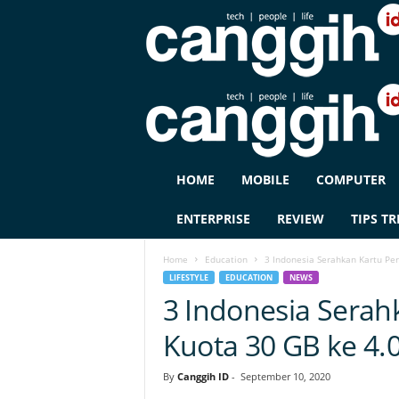
C
HOME
MOBILE
COMPUTER
A
N
ENTERPRISE
REVIEW
TIPS TR
G
G
Home
Education
3 Indonesia Serahkan Kartu Pe
I
LIFESTYLE
EDUCATION
NEWS
H
3 Indonesia Serah
I
D
Kuota 30 GB ke 4.
By
Canggih ID
-
September 10, 2020