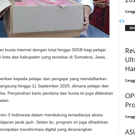
Cangg
EDI
Rev
 kuota internet dengan total hingga 30GB bagi pelajar
 di kota dan kabupaten yang tersebar di Sumatera, Jawa,
Ult
Har
iberikan kepada pelajar dan pengajar yang mendaftarkan
Cangg
langsung hingga 11 September 2020, dimana pelajar dan
ka. Penyerahan kartu perdana dan kuota ini juga dilakukan
OP
atan.
Pr
men 3 Indonesia dalam mendukung tersedianya akses
Cangg
aran jarak jauh. Selain itu, program ini juga dihadirkan
cepatan transformasi digital yang dicanangkan
AS