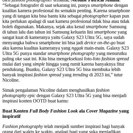
“Sebagai fotografer di saat sekarang ini, punya
smartphone
dengan
kualitas kamera profesional itu semakin penting. Karena smartphone
yang di tangan kita bisa bantu kita sebagai
photographer
kapan pun
kita perlukan apalagi di saat kamera profesional tidak bisa atau tidak
boleh digunakan. Makanya, sejak aku kenal
smartphone
Samsung
di tahun lalu dan tahun ini Samsung keluarin lini
smartphone
yang
sangat kuat di kameranya yaitu Galaxy S23 Ultra 5G, saya sudah
menyangka bahwa smartphone ini bisa jadi
device
on-the-go
buat
aku karena kualitas kameranya yang
nggak
main-main. Galaxy S23
Ultra 5G punya standar
smartphone photography
yang menurutku
paling oke saat ini. Kita bisa mengeksekusi foto-foto
fashion spread
mulai dari yang
simple
hingga yang rumit karena banyaknya fitur
pendukung. Buatku, Galaxy S23 Ultra 5G bisa membuka lebih
banyak inspirasi
fashion spread
yang
trending
di 2023 ini,” tutur
Nicoline.
Simak pengalaman Nicoline dalam menghasilkan
fashion
photography epic
dengan Galaxy S23 Ultra 5G yang bisa menjadi
inspirasi konten OOTD buat kamu:
Buat Konten
Full Body Fashion Look
ala
Cover Magazine
yang
inspiratif
Fashion photography
telah menjadi sumber inspirasi bagi banyak
orang dari waktu ke waktu, apalagi bagi yang suka menjadikan