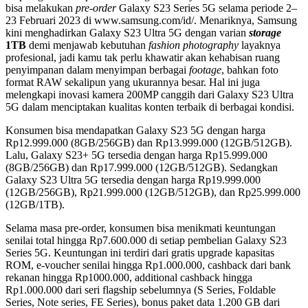
bisa melakukan
pre-order
Galaxy S23 Series 5G selama periode 2–
23 Februari 2023 di www.samsung.com/id/. Menariknya, Samsung
kini menghadirkan Galaxy S23 Ultra 5G dengan varian
storage
1TB
demi menjawab kebutuhan
fashion photography
layaknya
profesional, jadi kamu tak perlu khawatir akan kehabisan ruang
penyimpanan dalam menyimpan berbagai
footage
, bahkan foto
format RAW sekalipun yang ukurannya besar. Hal ini juga
melengkapi inovasi kamera 200MP canggih dari Galaxy S23 Ultra
5G dalam menciptakan kualitas konten terbaik di berbagai kondisi.
Konsumen bisa mendapatkan Galaxy S23 5G dengan harga
Rp12.999.000 (8GB/256GB) dan Rp13.999.000 (12GB/512GB).
Lalu, Galaxy S23+ 5G tersedia dengan harga Rp15.999.000
(8GB/256GB) dan Rp17.999.000 (12GB/512GB). Sedangkan
Galaxy S23 Ultra 5G tersedia dengan harga Rp19.999.000
(12GB/256GB), Rp21.999.000 (12GB/512GB), dan Rp25.999.000
(12GB/1TB).
Selama masa pre-order, konsumen bisa menikmati keuntungan
senilai total hingga Rp7.600.000 di setiap pembelian Galaxy S23
Series 5G. Keuntungan ini terdiri dari gratis upgrade kapasitas
ROM, e-voucher senilai hingga Rp1.000.000, cashback dari bank
rekanan hingga Rp1000.000, additional cashback hingga
Rp1.000.000 dari seri flagship sebelumnya (S Series, Foldable
Series, Note series, FE Series), bonus paket data 1.200 GB dari