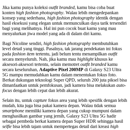
Jika kamu punya koleksi
outfit
branded
, kamu bisa coba buat
konten
high fashion photography
. Walau lebih mengedepankan
konsep yang sederhana
, high fashion photography
identik dengan
hasil eksekusi yang elegan untuk memunculkan daya tarik tersendiri
bagi yang melihatnya. Hal ini pun cocok buat kamu yang mau
menyalurkan jiwa model yang ada di dalam diri kamu.
Bagi Nicoline sendiri,
high fashion photography
membutuhkan
level detail yang tinggi. Pasalnya, tak jarang pendekatan ini fokus
pada
fashion item
tertentu, jadi belum tentu menampilkan
outfit
secara menyeluruh. Nah, jika kamu mau
highlight
khusus ke
aksesori-aksesori tertentu, selain memotret
outfit
branded
kamu
secara keseluruhan,
Adaptive Pixel 200MP
di Galaxy S23 Ultra
5G mampu memudahkan kamu dalam menentukan fokus foto.
Berkat dukungan teknologi Super QPD, seluruh 200 juta piksel bisa
dimanfaatkan untuk pemfokusan, jadi kamera bisa melakukan
auto-
focus
dengan lebih cepat dan lebih akurat.
Selain itu, untuk
capture
fokus area yang lebih spesifik dengan lebih
mudah, kita juga bisa pakai kamera depan. Walau tidak semua
smartphone
memiliki kamera depan yang cukup mumpuni dalam
menghasilkan gambar yang jernih, Galaxy S23 Ultra 5G hadir
sebagai pembeda berkat kamera depan Super HDR sehingga hasil
selfie
bisa lebih tajam untuk mempertegas detail dari kreasi
high