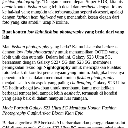
fashion photography
. “Dengan kamera depan Super HDR, kita bisa
create
konten
fashion
yang lebih detail dan
aesthetic
dengan fokus
ke hal-hal yang mungkin tak terbayangkan seperti aksesori, apalagi
dengan
fashion item high-end
yang menambah kesan elegan dari
foto yang kita ambil,” ucap Nicoline.
Buat konten
low light fashion photography
yang beda dari yang
lain
Mau
fashion photography
yang beda? Kamu bisa coba berkreasi
dengan l
ow light photography
untuk menampilkan OOTD yang
lebih unik dan autentik. Dalam hal ini, Galaxy S23 Ultra 5G,
bersamaan dengan Galaxy S23+ 5G dan S23 5G, membawa
peningkatan teknologi
Nightography
untuk menciptakan kualitas
foto terbaik di kondisi pencahayaan yang minim. Jadi, jika biasanya
penentuan lokasi dalam membuat konten
fashion photography
menjadi salah satu aspek yang paling
challenging
, Galaxy S23 Ultra
5G hadir sebagai jawaban untuk membantu kamu menjadikan
berbagai tempat jadi tampak lebih
aesthetic
, termasuk di kondisi
yang gelap baik di dalam maupun luar ruangan.
Mode Portrait Galaxy S23 Ultra 5G Membuat Konten Fashion
Photography Outfit Artkea Bloom Kian Epic
Berkat algoritma ISP berbasis AI terbarukan dan penggandaan sudut
OIS di semua arah, Galaxy S23 Ultra 5G mampu mengoreksi noise