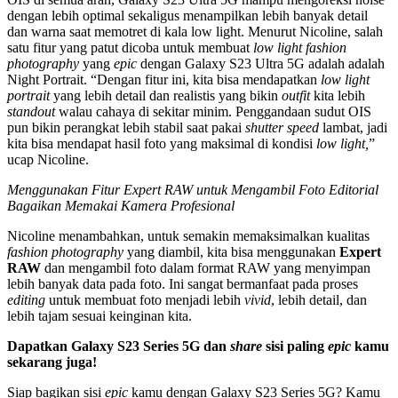
dengan lebih optimal sekaligus menampilkan lebih banyak detail
dan warna saat memotret di kala low light. Menurut Nicoline, salah
satu fitur yang patut dicoba untuk membuat
low light fashion
photography
yang
epic
dengan Galaxy S23 Ultra 5G adalah adalah
Night Portrait. “Dengan fitur ini, kita bisa mendapatkan
low light
portrait
yang lebih detail dan realistis yang bikin
outfit
kita lebih
standout
walau cahaya di sekitar minim. Penggandaan sudut OIS
pun bikin perangkat lebih stabil saat pakai
shutter speed
lambat, jadi
kita bisa mendapat hasil foto yang maksimal di kondisi
low light,
”
ucap Nicoline.
Menggunakan Fitur Expert RAW untuk Mengambil Foto Editorial
Bagaikan Memakai Kamera Profesional
Nicoline menambahkan, untuk semakin memaksimalkan kualitas
fashion photography
yang diambil, kita bisa menggunakan
Expert
RAW
dan mengambil foto dalam format RAW yang menyimpan
lebih banyak data pada foto. Ini sangat bermanfaat pada proses
editing
untuk membuat foto menjadi lebih
vivid
, lebih detail, dan
lebih tajam sesuai keinginan kita.
Dapatkan Galaxy S23 Series 5G dan
share
sisi paling
epic
kamu
sekarang juga!
Siap bagikan sisi
epic
kamu dengan Galaxy S23 Series 5G? Kamu