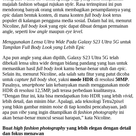
majalah fashion sebagai rujukan
style
. Rasa terinspirasi ini pun
mendorong banyak orang untuk membagikan penampilannya yang
epic
dalam bentuk konten, di mana konten
full body look
terus
populer di kalangan pengguna media sosial. Dalam hal ini, menurut
Nicoline,
full body look
yang epic dapat dibuat dengan permainan
angle, seperti
low angle
maupun
eye level.
Menggunakan Lensa Ultra Wide Pada Galaxy S23 Ultra 5G untuk
Tampilan Full Body Look yang Lebih Epic
Apa pun angle yang akan dipilih, Galaxy S23 Ultra 5G telah
dibekali lensa ultra wide dengan bidang pandang yang luas untuk
memastikan hasil
full body look
kamu benar-benar utuh dan
epic
.
Selain itu, menurut Nicoline, ada salah satu fitur yang patut dicoba
untuk
capture full body shot,
yakni
mode HDR
di resolusi
50MP
.
Pasalnya,
smartphone
lain kebanyakan masih menggunakan mode
HDR di resolusi 12,5MP, jadi terasa perbedaan kualitasnya.
“Dengan fitur ini, kita bisa mendapatkan foto HDR yang lebih
vivid
,
lebih detail, dan minim
blur
. Apalagi, ada teknologi Tetra2pixel
yang bikin gambar minim
noise
di tiap kondisi pencahayaan, jadi
apa pun
vibe
yang ingin ditampilkan di
fashion photography
ini
akan benar-benar muncul sesuai harapan,” kata Nicoline.
Buat
high fashion photography
yang lebih elegan dengan detail
dan fokus menawan