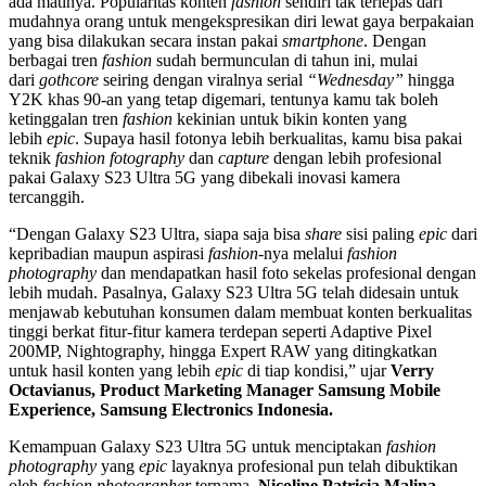
ada matinya. Popularitas konten
fashion
sendiri tak terlepas dari
mudahnya orang untuk mengekspresikan diri lewat gaya berpakaian
yang bisa dilakukan secara instan pakai
smartphone
. Dengan
berbagai tren
fashion
sudah bermunculan di tahun ini, mulai
dari
gothcore
seiring dengan viralnya serial
“Wednesday”
hingga
Y2K khas 90-an yang tetap digemari, tentunya kamu tak boleh
ketinggalan tren
fashion
kekinian untuk bikin konten yang
lebih
epic
. Supaya hasil fotonya lebih berkualitas, kamu bisa pakai
teknik
fashion fotography
dan
capture
dengan lebih profesional
pakai Galaxy S23 Ultra 5G yang dibekali inovasi kamera
tercanggih.
“Dengan Galaxy S23 Ultra, siapa saja bisa
share
sisi paling
epic
dari
kepribadian maupun aspirasi
fashion
-nya melalui
fashion
photography
dan mendapatkan hasil foto sekelas profesional dengan
lebih mudah. Pasalnya, Galaxy S23 Ultra 5G telah didesain untuk
menjawab kebutuhan konsumen dalam membuat konten berkualitas
tinggi berkat fitur-fitur kamera terdepan seperti Adaptive Pixel
200MP, Nightography, hingga Expert RAW yang ditingkatkan
untuk hasil konten yang lebih
epic
di tiap kondisi,” ujar
Verry
Octavianus, Product Marketing Manager Samsung Mobile
Experience, Samsung Electronics Indonesia.
Kemampuan Galaxy S23 Ultra 5G untuk menciptakan
fashion
photography
yang
epic
layaknya profesional pun telah dibuktikan
oleh
fashion photographer
ternama,
Nicoline Patricia Malina
.