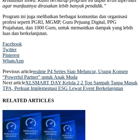
kebutuhan siswa. Kami berharap program ini dapat terus diperluas
agar manfaatnya dirasakan lebih banyak pendidik.”
Program ini juga melibatkan berbagai komunitas dan organisasi
profesi seperti PGRI, MGMP, Guru Pejuang Digital, PPG
Prajabatan, dan 1000 Guru, untuk memastikan dampak yang lebih
luas dan berkelanjutan.
Facebook
Twitter
Pinterest
WhatsApp
Previous article
realme P4 Series Siap Meluncur, Usung Konsep
“Powerful Partner” untuk Anak Muda
Next article
XLSMART DAY Kelola 2,2 Ton Sampah Tanpa Masuk
TPA, Perkuat Implementasi ESG Lewat Event Berkelanjutan
RELATED ARTICLES