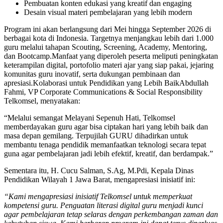
Pembuatan konten edukasi yang kreatif dan engaging
Desain visual materi pembelajaran yang lebih modern
Program ini akan berlangsung dari Mei hingga September 2026 di
berbagai kota di Indonesia. Targetnya menjangkau lebih dari 1.000
guru melalui tahapan Scouting, Screening, Academy, Mentoring,
dan Bootcamp.Manfaat yang diperoleh peserta meliputi peningkatan
keterampilan digital, portofolio materi ajar yang siap pakai, jejaring
komunitas guru inovatif, serta dukungan pembinaan dan
apresiasi.Kolaborasi untuk Pendidikan yang Lebih BaikAbdullah
Fahmi, VP Corporate Communications & Social Responsibility
Telkomsel, menyatakan:
“Melalui semangat Melayani Sepenuh Hati, Telkomsel
memberdayakan guru agar bisa ciptakan hari yang lebih baik dan
masa depan gemilang. Terpujilah GURU dihadirkan untuk
membantu tenaga pendidik memanfaatkan teknologi secara tepat
guna agar pembelajaran jadi lebih efektif, kreatif, dan berdampak.”
Sementara itu, H. Cucu Salman, S.Ag, M.Pdi, Kepala Dinas
Pendidikan Wilayah 1 Jawa Barat, mengapresiasi inisiatif ini:
“Kami mengapresiasi inisiatif Telkomsel untuk memperkuat
kompetensi guru. Penguatan literasi digital guru menjadi kunci
agar pembelajaran tetap selaras dengan perkembangan zaman dan