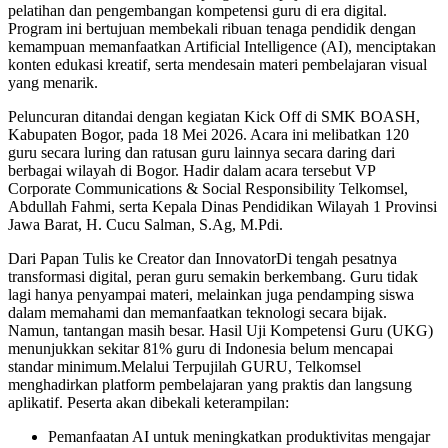
pelatihan dan pengembangan kompetensi guru di era digital.
Program ini bertujuan membekali ribuan tenaga pendidik dengan
kemampuan memanfaatkan Artificial Intelligence (AI), menciptakan
konten edukasi kreatif, serta mendesain materi pembelajaran visual
yang menarik.
Peluncuran ditandai dengan kegiatan Kick Off di SMK BOASH,
Kabupaten Bogor, pada 18 Mei 2026. Acara ini melibatkan 120
guru secara luring dan ratusan guru lainnya secara daring dari
berbagai wilayah di Bogor. Hadir dalam acara tersebut VP
Corporate Communications & Social Responsibility Telkomsel,
Abdullah Fahmi, serta Kepala Dinas Pendidikan Wilayah 1 Provinsi
Jawa Barat, H. Cucu Salman, S.Ag, M.Pdi.
Dari Papan Tulis ke Creator dan InnovatorDi tengah pesatnya
transformasi digital, peran guru semakin berkembang. Guru tidak
lagi hanya penyampai materi, melainkan juga pendamping siswa
dalam memahami dan memanfaatkan teknologi secara bijak.
Namun, tantangan masih besar. Hasil Uji Kompetensi Guru (UKG)
menunjukkan sekitar 81% guru di Indonesia belum mencapai
standar minimum.Melalui Terpujilah GURU, Telkomsel
menghadirkan platform pembelajaran yang praktis dan langsung
aplikatif. Peserta akan dibekali keterampilan:
Pemanfaatan AI untuk meningkatkan produktivitas mengajar