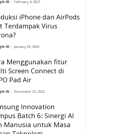
ih ID
-
February 4, 2021
duksi iPhone dan AirPods
ut Terdampak Virus
rona?
ih ID
-
January 29, 2020
ra Menggunakan fitur
ti Screen Connect di
PO Pad Air
ih ID
-
December 25, 2022
msung Innovation
pus Batch 6: Sinergi AI
n Manusia untuk Masa
pan Teknologi