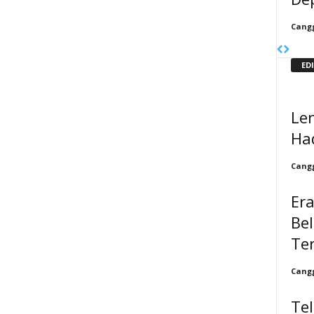
Cangg
ED
Le
Had
Cangg
Era
Bel
Te
Cangg
Te