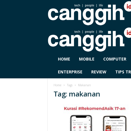
C
HOME
MOBILE
COMPUTER
A
N
ENTERPRISE
REVIEW
TIPS TR
G
G
Home
Tags
Makanan
I
Tag: makanan
H
I
D