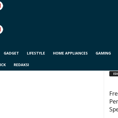
GADGET
LIFESTYLE
HOME APPLIANCES
GAMING
ICK
REDAKSI
ED
Fre
Pe
Spe