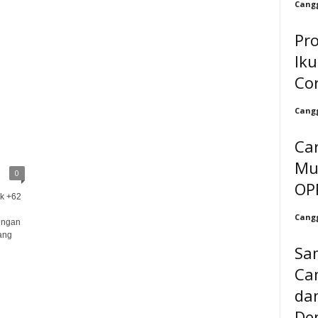
Cangg
Pro
Ik
Co
Cangg
Ca
Mul
0
OP
k +62
Cangg
engan
ang
Sa
Cam
da
De